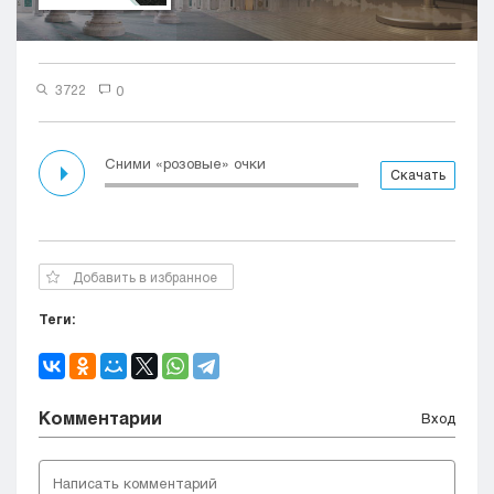
Кызылорда
Павлодар
Петропавловск
3722
0
Семей
Талдыкорган
Тараз
Сними «розовые» очки
Скачать
Туркестан
Уральск
Усть-Каменогорск
Шымкент
Добавить в избранное
Теги:
Комментарии
Вход