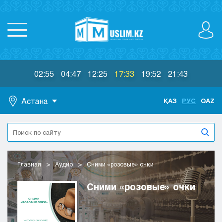
02:55
04:47
12:25
17:33
19:52
21:43
Астана
ҚАЗ
РУС
QAZ
Астана
Алматы
Актау
Актобе
Главная
Аудио
Сними «розовые» очки
Атырау
Жезказган
Сними «розовые» очки
Караганда
Кокшетау
Костанай