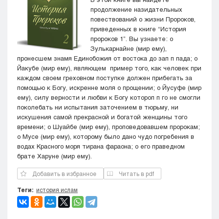
Кызылорда
продолжение назидательных
повествований о жизни Пророков,
Павлодар
приведенных в книге “История
Петропавловск
пророков 1”. Вы узнаете: о
Семей
Зулькарнайне (мир ему),
Талдыкорган
пронесшем знамя Единобожия от востока до зап п пада; о
Тараз
Йакубе (мир ему), являющем пример того, как человек при
каждом своем греховном поступке должен прибегать за
Туркестан
помощью к Богу, искренне моля о прощении; о Йусуфе (мир
Уральск
ему), силу верности и любви к Богу котороп п го не смогли
Усть-Каменогорск
поколебать ни испытания заточением в тюрьму, ни
Шымкент
искушения самой прекрасной и богатой женщины того
времени; о Шуайбе (мир ему), проповедовавшем пророкам;
о Мусе (мир ему), которому было дано чудо погребения в
водах Красного моря тирана фараона; о его праведном
брате Харуне (мир ему).
Добавить в избранное
Читать в pdf
Теги:
история ислам