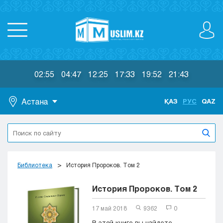
02:55
04:47
12:25
17:33
19:52
21:43
Астана
ҚАЗ
РУС
QAZ
Астана
Алматы
Актау
Актобе
Библиотека
История Пророков. Том 2
Атырау
Жезказган
История Пророков. Том 2
Караганда
Кокшетау
17 май 2018
9362
0
Костанай
В этой книге вы найдете