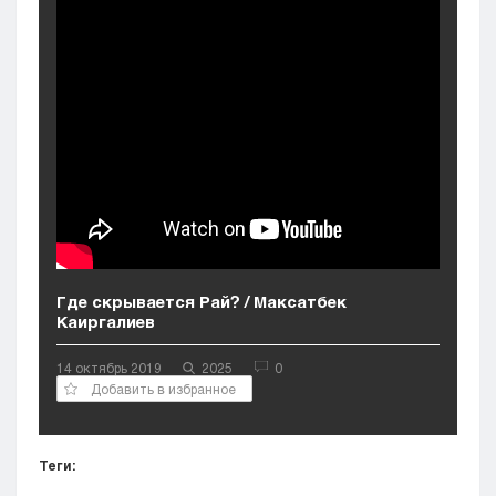
Кызылорда
Павлодар
Петропавловск
Семей
Талдыкорган
Тараз
Туркестан
Уральск
Усть-Каменогорск
Шымкент
Где скрывается Рай? / Максатбек
Каиргалиев
14 октябрь 2019
2025
0
Добавить в избранное
Теги: