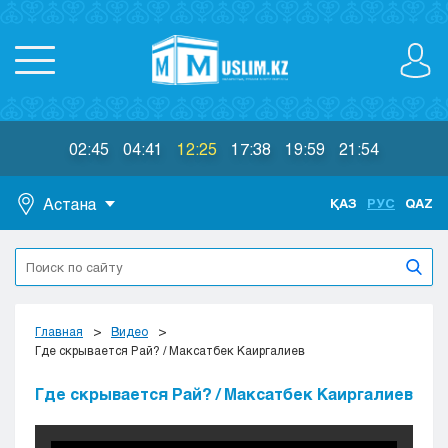
02:45
04:41
12:25
17:38
19:59
21:54
Астана
ҚАЗ
РУС
QAZ
Астана
Алматы
Актау
Актобе
Главная
Видео
Атырау
Где скрывается Рай? / Максатбек Каиргалиев
Жезказган
Где скрывается Рай? / Максатбек Каиргалиев
Караганда
Кокшетау
Костанай