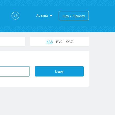
Астана
Кіру / Тіркелу
Астана
Алматы
Актау
ҚАЗ
РУС
QAZ
Актобе
Атырау
Жезказган
Караганда
Іздеу
Кокшетау
Костанай
Кызылорда
Павлодар
Петропавловск
Семей
Талдыкорган