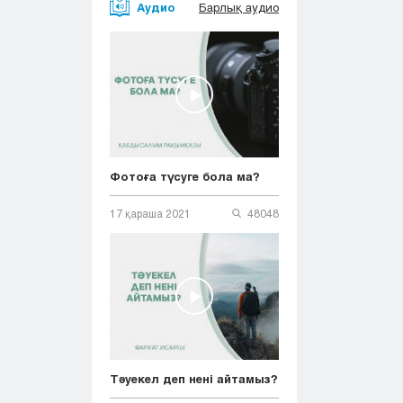
Аудио
Барлық аудио
Фотоға түсуге бола ма?
17 қараша 2021
48048
Тәуекел деп нені айтамыз?