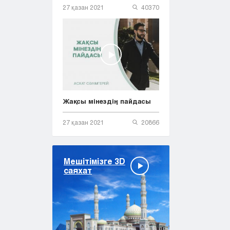
27 қазан 2021
40370
Жақсы мінездің пайдасы
27 қазан 2021
20866
Мешітімізге 3D
саяхат