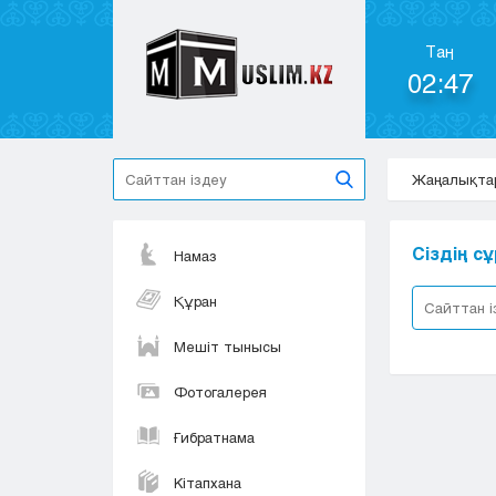
Таң
02:47
Жаңалықта
Сіздің 
Намаз
Құран
Мешіт тынысы
Фотогалерея
Ғибратнама
Кітапхана