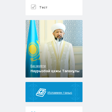
Тест
Бас муфти
Наурызбай қажы Тағанұлы
Исламмен таныс