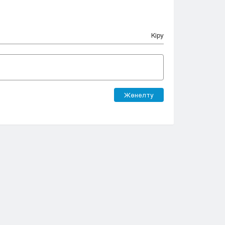
Кіру
Жөнелту