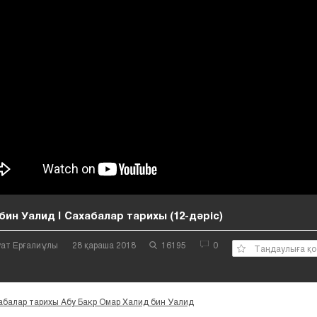
бин Уалид | Cахабалар тарихы (12-дәріс)
уат Ерғалиұлы
28 қараша 2018
16195
0
Таңдаулыға қо
абалар тарихы Абу Бакр Омар Халид бин Уалид