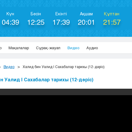
Күн
Бесін
Екінті
Ақшам
Құптан
04:39
12:25
17:39
20:01
21:57
р
Мақалалар
Сұрақ-жауап
Видео
Аудио
Видео
Халид бин Уалид | Cахабалар тарихы (12-дәріс)
н Уалид | Cахабалар тарихы (12-дәріс)