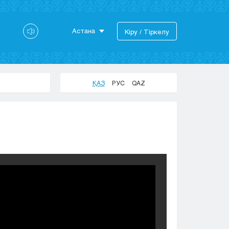
Астана
Кіру / Тіркелу
Астана
Алматы
Актау
ҚАЗ
РУС
QAZ
Актобе
Атырау
Жезказган
Караганда
Кокшетау
Костанай
Кызылорда
Павлодар
Петропавловск
Семей
Талдыкорган