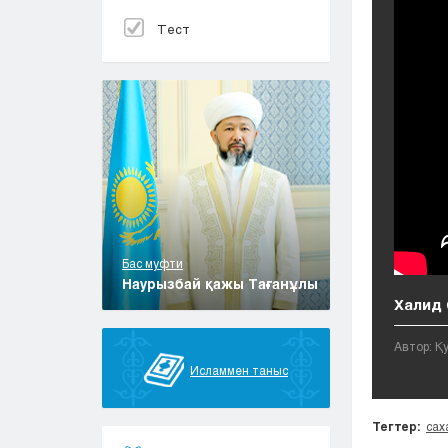
Тест
Бас муфти
Наурызбай қажы Тағанұлы
Халид 
Автор: Қ
Исламмен таныс
Тегтер:
сах