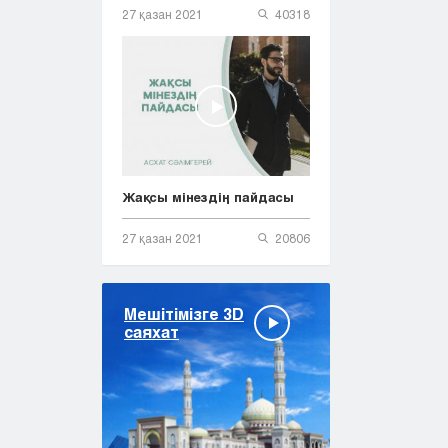
27 қазан 2021
40318
Жақсы мінездің пайдасы
27 қазан 2021
20806
Мешітімізге 3D
саяхат