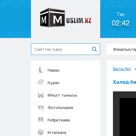
Таң
02:42
Жаңалықта
Басты бет
Намаз
Халид би
Құран
Мешіт тынысы
Фотогалерея
Ғибратнама
Кітапхана