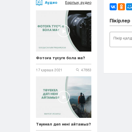
Аудио
Барлық аудио
Пікірлер
Фотоға түсуге бола ма?
17 қараша 2021
47883
Тәуекел деп нені айтамыз?