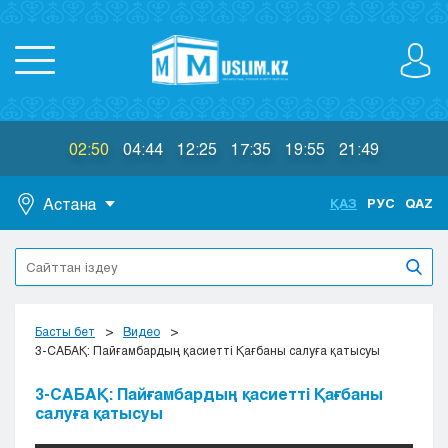
02:50
04:44
12:25
17:35
19:55
21:49
Астана
ҚАЗ
РУС
QAZ
Астана
Алматы
Актау
Актобе
Басты бет
Видео
Атырау
3-САБАҚ: Пайғамбардың қасиетті Қағбаны салуға қатысуы
Жезказган
3-САБАҚ: Пайғамбардың қасиетті Қағбаны
Караганда
салуға қатысуы
Кокшетау
Костанай