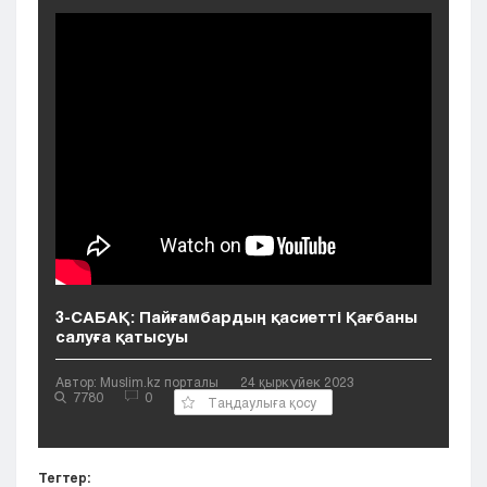
Кызылорда
Павлодар
Петропавловск
Семей
Талдыкорган
Тараз
Туркестан
Уральск
Усть-Каменогорск
Шымкент
3-САБАҚ: Пайғамбардың қасиетті Қағбаны
салуға қатысуы
Автор: Muslim.kz порталы
24 қыркүйек 2023
7780
0
Таңдаулыға қосу
Тегтер: