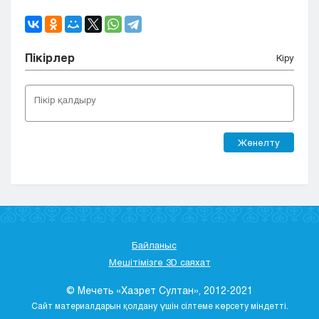
Пікірлер
Кіру
Жөнелту
Байланыс
Мешітімізге 3D саяхат
© Мечеть «Хазрет Султан», 2012-2021
Сайт материалдарын қолдану үшін сілтеме көрсету міндетті.