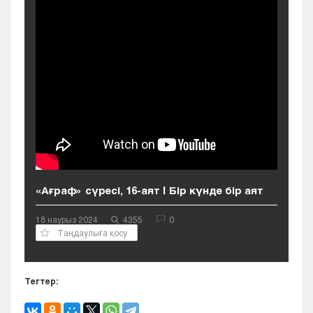
Кызылорда
Павлодар
Петропавловск
Семей
Талдыкорган
Тараз
Туркестан
Уральск
Усть-Каменогорск
Шымкент
«Ағраф» сүресі, 16-аят | Бір күнде бір аят
18 наурыз 2024
4355
0
Таңдаулыға қосу
Тегтер: