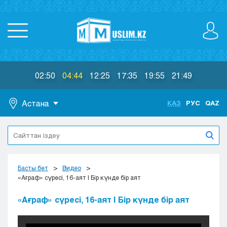
02:50
04:44
12:25
17:35
19:55
21:49
Астана
ҚАЗ
РУС
QAZ
Астана
Алматы
Актау
Актобе
Басты бет
Видео
Атырау
«Ағраф» сүресі, 16-аят | Бір күнде бір аят
Жезказган
«Ағраф» сүресі, 16-аят | Бір күнде бір аят
Караганда
Кокшетау
Костанай