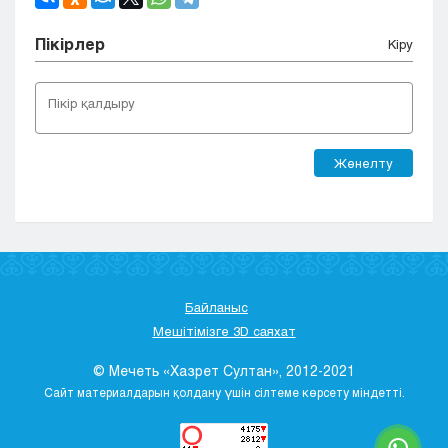
Пікірлер
Кіру
Жөнелту
Байланыс
Мешітімізге 3D саяхат
© Мечеть «Хазрет Султан», 2012-2021
Сайт материалдарын қолдану үшін сілтеме көрсету міндетті.