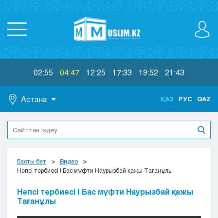
02:55
04:47
12:25
17:33
19:52
21:43
Астана
ҚАЗ
РУС
QAZ
Астана
Алматы
Актау
Актобе
Басты бет
Видео
Атырау
Нәпсі тәрбиесі | Бас мүфти Наурызбай қажы Тағанұлы
Жезказган
Нәпсі тәрбиесі | Бас мүфти Наурызбай қажы
Караганда
Тағанұлы
Кокшетау
Костанай