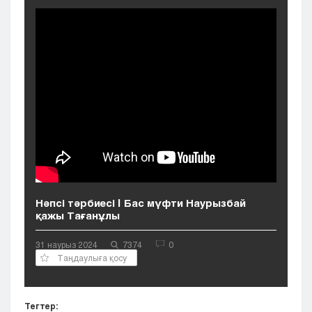
Кызылорда
Павлодар
Петропавловск
Семей
Талдыкорган
Тараз
Туркестан
Уральск
Усть-Каменогорск
Шымкент
Нәпсі тәрбиесі | Бас мүфти Наурызбай
қажы Тағанұлы
31 наурыз 2024
7374
0
Таңдаулыға қосу
Тегтер: