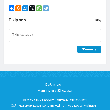
Пікірлер
Кіру
Жөнелту
Байланыс
Мешітімізге 3D саяхат
© Мечеть «Хазрет Султан», 2012-2021
Сайт материалдарын қолдану үшін сілтеме көрсету міндетті.