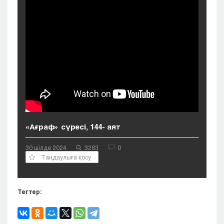
Кызылорда
Павлодар
Петропавловск
Семей
Талдыкорган
Тараз
Туркестан
Уральск
Усть-Каменогорск
Шымкент
«Ағраф» сүресі, 144- аят
30 шілде 2024
3263
0
Таңдаулыға қосу
Тегтер: