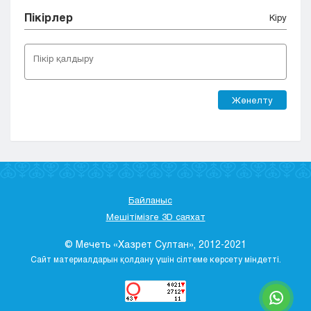
Пікірлер
Кіру
Жөнелту
Байланыс
Мешітімізге 3D саяхат
© Мечеть «Хазрет Султан», 2012-2021
Сайт материалдарын қолдану үшін сілтеме көрсету міндетті.