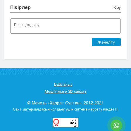
Пікірлер
Кіру
Жөнелту
Байланыс
Мешітімізге 3D саяхат
© Мечеть «Хазрет Султан», 2012-2021
Сайт материалдарын қолдану үшін сілтеме көрсету міндетті.