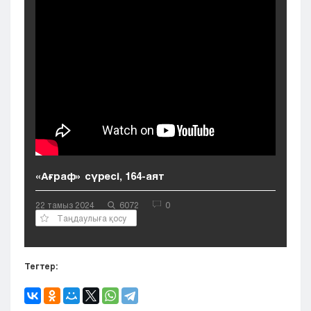
Кызылорда
Павлодар
Петропавловск
Семей
Талдыкорган
Тараз
Туркестан
Уральск
Усть-Каменогорск
Шымкент
«Ағраф» сүресі, 164-аят
22 тамыз 2024
6072
0
Таңдаулыға қосу
Тегтер: