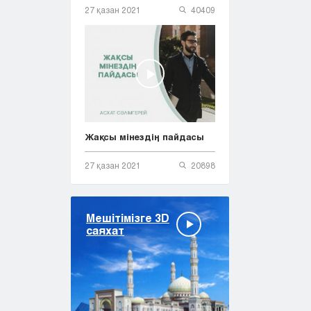
27 қазан 2021
40409
Жақсы мінездің пайдасы
27 қазан 2021
20898
Мешітімізге 3D
саяхат