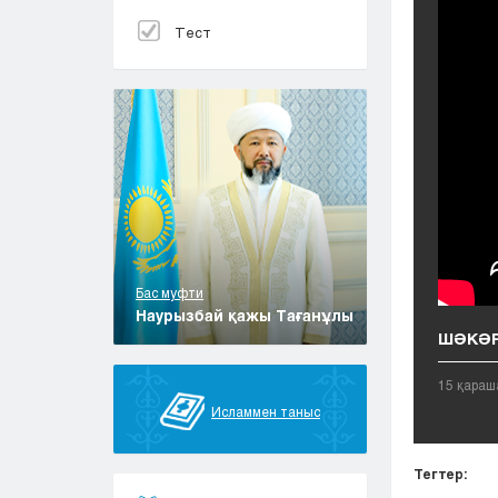
Тест
Бас муфти
Наурызбай қажы Тағанұлы
ШӘКӘР
15 қараш
Исламмен таныс
Тегтер: