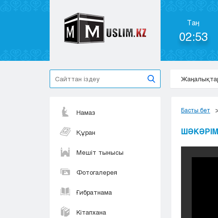
Таң
02:53
Жаңалықта
Басты бет
Намаз
ШӘКӘРІМ
Құран
Мешіт тынысы
Фотогалерея
Ғибратнама
Кітапхана