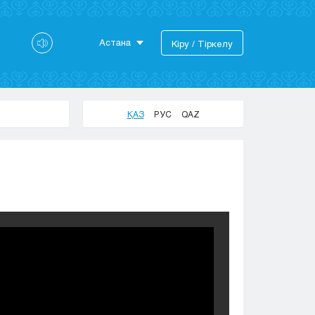
Астана
Кіру / Тіркелу
Астана
Алматы
Актау
ҚАЗ
РУС
QAZ
Актобе
Атырау
Жезказган
Караганда
Кокшетау
Костанай
Кызылорда
Павлодар
Петропавловск
Семей
Талдыкорган