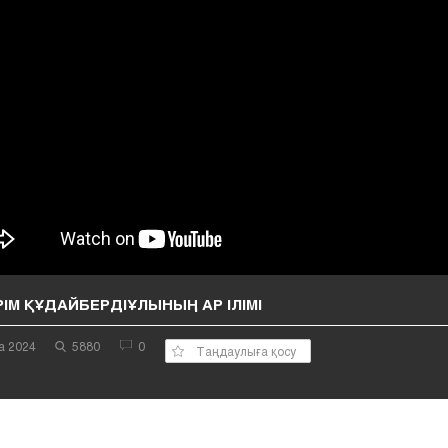
ІМ ҚҰДАЙБЕРДІҰЛЫНЫҢ АР ІЛІМІ
а 2024
5880
0
Таңдаулыға қосу