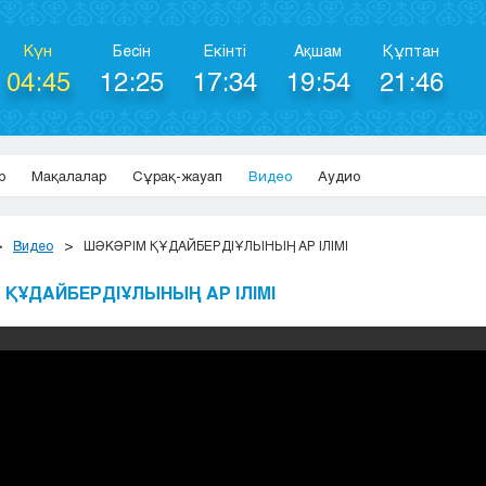
Күн
Бесін
Екінті
Ақшам
Құптан
04:45
12:25
17:34
19:54
21:46
р
Мақалалар
Сұрақ-жауап
Видео
Аудио
Видео
ШӘКӘРІМ ҚҰДАЙБЕРДІҰЛЫНЫҢ АР ІЛІМІ
 ҚҰДАЙБЕРДІҰЛЫНЫҢ АР ІЛІМІ