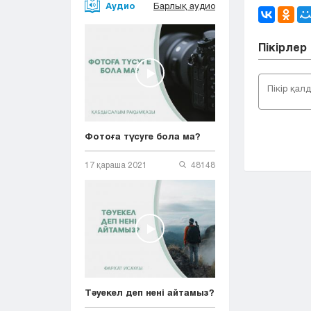
Аудио
Барлық аудио
Пікірлер
Фотоға түсуге бола ма?
17 қараша 2021
48148
Тәуекел деп нені айтамыз?