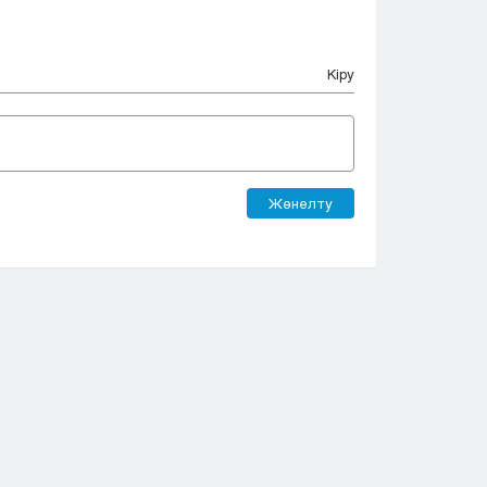
Кіру
Жөнелту