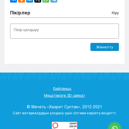
Пікірлер
Кіру
Жөнелту
Байланыс
Мешітімізге 3D саяхат
© Мечеть «Хазрет Султан», 2012-2021
Сайт материалдарын қолдану үшін сілтеме көрсету міндетті.