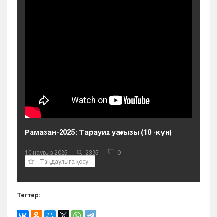
Кызылорда
Павлодар
Петропавловск
Семей
Талдыкорган
Тараз
Туркестан
Уральск
Усть-Каменогорск
Шымкент
Рамазан-2025: Тарауих уағызы (10 -күн)
10 наурыз 2025
2385
0
Таңдаулыға қосу
Тегтер: