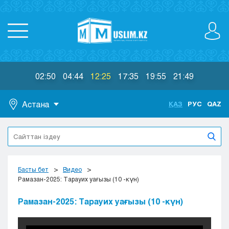
02:50
04:44
12:25
17:35
19:55
21:49
Астана
ҚАЗ
РУС
QAZ
Астана
Алматы
Актау
Актобе
Басты бет
Видео
Атырау
Рамазан-2025: Тарауих уағызы (10 -күн)
Жезказган
Рамазан-2025: Тарауих уағызы (10 -күн)
Караганда
Кокшетау
Костанай