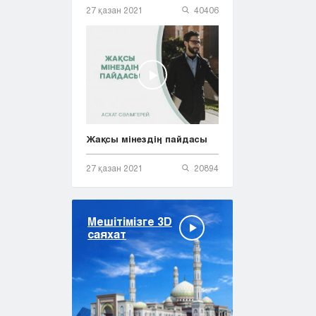
27 қазан 2021
40406
Жақсы мінездің пайдасы
27 қазан 2021
20894
Мешітімізге 3D
саяхат