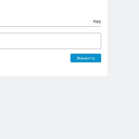
Кіру
Жөнелту