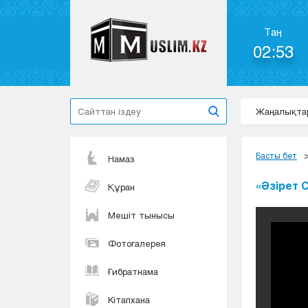
Таң
02:53
Жаңалықта
Басты бет
Намаз
«Әзірет 
Құран
Мешіт тынысы
Фотогалерея
Ғибратнама
Кітапхана