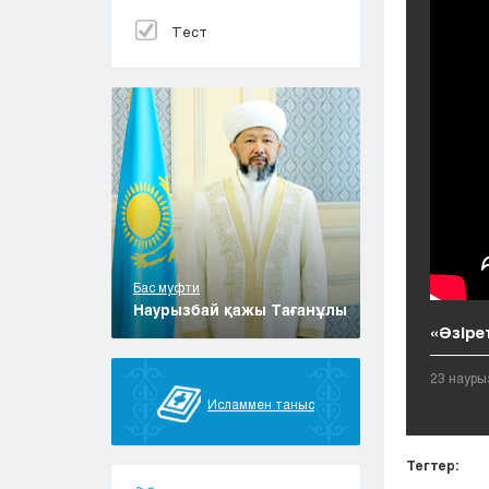
Тест
Бас муфти
Наурызбай қажы Тағанұлы
«Әзіре
23 науры
Исламмен таныс
Тегтер: