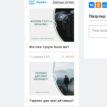
Аудио
Барлық аудио
Пікірлер
Фотоға түсуге бола ма?
17 қараша 2021
48143
Тәуекел деп нені айтамыз?