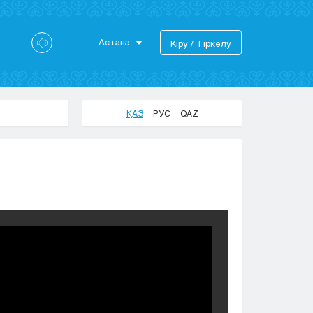
Астана
Кіру / Тіркелу
Астана
Алматы
Актау
ҚАЗ
РУС
QAZ
Актобе
Атырау
Жезказган
Караганда
Кокшетау
Костанай
Кызылорда
Павлодар
Петропавловск
Семей
Талдыкорган