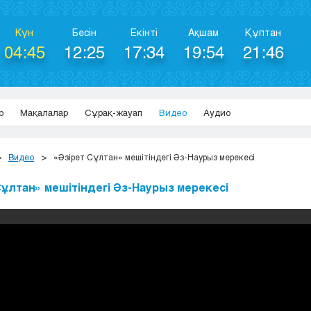
Күн
Бесін
Екінті
Ақшам
Құптан
04:45
12:25
17:34
19:54
21:46
р
Мақалалар
Сұрақ-жауап
Видео
Аудио
Видео
«Әзірет Сұлтан» мешітіндегі Әз-Наурыз мерекесі
Сұлтан» мешітіндегі Әз-Наурыз мерекесі