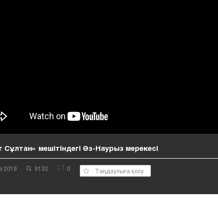
т Сұлтан» мешітіндегі Әз-Наурыз мерекесі
з 2019
9132
0
Таңдаулыға қосу