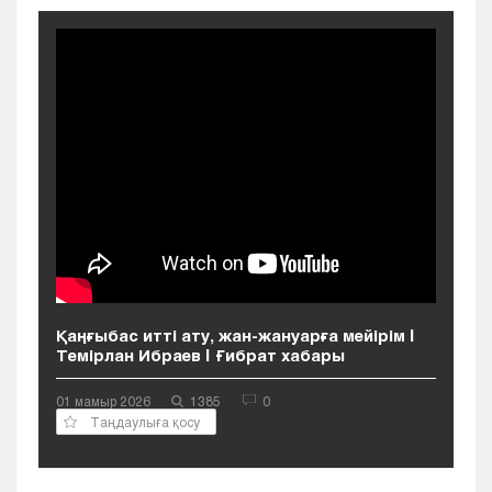
Кызылорда
Павлодар
Петропавловск
Семей
Талдыкорган
Тараз
Туркестан
Уральск
Усть-Каменогорск
Шымкент
Қаңғыбас итті ату, жан-жануарға мейірім |
Темірлан Ибраев | Ғибрат хабары
01 мамыр 2026
1385
0
Таңдаулыға қосу