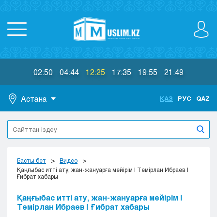
02:50
04:44
12:25
17:35
19:55
21:49
Астана
ҚАЗ
РУС
QAZ
Астана
Алматы
Актау
Актобе
Басты бет
Видео
Атырау
Қаңғыбас итті ату, жан-жануарға мейірім | Темірлан Ибраев |
Ғибрат хабары
Жезказган
Караганда
Қаңғыбас итті ату, жан-жануарға мейірім |
Кокшетау
Темірлан Ибраев | Ғибрат хабары
Костанай