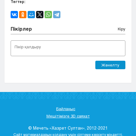
Тегтер:
Пікірлер
Кіру
Жөнелту
Байланыс
Мешітімізге 3D саяхат
© Мечеть «Хазрет Султан», 2012-2021
Сайт материалдарын қолдану үшін сілтеме көрсету міндетті.