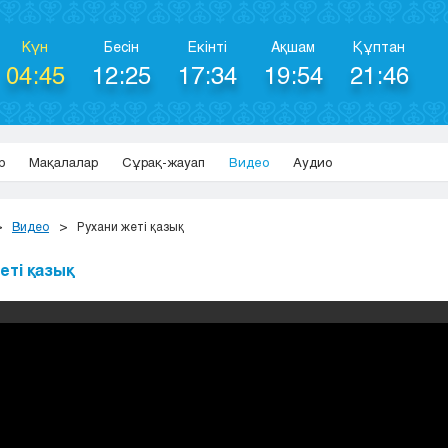
Күн
Бесін
Екінті
Ақшам
Құптан
04:45
12:25
17:34
19:54
21:46
р
Мақалалар
Сұрақ-жауап
Видео
Аудио
Видео
Рухани жеті қазық
еті қазық