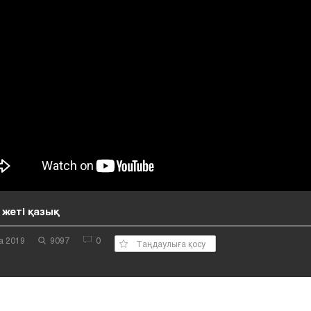
 жеті қазық
а 2019
9097
0
Таңдаулыға қосу