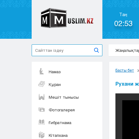
Таң
02:53
Жаңалықта
Басты бет
Намаз
Рухани ж
Құран
Мешіт тынысы
Фотогалерея
Ғибратнама
Кітапхана