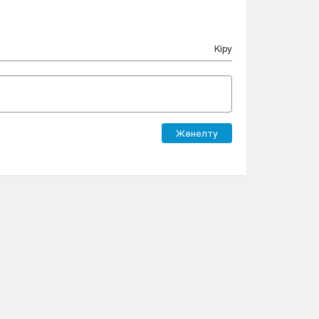
Кіру
Жөнелту