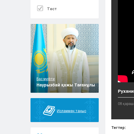
Тест
Бас муфти
Наурызбай қажы Тағанұлы
Рухани
08 қараш
Исламмен таныс
Тегтер: