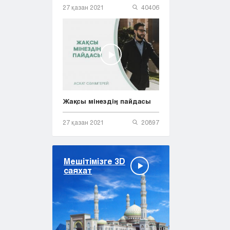
27 қазан 2021
40406
Жақсы мінездің пайдасы
27 қазан 2021
20897
Мешітімізге 3D
саяхат