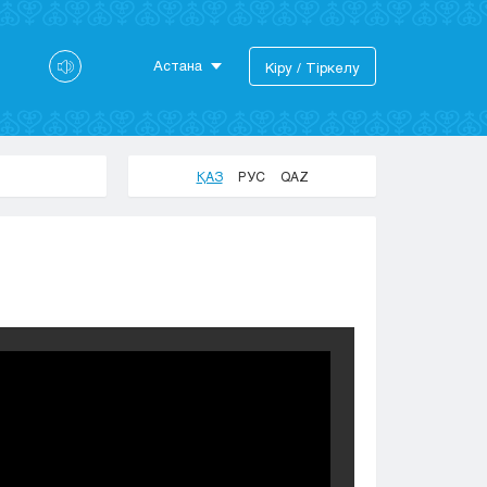
Астана
Кіру / Тіркелу
Астана
Алматы
Актау
ҚАЗ
РУС
QAZ
Актобе
Атырау
Жезказган
Караганда
Кокшетау
Костанай
Кызылорда
Павлодар
Петропавловск
Семей
Талдыкорган