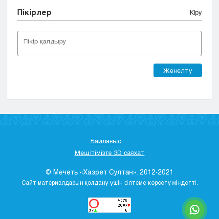
Пікірлер
Кіру
Жөнелту
Байланыс
Мешітімізге 3D саяхат
© Мечеть «Хазрет Султан», 2012-2021
Сайт материалдарын қолдану үшін сілтеме көрсету міндетті.