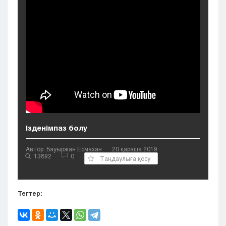
Кызылорда
Павлодар
Петропавловск
Семей
Талдыкорган
Тараз
Туркестан
Уральск
Усть-Каменогорск
Шымкент
Ізденімпаз болу
Автор: Бауыржан Есмахан
20 қараша 2019
13892
0
Таңдаулыға қосу
Тегтер: