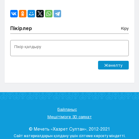
Пікірлер
Кіру
Жөнелту
Байланыс
Мешітімізге 3D саяхат
© Мечеть «Хазрет Султан», 2012-2021
Сайт материалдарын қолдану үшін сілтеме көрсету міндетті.