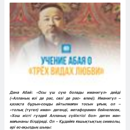
Кызылорда
Павлодар
Петропавловск
Семей
Талдыкорган
Тараз
Туркестан
Уральск
Усть-Каменогорск
Шымкент
Дана Абай: «Осы үш сүю болады иманигүл» дейді
(«Алланың өзі де рас, сөзі де рас» өлеңі). Иманигүл –
қазақта бұрын-соңды айтылмаған тосын ұғым, ол –
«толық (түгел) иман» дегенді, метафорамен бейнелесек,
«Хош иісті гүлдей Алланың сүйіктісі бол» деген мән-
мағынаны білдіреді. Ол – Құдайға ғашықтықтың символы,
әрі ес-ақылдың шыңы: