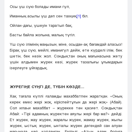
Осы үш сүю болады имани гүл,
Иманның асылы үш деп сен тахқиқ
[1]
біл.
Ойлан-дағы, үшеуін таратып бақ,
Басты байла жолына, малың түгіл.
Үш сүю ілімінің маңызын, міне, осыдан-ақ бағамдай аласыз!
Бірақ үш сүю, мейлі, иманигүл дейік, өте күрделі ілім, бек
шетін, бек нәзік жол. Сондықтан оның мағынасына жету
үшін алдымен жүрек көзі, жүрек тазалығы ұғымдарын
ізерлеуге ұйғардық.
ЖҮРЕГІҢЕ СҮҢГІ ДЕ, ТҮБІН КӨЗДЕ...
Хақ тағала күллі ғаламды махаббатпен жаратқан. «Оның
керек емес жері жоқ, кіріспейтұғын да жері жоқ» (Абай).
Сол илаһи махаббат – жүрекке тән қасиет. Сондықтан
Абай: «Тірі адамның жүректен аяулы жері бар ма?» дейді.
Ет жүрек, жау жүрек, жаралы жүрек, жамау жүрек, жылы
жүрек, ыстық жүрек, ынталы жүрек дегендей сан алуан
мағынада көп қолданған. Екпінді «Атың адам болуға