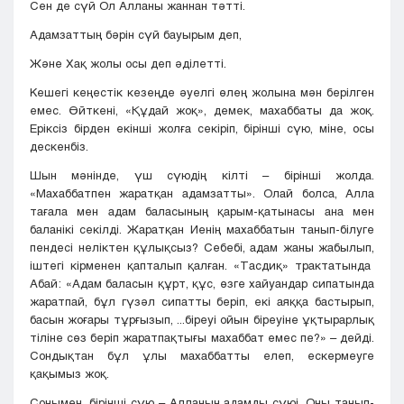
Сен де сүй Ол Алланы жаннан тәтті.
Адамзаттың бәрін сүй бауырым деп,
Және Хақ жолы осы деп әділетті.
Кешегі кеңестік кезеңде әуелгі өлең жолына мән берілген
емес. Өйткені, «Құдай жоқ», демек, махаббаты да жоқ.
Еріксіз бірден екінші жолға секіріп, бірінші сүю, міне, осы
дескенбіз.
Шын мәнінде, үш сүюдің кілті – бірінші жолда.
«Махаббатпен жаратқан адамзатты». Олай болса, Алла
тағала мен адам баласының қарым-қатынасы ана мен
баланікі секілді. Жаратқан Иенің махаббатын танып-білуге
пендесі неліктен құлықсыз? Себебі, адам жаны жабылып,
іштегі кірменен қапталып қалған. «Тасдиқ» трактатында
Абай: «Адам баласын құрт, құс, өзге хайуандар сипатында
жаратпай, бұл гүзәл сипатты беріп, екі аяққа бастырып,
басын жоғары тұрғызып, ...біреуі ойын біреуіне ұқтырарлық
тіліне сөз беріп жаратпақтығы махаббат емес пе?» – дейді.
Сондықтан бұл ұлы махаббатты елеп, ескермеуге
қақымыз жоқ.
Сонымен, бірінші сүю – Алланың адамды сүюі. Оны танып-