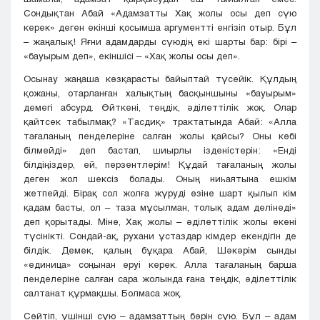
Сондықтан Абай «Адамзатты Хақ жолы осы деп сүю
керек» деген екінші қосымша аргументті енгізіп отыр. Бұл
– жаңалық! Яғни адамдарды сүюдің екі шарты бар: бірі –
«бауырым деп», екіншісі – «Хақ жолы осы деп».
Осынау жаңаша көзқарасты байыптай түсейік. Құлдың
қожаны, отарланған халықтың басқыншыны «бауырым»
демегі абсурд. Өйткені, теңдік, әділеттілік жоқ. Олар
қайтсек табылмақ? «Тасдиқ» трактатында Абай: «Алла
тағаланың пенделеріне салған жолы қайсы? Оны көбі
білмейді» деп бастап, шиырлы ізденістерін: «Енді
білдіңіздер, ей, перзентлерім! Құдай тағаланың жолы
деген жол шексіз болады. Оның ниһаятына ешкім
жетпейді. Бірақ сол жолға жүруді өзіне шарт қылып кім
қадам басты, ол – таза мұсылман, толық адам делінеді»
деп қорытады. Міне, Хақ жолы – әділеттілік жолы екені
түсінікті. Сондай-ақ, рухани ұстаздар кімдер екендігін де
білдік. Демек, қалың бұқара Абай, Шәкәрім сынды
«единица» соңынан еруі керек. Алла тағаланың барша
пенделеріне салған сара жолында ғана теңдік, әділеттілік
салтанат құрмақшы. Болмаса жоқ.
Сөйтіп, үшінші сүю – адамзаттың бәрін сүю. Бұл – адам