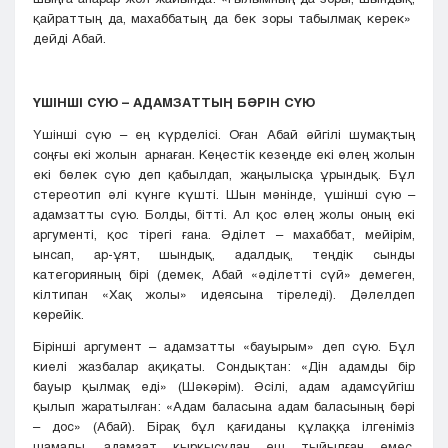
қайраттың да, махаббатың да бек зоры табылмақ керек»
дейді Абай.
ҮШІНШІ СҮЮ – АДАМЗАТТЫҢ БӘРІН СҮЮ
Үшінші сүю – ең күрделісі. Оған Абай әйгілі шумақтың
соңғы екі жолын арнаған. Кеңестік кезеңде екі өлең жолын
екі бөлек сүю деп қабылдап, жаңылысқа ұрындық. Бұл
стереотип әлі күнге күшті. Шын мәнінде, үшінші сүю –
адамзатты сүю. Болды, бітті. Ал қос өлең жолы оның екі
аргументі, қос тірегі ғана. Әділет – махаббат, мейірім,
ынсап, ар-ұят, шындық, адалдық, теңдік сынды
категорияның бірі (демек, Абай «әділетті сүй» демеген,
кілтипан «Хақ жолы» идеясына тіреледі). Дәлелдеп
көрейік.
Бірінші аргумент – адамзатты «бауырым» деп сүю. Бұл
киелі жазбалар ақиқаты. Сондықтан: «Дін адамды бір
бауыр қылмақ еді» (Шәкәрім). Әсілі, адам адамсүйгіш
қылып жаратылған: «Адам баласына адам баласының бәрі
– дос» (Абай). Бірақ бұл қағиданы құлаққа ілгеніміз
шамалы, адамзат қырқысудан еш тыйылған емес.