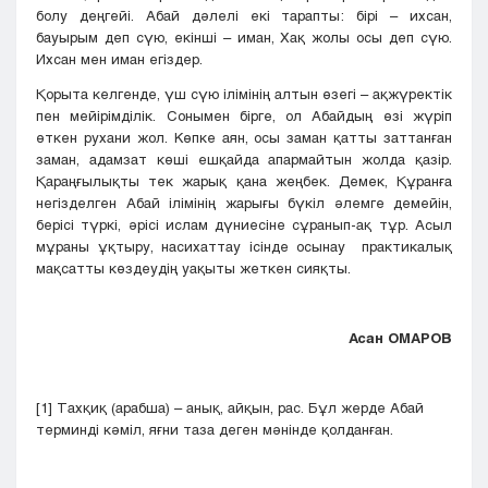
болу деңгейі. Абай дәлелі екі тарапты: бірі – ихсан,
бауырым деп сүю, екінші – иман, Хақ жолы осы деп сүю.
Ихсан мен иман егіздер.
Қорыта келгенде, үш сүю ілімінің алтын өзегі – ақжүректік
пен мейірімділік. Сонымен бірге, ол Абайдың өзі жүріп
өткен рухани жол. Көпке аян, осы заман қатты заттанған
заман, адамзат көші ешқайда апармайтын жолда қазір.
Қараңғылықты тек жарық қана жеңбек. Демек, Құранға
негізделген Абай ілімінің жарығы бүкіл әлемге демейін,
берісі түркі, әрісі ислам дүниесіне сұранып-ақ тұр. Асыл
мұраны ұқтыру, насихаттау ісінде осынау практикалық
мақсатты көздеудің уақыты жеткен сияқты.
Асан ОМАРОВ
[1] Тахқиқ (арабша) – анық, айқын, рас. Бұл жерде Абай
терминді кәміл, яғни таза деген мәнінде қолданған.