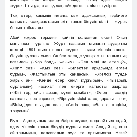
жүректі тыңда, оған құлақ ас!» деген тәлімге түсірген.
Тоқ етері, хакімнің иманға һәм адамшылық тәрбиеге
қатысты көзқарастарын жіті танып-білудің кілті – жүрек
болып табылады.
Абай жүрек терминін қайтіп қолданған екен? Оның
мағынасы түрліше. Жұрт назарын мынаған аударғым
келеді: 1891 жылға шекті жүрек – адам мінезін танып-
білудің құралы емес. Он бес өлеңде ұшырасты: ғашықтық
поэзиясы («Қор болды жаным», «Сен мені не етесің?»,
«Жігіт сөзі», «Қыз сөзі», «Білектей арқасында өрген
бұрым», «Жастықтың оты қайдасың», «Желсіз түнде
жарық ай», «Кейде есер көңіл құрғырың», «Қызарып,
сұрланып»), насихат пен өнерге қатысты жырлар
(«Жігіттер, ойын арзан, күлкі қымбат», «Өлең – сөздің
патшасы, сөз сарасы», «Біреудің кісісі өлсе, қаралы – ол»,
«Білімдіден шыққан сөз», «Сегіз аяқ», «Өзгеге, көңілім,
тоярсың»).
Бұл – Ақшоқылық кезең. Әзірге жүрек, жаңа айтылғандай,
адам мінезін танып-білудің құралы емес. Сондай-ақ, оған
ой-танымдық, пәлсапалық жүк те артылмаған. Неге?