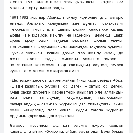
Себебі, 1891 жылға шекті Абай құбыласы – нақлия, яки
мәдени-ағартушылық болды.
1891-1892 жылдар Абайдың ойлау жүйесіне ұлы өзгеріс
әкелді. Алланың қалауымен жан дүниесі, сана-сезімі
төңкеріліп түсті: ұлы шайыр рухани кеңістікке құлаш
ұрды. «Не іздейсің, көңілім, не іздейсің?» демекші, шарқ
ұрған іңкәр көңілі іздеген кәмәлат жолын тапты.
Сәйкесінше шығармашылығы нақлиядан ғақлияға ауысты.
Рухани жағынан шапшаң дамып, тез жетілу кезеңі де
жетті. Сөйтіп, бұдан былайғы уақытта жүрек –
пәлсапалық категория. Енді хақтықтың сәулесі, жүрек
культі өле-өлгенше ажыраған емес.
«Дәлелде» десеңіз, жүрек жайлы 14-ші қара сөзінде Абай:
«Біздің қазақтың жүректі кісі дегені – батыр кісі дегені.
Онан басқа жүректің қасиеттерін анықтап біле алмайды»
дей келе, ғашықтық, рақымдылық, мейірбандық,
бауырмалдық – бәрі-бәрі жүрек ісі деп тиянақтаған. 17-ші
сөзін: «Жүрегіңді таза сақта, Құдай тағала жүрегіңе
әрдайым қарайды» деп қорытады.
Әсіресе, поэзиясы ақынның әлемге жүрек көзімен
қарағанына айғақ. «Жүрегім, ойбай, соқпа енді! Бола берме