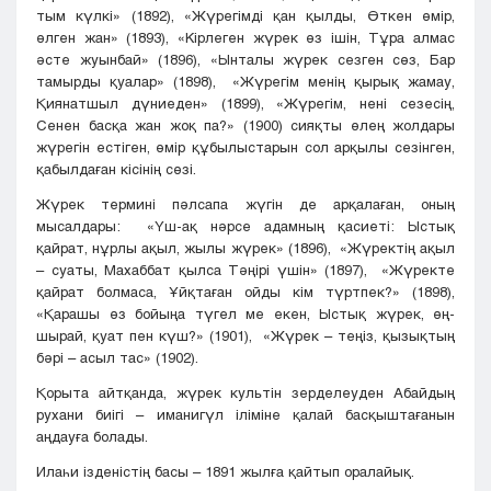
тым күлкі» (1892), «Жүрегімді қан қылды, Өткен өмір,
өлген жан» (1893), «Кірлеген жүрек өз ішін, Тұра алмас
әсте жуынбай» (1896), «Ынталы жүрек сезген сөз, Бар
тамырды қуалар» (1898), «Жүрегім менің қырық жамау,
Қиянатшыл дүниеден» (1899), «Жүрегім, нені сезесің,
Сенен басқа жан жоқ па?» (1900) сияқты өлең жолдары
жүрегін естіген, өмір құбылыстарын сол арқылы сезінген,
қабылдаған кісінің сөзі.
Жүрек термині пәлсапа жүгін де арқалаған, оның
мысалдары: «Үш-ақ нәрсе адамның қасиеті: Ыстық
қайрат, нұрлы ақыл, жылы жүрек» (1896), «Жүректің ақыл
– суаты, Махаббат қылса Тәңірі үшін» (1897), «Жүректе
қайрат болмаса, Ұйқтаған ойды кім түртпек?» (1898),
«Қарашы өз бойыңа түгел ме екен, Ыстық жүрек, өң-
шырай, қуат пен күш?» (1901), «Жүрек – теңіз, қызықтың
бәрі – асыл тас» (1902).
Қорыта айтқанда, жүрек культін зерделеуден Абайдың
рухани биігі – иманигүл іліміне қалай басқыштағанын
аңдауға болады.
Илаһи ізденістің басы – 1891 жылға қайтып оралайық.