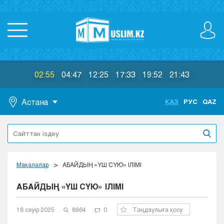
02:55
04:47
12:25
17:33
19:52
21:43
Астана
ҚАЗ
РУС
QAZ
Астана
Алматы
Актау
Актобе
Мақалалар
АБАЙДЫҢ «ҮШ СҮЮ» ІЛІМІ
Атырау
АБАЙДЫҢ «ҮШ СҮЮ» ІЛІМІ
Жезказган
Караганда
Кокшетау
18 сәуір 2025
8964
0
Таңдаулыға қосу
Костанай