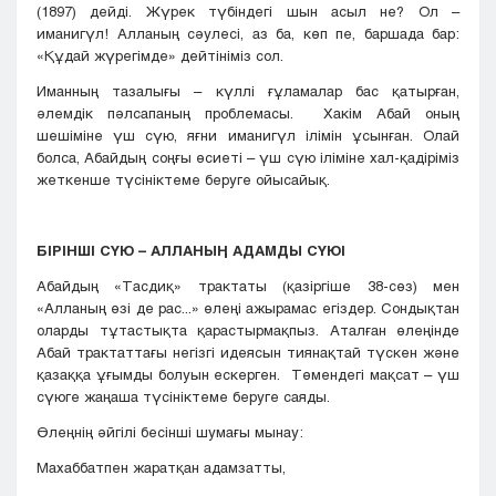
(1897) дейді. Жүрек түбіндегі шын асыл не? Ол –
иманигүл! Алланың сәулесі, аз ба, көп пе, баршада бар:
«Құдай жүрегімде» дейтініміз сол.
Иманның тазалығы – күллі ғұламалар бас қатырған,
әлемдік пәлсапаның проблемасы. Хакім Абай оның
шешіміне үш сүю, яғни иманигүл ілімін ұсынған. Олай
болса, Абайдың соңғы өсиеті – үш сүю іліміне хал-қадіріміз
жеткенше түсініктеме беруге ойысайық.
БІРІНШІ СҮЮ – АЛЛАНЫҢ АДАМДЫ СҮЮІ
Абайдың «Тасдиқ» трактаты (қазіргіше 38-сөз) мен
«Алланың өзі де рас...» өлеңі ажырамас егіздер. Сондықтан
оларды тұтастықта қарастырмақпыз. Аталған өлеңінде
Абай трактаттағы негізгі идеясын тиянақтай түскен және
қазаққа ұғымды болуын ескерген. Төмендегі мақсат – үш
сүюге жаңаша түсініктеме беруге саяды.
Өлеңнің әйгілі бесінші шумағы мынау:
Махаббатпен жаратқан адамзатты,