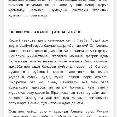
білмеген жағдайда екінші және үшінші сүюді дұрыс
қабылдау неғайбіл. Шумақтың бастапқы жолының
құдіреттілігі осы арада.
ЕКІНШІ СҮЮ – АДАМНЫҢ АЛЛАНЫ СҮЮІ
Кешегі атеистік дәуір келмеске кетті. Тәубә, Құдай жоқ
деуге ешкімнің аузы бармас қазір. «Сен де сүй Ол Алланы
жаннан тәтті» дегеннің мәнісін Абай былайша ұқтырады:
«Миллион хикметпенен жасалған мәшине, фабрик адам
баласының рахаты, пайдасы үшін жасалса, бұл жасаушы
махаббатпен адам баласын сүйгендігі емес пе? Кім сені
сүйсе, оны сүймектік қарыз емес пе?». Иә, күнде
жұтатын ауаны, суды, бүкіл несібені беріп отырған
Құдіретке бас ию, Оның махаббаты ана мен бала
арасындағы махаббаттан артық болмаса, кем емесін
жүрекпен сезу қарыз іс. Бірақ, «жаннан тәтті сүюдің» жөні
өзгерек. Оған үнемі Хақ жолында, Алламен байланыста
болу шарт. Демек, бұл – толық адам деңгейі.
Сонымен, екінші сүю – адамның Алланы сүюі. Рухани
шыңға апарар жол жайында: «Ғылымның да зоры, шындық,