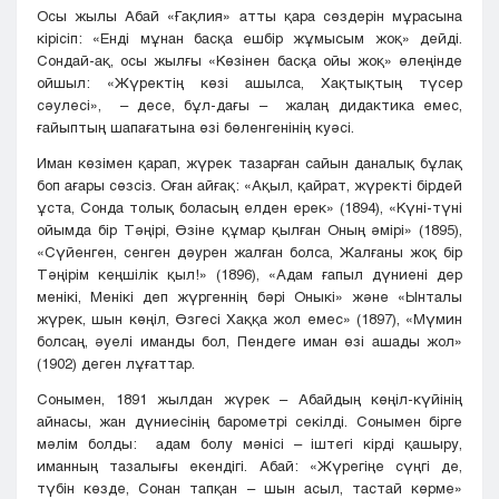
Осы жылы Абай «Ғақлия» атты қара сөздерін мұрасына
кірісіп: «Енді мұнан басқа ешбір жұмысым жоқ» дейді.
Сондай-ақ, осы жылғы «Көзінен басқа ойы жоқ» өлеңінде
ойшыл: «Жүректің көзі ашылса, Хақтықтың түсер
сәулесі», – десе, бұл-дағы – жалаң дидактика емес,
ғайыптың шапағатына өзі бөленгенінің куәсі.
Иман көзімен қарап, жүрек тазарған сайын даналық бұлақ
боп ағары сөзсіз. Оған айғақ: «Ақыл, қайрат, жүректі бірдей
ұста, Сонда толық боласың елден ерек» (1894), «Күні-түні
ойымда бір Тәңірі, Өзіне құмар қылған Оның әмірі» (1895),
«Сүйенген, сенген дәурен жалған болса, Жалғаны жоқ бір
Тәңірім кеңшілік қыл!» (1896), «Адам ғапыл дүниені дер
менікі, Менікі деп жүргеннің бәрі Оныкі» және «Ынталы
жүрек, шын көңіл, Өзгесі Хаққа жол емес» (1897), «Мүмин
болсаң, әуелі иманды бол, Пендеге иман өзі ашады жол»
(1902) деген лұғаттар.
Сонымен, 1891 жылдан жүрек – Абайдың көңіл-күйінің
айнасы, жан дүниесінің барометрі секілді. Сонымен бірге
мәлім болды: адам болу мәнісі – іштегі кірді қашыру,
иманның тазалығы екендігі. Абай: «Жүрегіңе сүңгі де,
түбін көзде, Сонан тапқан – шын асыл, тастай көрме»