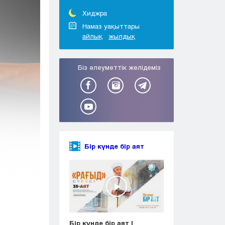
Тараз
Туркестан
Хиджра
Уральск
Намаз уақыттары
айлық
жылдық
Усть-Каменогорск
Шымкент
Біз әлеуметтік желідеміз
Бір күнде бір аят
Бір күнде бір аят |