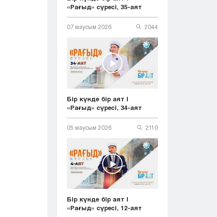
«Рағыд» сүресі, 35-аят
07 маусым 2026
2044
Бір күнде бір аят |
«Рағыд» сүресі, 34-аят
05 маусым 2026
2110
Бір күнде бір аят |
«Рағыд» сүресі, 12-аят