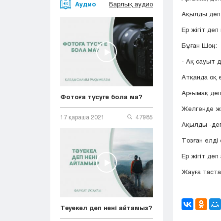
Аудио
Барлық аудио
Ақылды деп 
Ер жігіт де
Бұған Шоң:
- Ақ сауыт 
Атқанда оқ 
Арғымақ деп
Фотоға түсуге бола ма?
Желгенде ж
17 қараша 2021
47985
Ақылды -де
Тозған елді
Ер жігіт деп
Жауға таста
Тәуекел деп нені айтамыз?