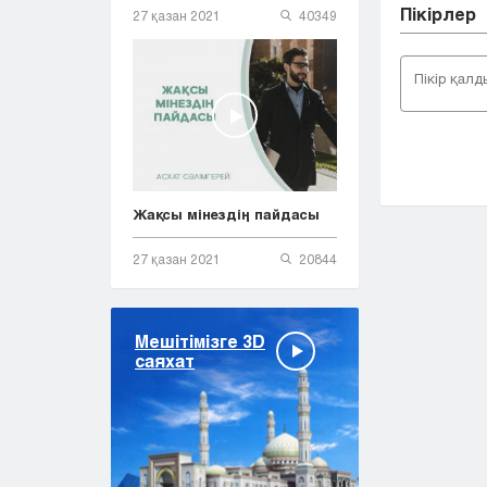
Пікірлер
27 қазан 2021
40349
Жақсы мінездің пайдасы
27 қазан 2021
20844
Мешітімізге 3D
саяхат