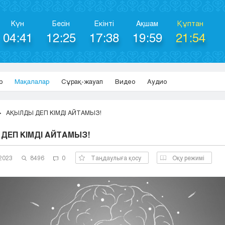
Күн
Бесін
Екінті
Ақшам
Құптан
04:41
12:25
17:38
19:59
21:54
р
Мақалалар
Сұрақ-жауап
Видео
Аудио
АҚЫЛДЫ ДЕП КІМДІ АЙТАМЫЗ!
ДЕП КІМДІ АЙТАМЫЗ!
2023
8496
0
Таңдаулыға қосу
Оқу режимі