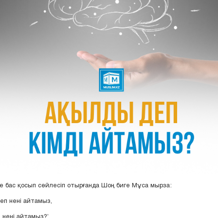
сте бас қосып сөйлесіп отырғанда Шоң биге Мұса мырза:
деп нені айтамыз,
 нені айтамыз?’