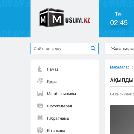
Таң
02:45
Жаңалықта
Мақалалар
Намаз
АҚЫЛДЫ 
Құран
Мешіт тынысы
04 қыркүйек 
Фотогалерея
Ғибратнама
Кітапхана