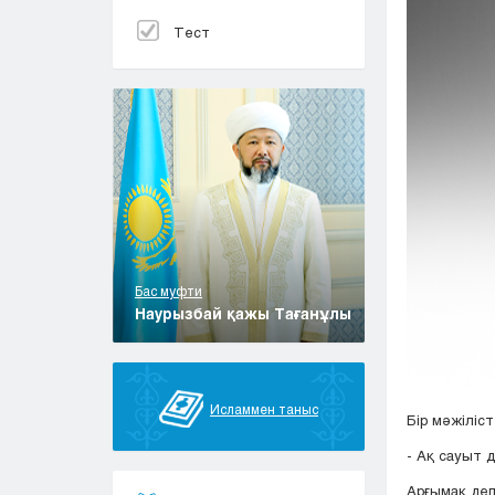
Тест
Бас муфти
Наурызбай қажы Тағанұлы
Исламмен таныс
Бір мәжілі
- Ақ сауыт 
Арғымақ деп