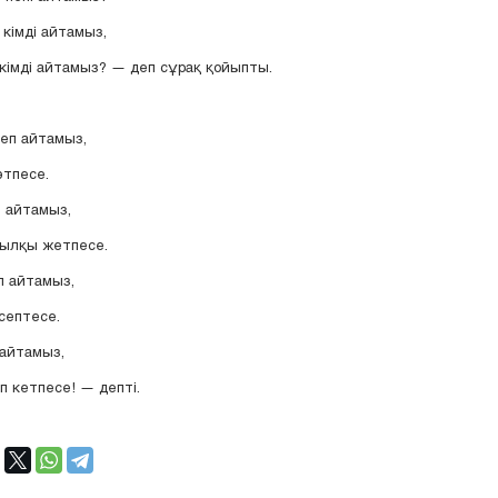
кімді айтамыз,
п кімді айтамыз? — деп сұрақ қойыпты.
деп айтамыз,
өтпесе.
 айтамыз,
ылқы жетпесе.
п айтамыз,
 септесе.
 айтамыз,
п кетпесе! — депті.