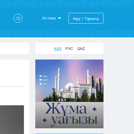
Астана
Кіру / Тіркелу
Астана
Алматы
Актау
ҚАЗ
РУС
QAZ
Актобе
Атырау
Жезказган
Караганда
Кокшетау
Костанай
Кызылорда
Павлодар
Петропавловск
Семей
Талдыкорган