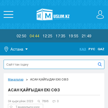
02:50
04:44
12:25
17:35
19:55
21:49
Астана
ҚАЗ
РУС
QAZ
Астана
Алматы
Актау
Актобе
Мақалалар
АСАН ҚАЙҒЫДАН ЕКІ СӨЗ
Атырау
АСАН ҚАЙҒЫДАН ЕКІ СӨЗ
Жезказган
Караганда
Кокшетау
04 қыркүйек 2023
7898
0
Костанай
Таңдаулыға қосу