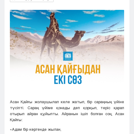
Кызылорда
Павлодар
Петропавловск
Семей
Талдыкорган
Тараз
Туркестан
Уральск
Усть-Каменогорск
Шымкент
Асан Қайғы жолаушылап келе жатып, бір сараңның үйіне
түсіпті. Сараң үйіме қонады деп қорқып, теріс қарап
отырып айран құйыпты. Айранын ішіп болған соң, Асан
Қайғы:
«Адам бір көргенде жылан,