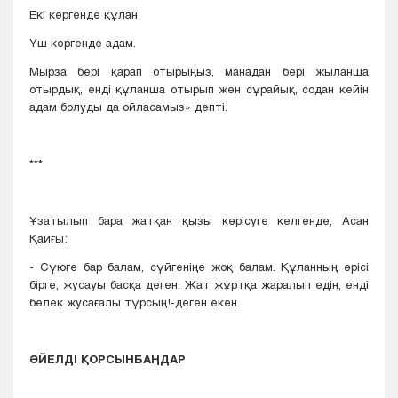
Екі көргенде құлан,
Үш көргенде адам.
Мырза бері қарап отырыңыз, манадан бері жыланша
отырдық, енді құланша отырып жөн сұрайық, содан кейін
адам болуды да ойласамыз» депті.
***
Ұзатылып бара жатқан қызы көрісуге келгенде, Асан
Қайғы:
- Сүюге бар балам, сүйгеніңе жоқ балам. Құланның өрісі
бірге, жусауы басқа деген. Жат жұртқа жаралып едің, енді
бөлек жусағалы тұрсың!-деген екен.
ӘЙЕЛДІ ҚОРСЫНБАҢДАР