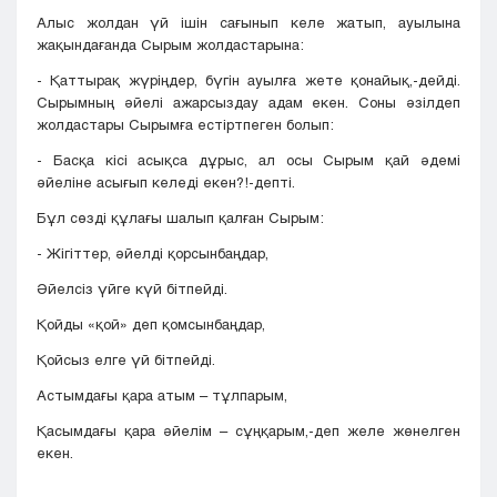
Алыс жолдан үй ішін сағынып келе жатып, ауылына
жақындағанда Сырым жолдастарына:
- Қаттырақ жүріңдер, бүгін ауылға жете қонайық,-дейді.
Сырымның әйелі ажарсыздау адам екен. Соны әзілдеп
жолдастары Сырымға естіртпеген болып:
- Басқа кісі асықса дұрыс, ал осы Сырым қай әдемі
әйеліне асығып келеді екен?!-депті.
Бұл сөзді құлағы шалып қалған Сырым:
- Жігіттер, әйелді қорсынбаңдар,
Әйелсіз үйге күй бітпейді.
Қойды «қой» деп қомсынбаңдар,
Қойсыз елге үй бітпейді.
Астымдағы қара атым – тұлпарым,
Қасымдағы қара әйелім – сұңқарым,-деп желе жөнелген
екен.