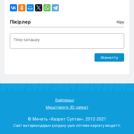
Пікірлер
Кіру
Жөнелту
Байланыс
Мешітімізге 3D саяхат
© Мечеть «Хазрет Султан», 2012-2021
Сайт материалдарын қолдану үшін сілтеме көрсету міндетті.