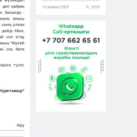
- деп қайран
12 мамыр 2026
2818
н, басында -
еңнің анасы
- сенің үлкен
 дейді. Міне,
ай сол атау
таның "Музей
ан соң бала
ңізге түсіп,
"Күретамыр"
Кіру