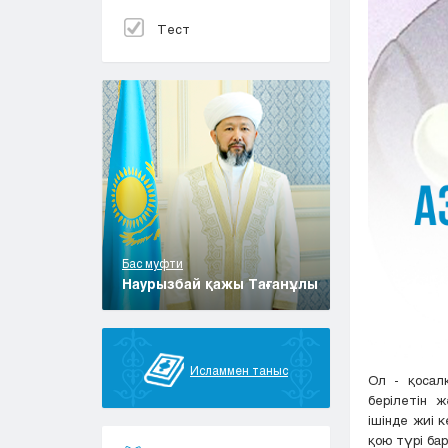
Тест
Бас муфти
Наурызбай қажы Тағанұлы
Исламмен таныс
Ол - қосал
берілетін 
ішінде жиі 
қою түрі бар