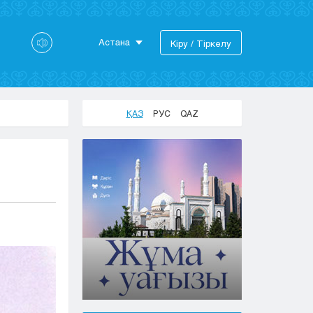
Астана
Кіру / Тіркелу
Астана
Алматы
Актау
ҚАЗ
РУС
QAZ
Актобе
Атырау
Жезказган
Караганда
Кокшетау
Костанай
Кызылорда
Павлодар
Петропавловск
Семей
Талдыкорган