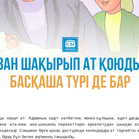
қы лақап ат. Адамның сырт келбетіне, мінез-құлқына, әдет-дағд
және ата-әже, әке-шешенің перзенттерін еркелетуден шыққан ес
кездеседі. Сонымен бірге қазақ дәстүрінде келіндердің ат тергейтін ж
, бірақ бұл бөлек әңгіменің тақырыбы.