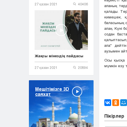
27 қазан 2021
40406
апаның төрд
қалады. Төр
кимешек, қ
баласының сө
апаң. Күні б
содан баст
қалыптасып,
апа" дейті
аузымен айт
Жақсы мінездің пайдасы
Осы қысқа ә
мүмкін езу т
27 қазан 2021
20894
Мешітімізге 3D
саяхат
Пікірлер