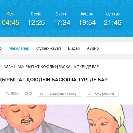
Күн
Бесін
Екінті
Ақшам
Құптан
04:45
12:25
17:34
19:54
21:46
р
Мақалалар
Сұрақ-жауап
Видео
Аудио
АЗАН ШАҚЫРЫП АТ ҚОЮДЫҢ БАСҚАША ТҮРІ ДЕ БАР
ҚЫРЫП АТ ҚОЮДЫҢ БАСҚАША ТҮРІ ДЕ БАР
4
9557
0
Таңдаулыға қосу
Оқу режимі