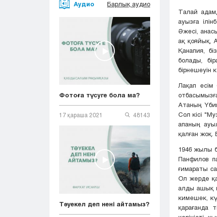
Аудио
Барлық аудио
Талай адам
ауызға ілі
Әжесі, анас
ақ қояйық,
Қанапия, б
болады, бі
бірнешеуін к
Лақап есім
отбасымызға
Фотоға түсуге бола ма?
Атаның Үбия
Сол кісі "Му
17 қараша 2021
48143
апаның ауыл
қалған жоқ.
1946 жылы б
Панфилов па
ғимараты са
Ол жерде қа
алды ашық к
кимешек, кү
Тәуекел деп нені айтамыз?
қарағанда 
көріністі қ