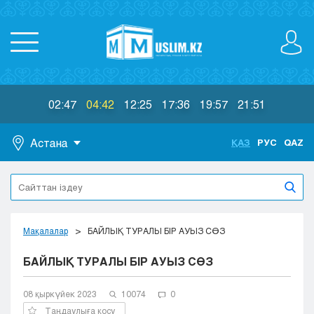
02:47
04:42
12:25
17:36
19:57
21:51
Астана
ҚАЗ
РУС
QAZ
Астана
Алматы
Актау
Актобе
Мақалалар
БАЙЛЫҚ ТУРАЛЫ БІР АУЫЗ СӨЗ
Атырау
БАЙЛЫҚ ТУРАЛЫ БІР АУЫЗ СӨЗ
Жезказган
Караганда
Кокшетау
08 қыркүйек 2023
10074
0
Костанай
Таңдаулыға қосу