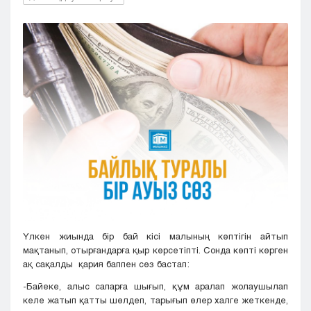
Кызылорда
Павлодар
Петропавловск
Семей
Талдыкорган
Тараз
Туркестан
Уральск
Усть-Каменогорск
Шымкент
Үлкен жиында бір бай кісі малының көптігін айтып
мақтанып, отырғандарға қыр көрсетіпті. Сонда көпті көрген
ақ сақалды қария баппен сөз бастап:
-Байеке, алыс сапарға шығып, құм аралап жолаушылап
келе жатып қатты шөлдеп, тарығып өлер халге жеткенде,