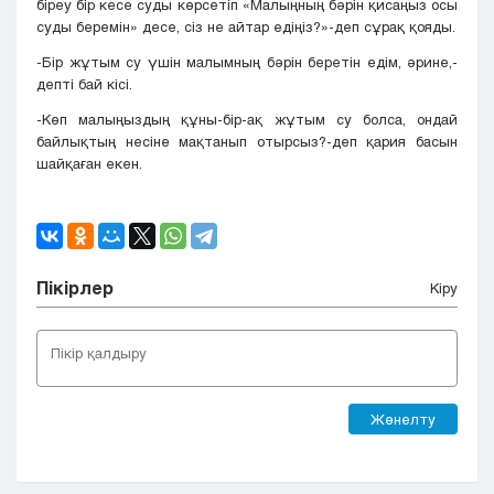
біреу бір кесе суды көрсетіп «Малыңның бәрін қисаңыз осы
суды беремін» десе, сіз не айтар едіңіз?»-деп сұрақ қояды.
-Бір жұтым су үшін малымның бәрін беретін едім, әрине,-
депті бай кісі.
-Көп малыңыздың құны-бір-ақ жұтым су болса, ондай
байлықтың несіне мақтанып отырсыз?-деп қария басын
шайқаған екен.
Пікірлер
Кіру
Жөнелту