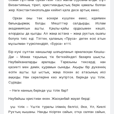
Византияның тірегі, христиандықтың берік қамалы болған
жер. Константинопольдан кейінгі қала десе артық емес.
Орхан оны тек әскери күшпен емес, идеямен
бағындырмақ болды. Мешіттер салдырды, Ислам
академиясын ашты. Қаңлы-қайы ордасымен көшіп,
елордасы да қылды. Ал жаңа астана – жаңа рухтың ошағы
болуға тиіс еді. Тіптен, қаланың «Пруса» деген ескі атын
мұсылман-түркілендіріп, «Бурса» етті.
Бір күні сұлтан наншылар шоғырланып орналасқан Кешіш-
Дағ – Монах тауының тік беткейіндегі базарға шықты.
Наубайханаларды аралады. Таразыны тексерді, нан
қасиеті мен дәмін, құрамын сынады. Ақыры бір дүкеннің
есігін ашты. Іші ыстық, жаңа піскен ас атасының иісі
аңқиды. Нан сөрелеріне көз жүгіртсе, бәрінде үш тілік.
Сұрады.
– Неге нанның бәрінде үш тілік бар?
Наубайшы христиан екен. Жасқанбай жауап берді:
үш тілік – Үштік туралы ілімнің белгісі, Әке, Ұл, Киелі
Рухтың нышаны. Нанды пісірген сайын, отқа салған сайын,