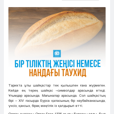
Кызылорда
Павлодар
Петропавловск
Семей
Талдыкорган
Тараз
Туркестан
Уральск
Усть-Каменогорск
Шымкент
Тарихта ұлы шайқастар тек қылышпен ғана жүрмеген.
Кейде ең терең шайқас –символдар арасында өтеді.
Ұғымдар арасында. Мағыналар арасында. Сол шайқастың
бірі – XIV ғасырда Бурса қаласының бір наубайханасында,
үнсіз, қансыз, бірақ мәңгілік із қалдырып өтті.
Осман сұлтаны Орхан Ғази 1326 жылы Бурсаны алды. Бұл