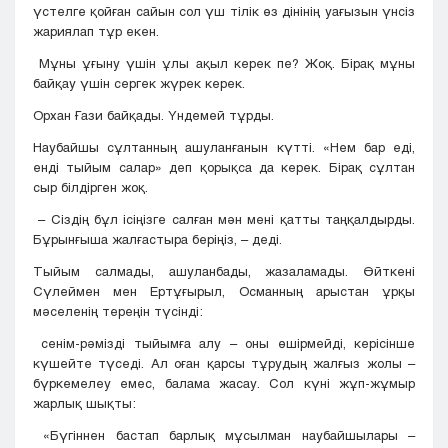
үстелге қойған сайын сол үш тілік өз дінінің уағызын үнсіз
жариялап тұр екен.
Мұны ұғыну үшін ұлы ақыл керек пе? Жоқ. Бірақ мұны
байқау үшін сергек жүрек керек.
Орхан Ғази байқады. Үндемей тұрды.
Наубайшы сұлтанның ашуланғанын күтті. «Нем бар еді,
енді тыйым салар» деп қорықса да керек. Бірақ сұлтан
сыр білдірген жоқ.
– Сіздің бұл ісіңізге салған мән мені қатты таңқалдырды.
Бұрынғыша жалғастыра беріңіз, – деді.
Тыйым салмады, ашуланбады, жазаламады. Өйткені
Сүлеймен мен Ертұғырыл, Османның арыстан ұрқы
мәселенің тереңін түсінді:
сенім-рәмізді тыйымға алу – оны өшірмейді, керісінше
күшейте түседі. Ал оған қарсы тұрудың жалғыз жолы –
бүркемелеу емес, балама жасау. Сол күні жұп-жұмыр
жарлық шықты:
«Бүгіннен бастап барлық мұсылман наубайшылары –