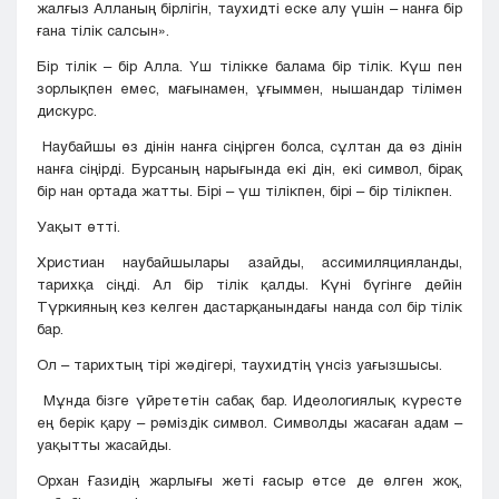
жалғыз Алланың бірлігін, таухидті еске алу үшін – нанға бір
ғана тілік салсын».
Бір тілік – бір Алла. Үш тілікке балама бір тілік. Күш пен
зорлықпен емес, мағынамен, ұғыммен, нышандар тілімен
дискурс.
Наубайшы өз дінін нанға сіңірген болса, сұлтан да өз дінін
нанға сіңірді. Бурсаның нарығында екі дін, екі символ, бірақ
бір нан ортада жатты. Бірі – үш тілікпен, бірі – бір тілікпен.
Уақыт өтті.
Христиан наубайшылары азайды, ассимиляцияланды,
тарихқа сіңді. Ал бір тілік қалды. Күні бүгінге дейін
Түркияның кез келген дастарқанындағы нанда сол бір тілік
бар.
Ол – тарихтың тірі жәдігері, таухидтің үнсіз уағызшысы.
Мұнда бізге үйрететін сабақ бар. Идеологиялық күресте
ең берік қару – рәміздік символ. Символды жасаған адам –
уақытты жасайды.
Орхан Ғазидің жарлығы жеті ғасыр өтсе де өлген жоқ,