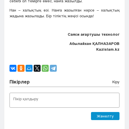
себебі ол темірге емес, нанға жазылды.
Нан – халықтың өзі. Нанға жазылған нәрсе – халықтың
жадына жазылады. Бір тіліктің жеңісі осында!
Саяси ағартушы технолог
Абылайхан ҚАЛНАЗАРОВ
Kazislam.kz
Пікірлер
Кіру
Жөнелту