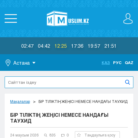
02:47
04:42
12:25
17:36
19:57
21:51
Астана
ҚАЗ
РУС
QAZ
Астана
Алматы
Актау
Актобе
Мақалалар
БІР ТІЛІКТІҢ ЖЕҢІСІ НЕМЕСЕ НАНДАҒЫ ТАУХИД
Атырау
БІР ТІЛІКТІҢ ЖЕҢІСІ НЕМЕСЕ НАНДАҒЫ
Жезказган
ТАУХИД
Караганда
Кокшетау
24 маусым 2026
835
0
Таңдаулыға қосу
Костанай