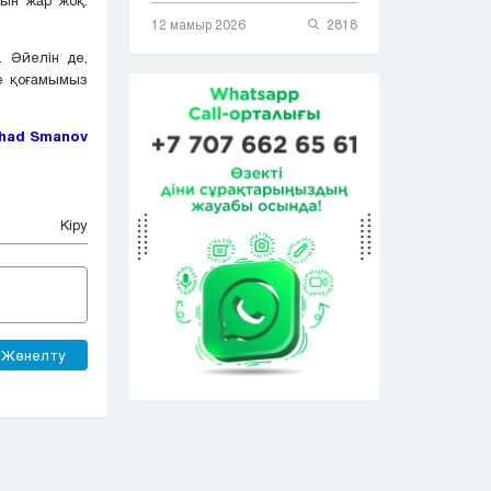
12 мамыр 2026
2818
 Әйелін де,
се қоғамымыз
had Smanov
Кіру
Жөнелту