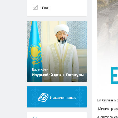
Тест
Бас муфти
Наурызбай қажы Тағанұлы
Исламмен таныс
Ел билігін ұ
-Министр де,
-Есірткіге с