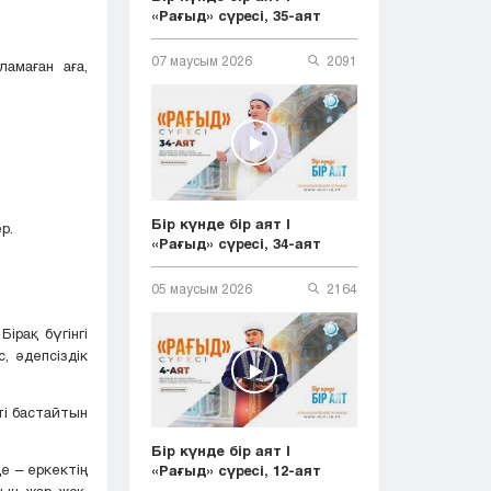
«Рағыд» сүресі, 35-аят
07 маусым 2026
2091
амаған аға,
Бір күнде бір аят |
р.
«Рағыд» сүресі, 34-аят
05 маусым 2026
2164
ірақ бүгінгі
, әдепсіздік
ті бастайтын
Бір күнде бір аят |
е – еркектің
«Рағыд» сүресі, 12-аят
тын жар жоқ.