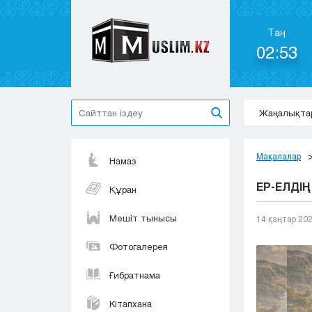
Таң
02:53
Жаңалықта
Мақалалар
Намаз
ЕР-ЕЛДІ
Құран
Мешіт тынысы
14 қаңтар 20
Фотогалерея
Ғибратнама
Кітапхана