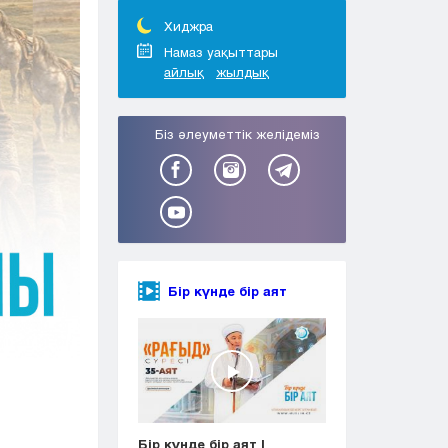
Тараз
Туркестан
Хиджра
Уральск
Намаз уақыттары
айлық
жылдық
Усть-Каменогорск
Шымкент
Біз әлеуметтік желідеміз
Бір күнде бір аят
Бір күнде бір аят |