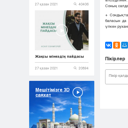
27 қазан 2021
40406
Соның салда
+ Сондықта
баласын да 
үлкен рухан
Жақсы мінездің пайдасы
Пікірлер
27 қазан 2021
20894
Мешітімізге 3D
саяхат