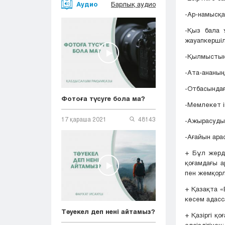
Аудио
Барлық аудио
-Ар-намысқа
-Қыз бала 
жауапкершіл
-Қылмыстың 
-Ата-ананың
-Отбасында
Фотоға түсуге бола ма?
-Мемлекет і
17 қараша 2021
48143
-Ажырасудың
-Ағайын арас
+ Бұл жерде
қоғамдағы а
пен жемқорл
+ Қазақта «
көсем адасс
Тәуекел деп нені айтамыз?
+ Қазіргі қ
әлсіздігіне