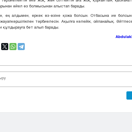
рынан әйел өз болмысынан алыстап барады.
н, ең алдымен, еркек өз-өзіне қожа болсын. Отбасына ие болсын.
жауапкершілікпен тәрбиелесін. Ақылға келейік, ойланайық. Әйтпе
и құлдырауға бет алып барады.
Abdulak