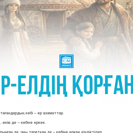
стағандардың көбі – ер азаматтар.
 әкім де – көбіне еркек.
алынған да, оны таратқан да – көбіне еркек кіндіктілер.