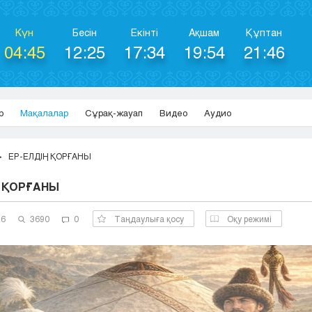
Күн
Бесін
Екінті
Ақшам
Құптан
04:45
12:25
17:34
19:54
21:46
р
Мақалалар
Сұрақ-жауап
Видео
Аудио
ЕР-ЕЛДІҢ ҚОРҒАНЫ
Ң ҚОРҒАНЫ
26
3690
0
Таңдаулыға қосу
Оқу режимі