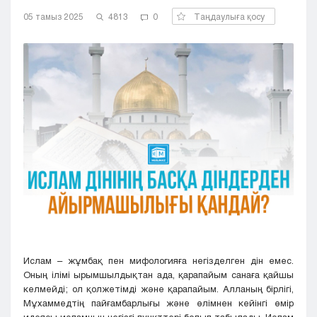
Кызылорда
05 тамыз 2025
4813
0
Таңдаулыға қосу
Павлодар
Петропавловск
Семей
Талдыкорган
Тараз
Туркестан
Уральск
Усть-Каменогорск
Шымкент
Ислам – жұмбақ пен мифологияға негізделген дін емес.
Оның ілімі ырымшылдықтан ада, қарапайым санаға қайшы
келмейді; ол қолжетімді және қарапайым. Алланың бірлігі,
Мұхаммедтің пайғамбарлығы және өлімнен кейінгі өмір