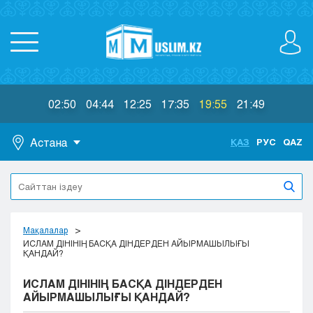
02:50
04:44
12:25
17:35
19:55
21:49
Астана
ҚАЗ
РУС
QAZ
Астана
Алматы
Актау
Актобе
Мақалалар
Атырау
ИСЛАМ ДІНІНІҢ БАСҚА ДІНДЕРДЕН АЙЫРМАШЫЛЫҒЫ
ҚАНДАЙ?
Жезказган
Караганда
ИСЛАМ ДІНІНІҢ БАСҚА ДІНДЕРДЕН
Кокшетау
АЙЫРМАШЫЛЫҒЫ ҚАНДАЙ?
Костанай