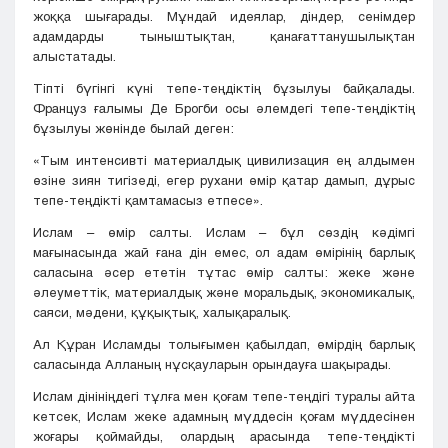
жоққа шығарады. Мұндай идеялар, діндер, сенімдер
адамдарды тыныштықтан, қанағаттанушылықтан
алыстатады.
Тіпті бүгінгі күні тепе-теңдіктің бұзылуы байқалады.
Француз ғалымы Де Брогби осы әлемдегі тепе-теңдіктің
бұзылуы жөнінде былай деген:
«Тым интенсивті материалдық цивилизация ең алдымен
өзіне зиян тигізеді, егер рухани өмір қатар дамып, дұрыс
тепе-теңдікті қамтамасыз етпесе».
Ислам – өмір салты. Ислам – бұл сөздің кәдімгі
мағынасында жай ғана дін емес, ол адам өмірінің барлық
саласына әсер ететін тұтас өмір салты: жеке және
әлеуметтік, материалдық және моральдық, экономикалық,
саяси, мәдени, құқықтық, халықаралық.
Ал Құран Исламды толығымен қабылдап, өмірдің барлық
саласында Алланың нұсқауларын орындауға шақырады.
Ислам дінініңдегі тұлға мен қоғам тепе-теңдігі туралы айта
кетсек, Ислам жеке адамның мүддесін қоғам мүддесінен
жоғары қоймайды, олардың арасында тепе-теңдікті