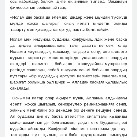
осы қабылдау, бәлкім, дінге ең зиянын тигізеді. Заманауи
философтың сөзімен айтсақ:
«Ислам діні басқа да әлемдік діндер және мұндай түсінуді
мүлде жоққа шығарып, оның негізгі міндетін: жанды
тазарту мен қоғамды өзгертуді нақты белгілейді».
Ислам мен индуизм, буддизм, конфуцийшілдік және басқа
да діндер айырмашылығы тағы даайта кетсем, олар
Исламға «зұлымдық жасамау, тағдырға сену, әке-шешеге
құрмет көрсету» мәселелерінде ұқсағанымен, олардың
өкілдері шариғат бойынша көпқұдайшы-мушриктер
ретінде саналады, себебі индуизм сенімі бойынша олардың
пұттары «бір құдайдың әртүрлі көріністері» саналғанмен,
шариғат бойынша бұл ширк — Алладан басқаға құлшылық
саналады.
Сонымен қатар олар Ақырет күнін, Алланың алдындағы
есепті жоққа шығарып, кейбіреулері реинкарнацияға сеніп,
жанның мәңгі-бақи бір денеден бір денеге көшуіне сенеді.
Ал буддизм діні әу баста атеисттік сипаттағы құдайды
мойындамайтын дін болғанымен, уақыт өте Будданың өзі
құдайға айналды. Конфуций ілімі мен синтоизм де тау-
тастарды пұт қылып, ата-баба әруақтарына сиынуды