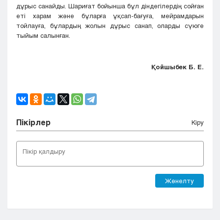
дұрыс санайды. Шариғат бойынша бұл діндегілердің сойған
еті харам және бұларға ұқсап-бағуға, мейрамдарын
тойлауға, бұлардың жолын дұрыс санап, оларды сүюге
тыйым салынған.
Қойшыбек Б. Е.
Пікірлер
Кіру
Жөнелту