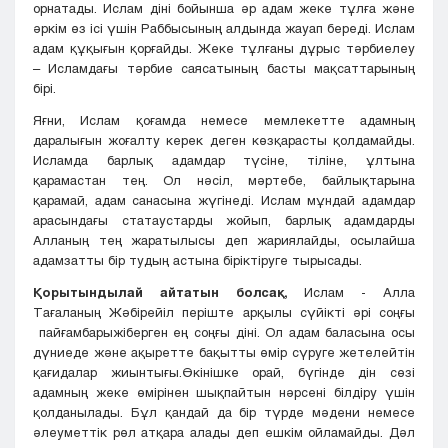
орнатады. Ислам діні бойынша әр адам жеке тұлға және
әркім өз ісі үшін Раббысының алдында жауап береді. Ислам
адам құқығын қорғайды. Жеке тұлғаны дұрыс тәрбиелеу
– Исламдағы тәрбие саясатының басты мақсаттарының
бірі.
Яғни, Ислам қоғамда немесе мемлекетте адамның
даралығын жоғалту керек деген көзқарасты қолдамайды.
Исламда барлық адамдар түсіне, тіліне, ұлтына
қарамастан тең. Ол нәсіл, мәртебе, байлықтарына
қарамай, адам санасына жүгінеді. Ислам мұндай адамдар
арасындағы статаустарды жойып, барлық адамдарды
Алланың тең жаратылысы деп жариялайды, осылайша
адамзатты бір тудың астына біріктіруге тырысады.
Қорытындылай айтатын болсақ,
Ислам - Aлла
Тағаланың Жəбірейіл періште арқылы сүйікті әрі соңғы
пайғамбарыжіберген ең соңғы діні. Ол адам баласына осы
дүниеде және ақыретте бақытты өмір сүруге жетелейтін
қағидалар жиынтығы.Өкінішке орай, бүгінде дін сөзі
адамның жеке өмірінен шықпайтын нәрсені білдіру үшін
қолданылады. Бұл қандай да бір түрде мәдени немесе
әлеуметтік рөл атқара алады деп ешкім ойламайды. Дәл