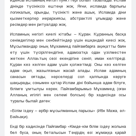
идеясы исламның негізгі пункттері болып табылады. Ислам
дініңде түсініксіз ештеңе жоқ. Яғни, исламда барлығы
логикалық, орынды, түсінікті және ашық. Исламда діни
қызметкерлер иерархиясы, абстрактілі ұғымдар және
рәсімдер мен ритуалдар жоқ.
Исламның негізгі киелі кітабы – Құран. Құранның басқа
сенімдегілер мен сенбейтіндер үшін ешқандай киесі жоқ.
Мұсылмандар оның Мұхаммед пайғамбарға ақиқатты баян
ету үшін түсірілгендігіне, адамзатқа одан үзілместен
жеткен Аллаһтың сөзі екендігіне сеніп, иман келтіреді.
Құран кез келген адам үшін қолжетімді. Оны кез келген
адам оқып, жазылғанын жасай алады. Ислам адамның
санасын оятады, нәрселерді сол қалпында көруге
шақырады, сонымен қатар Ислам діні бойынша адам білуге,
білімге ​​ұмтылуы керек. Пайғамбарымыз Мұхаммед (оған
Алланың игілігі мен сәлемі болсын) бір хадисінде осы
туралы былай деген:
«Білім іздеу – әрбір мұсылманның парызы» (Ибн Мажа, әл-
Бәйһақи).
Енді бір хадисінде Пайғамбар «Кімде-кім білім іздеу жолына
бел буса, оның беталысын Тәңірдің өзі жұмаққа қарай