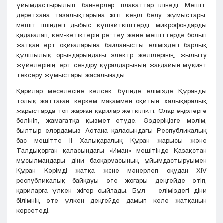
ұйымдастырылып, баннерлер, плакаттар ілінеді. Мешіт,
дәретхана тазалықтарына жіті көңіл бөлу жұмыстары,
мешіт ішіндегі дыбыс күшейткіштерді, микрофондарды
қадағалап, кем-кетіктерін реттеу және мешіттерде болып
жатқан өрт оқиғаларына байланысты еліміздегі барлық
құлшылық орындарындағы электр желілерінің, жылыту
жүйелерінің, өрт сөндіру құралдарының жағдайын мұқият
тексеру жұмыстары жасалынады.
Қарилар мәселесіне келсек, бүгінде елімізде Құранды
толық жаттаған, көркем мақаммен оқитын, халықаралық
жарыстарда топ жарған қарилар жеткілікті. Олар өңірлерге
бөлініп, жамағатқа қызмет етуде. Өздеріңізге мәлім,
былтыр елордамыз Астана қаласындағы Республикалық
бас мешітте ІІ Халықаралық Құран жарысы және
Талдықорған қаласындағы «Иман» мешітінде Қазақстан
мұсылмандары діни басқармасының ұйымдастыруымен
Құран Кәрімді жатқа және мәнерлеп оқудан ХІV
республикалық байқауы өте жоғары деңгейде өтіп,
қариларға үлкен жігер сыйлады. Бұл – еліміздегі діни
білімнің өте үлкен деңгейде дамып келе жатқанын
көрсетеді.