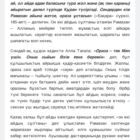
ай, ол айда адам баласына тура жол және (ақ пен қараны)
айыратын дәлел түрінде Құран түсірілді. Сендерден кім
Рамазан айына жетсе, ораза ұстасын»
(«Бақара» сүресі,
185-аят) – делінген. Он екі айдың сұлтаны атанған Рамазан
– Алланың мейірімі төгіліп, жұмақтың есігі айқара
ашылатын, сауаптар еселеніп жазылатын, шарапаты мен
шапағаты мол кезең.
Сондай-ақ, құдси хадисте Алла Тағала:
«Ораза – тек Мен
үшін. Оның сыйын Өзім ғана беремін»
деп, бұл
құлшылықтың айрықша қадір-қасиетін білдірген. Жалпы,
ораза сөзі араб тілінде «саум» деп аталады. Оның тілдік
мағынасы – тыйылу, шектеу. Ал шариғаттағы ұғымы – таң
атқаннан күн батқанға дейін ниет етіп, ішіп-жеуден және
оразаны бұзатын барлық амалдардан аулақ болу. Әрбір
түні берекеге толы саналатын бұл айдың әсіресе, соңғы
он түнін Қадір түні деген үмітпен құлшылықта өткізу –
сексен үш жылдық сауапқа тең игілікке жетелейді.
Қазақ халқы бұл айды ежелден ерекше қастерлеп, «он екі
айдың сұлтаны» деп ұлықтаған. Рамазан келгенде
жарапазан жырлары айтылып, елге қуанышпен сүйінші
хабар жеткізілген. Ауызашар дастарқанында рухани әңгіме