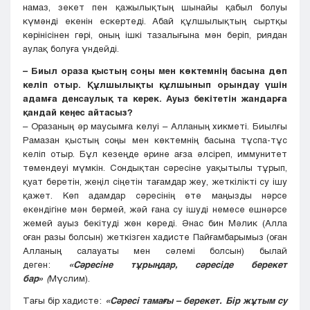
намаз, зекет пен қажылықтың шынайы қабыл болуы
күмәнді екенін ескертеді. Абай құлшылықтың сыртқы
көрінісінен гөрі, оның ішкі тазалығына мән беріп, риядан
аулақ болуға үндейді.
– Биыл ораза қыстың соңы мен көктемнің басына дөп
келіп отыр. Құлшылықты құлшынып орындау үшін
адамға денсаулық та керек. Ауыз бекітетін жандарға
қандай кеңес айтасыз?
– Оразаның әр маусымға келуі – Алланың хикметі. Биылғы
Рамазан қыстың соңы мен көктемнің басына тұспа-тұс
келіп отыр. Бұл кезеңде әрине ағза әлсіреп, иммунитет
төмендеуі мүмкін. Сондықтан сәресіне уақытылы тұрып,
қуат беретін, жеңіл сіңетін тағамдар жеу, жеткілікті су ішу
қажет. Көп адамдар сәресінің өте маңызды нәрсе
екендігіне мән бермей, жәй ғана су ішуді немесе ешнәрсе
жемей ауыз бекітуді жөн көреді. Әнас бин Мәлик (Алла
оған разы болсын) жеткізген хадисте Пайғамбарымыз (оған
Алланың салауаты мен сәлемі болсын) былай
деген:
«Сәресіне тұрыңдар, сәресіде берекет
бар»
(
Мүслим).
Тағы бір хадисте:
«Сәресі тамағы – берекет. Бір жұтым су