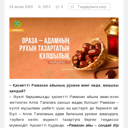
Кызылорда
24 ақпан 2026
2612
0
Таңдаулыға қосу
Павлодар
Петропавловск
Семей
Талдыкорган
Тараз
Туркестан
Уральск
Усть-Каменогорск
Шымкент
– Қасиетті Рамазан айының рухани мәні неде, маңызы
қандай?
– Әуелі баршамызды қасиетті Рамазан айына аман-есен
жеткізген Алла Тағалаға сансыз мадақ болсын! Рамазан –
күллі мұсылман үмбеті үшін ең қастерлі де берекелі ай.
Бұл – Алла Тағаланың адам баласына рухани жаңғыруға,
тәубеге келіп, жүректі тазартуға берген теңдессіз
мүмкіндігі. Қасиетті Құранда:
«Рамазан айы – сондай бір