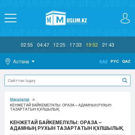
02:55
04:47
12:25
17:33
19:52
21:43
Астана
ҚАЗ
РУС
QAZ
Астана
Алматы
Актау
Актобе
Мақалалар
Атырау
КЕНЖЕТАЙ БАЙКЕМЕЛҰЛЫ: ОРАЗА – АДАМНЫҢ РУХЫН
ТАЗАРТАТЫН ҚҰЛШЫЛЫҚ
Жезказган
Караганда
КЕНЖЕТАЙ БАЙКЕМЕЛҰЛЫ: ОРАЗА –
Кокшетау
АДАМНЫҢ РУХЫН ТАЗАРТАТЫН ҚҰЛШЫЛЫҚ
Костанай