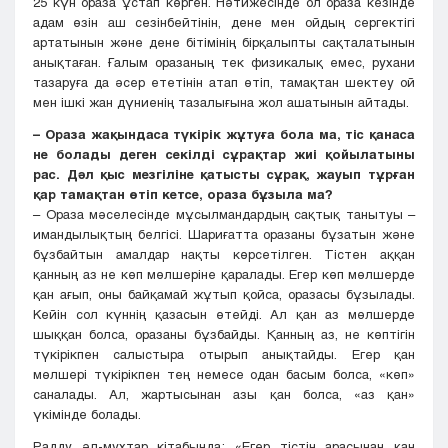
25 күн ораза ұстап көрген. Нәтижесінде ол ораза кезінде
адам өзін аш сезінбейтінін, дене мен ойдың сергектігі
артатынын және дене бітімінің бірқалыпты сақталатынын
анықтаған. Ғалым оразаның тек физикалық емес, рухани
тазаруға да әсер ететінін атап өтіп, тамақтан шектеу ой
мен ішкі жан дүниенің тазалығына жол ашатынын айтады.
– Ораза жақындаса түкірік жұтуға бола ма, тіс қанаса
не болады деген секілді сұрақтар жиі қойылатыны
рас. Дәл қыс мезгіліне қатысты сұрақ, жауып тұрған
қар тамақтан өтіп кетсе, ораза бұзыла ма?
– Ораза мәселесінде мұсылмандардың сақтық танытуы –
имандылықтың белгісі. Шариғатта оразаны бұзатын және
бұзбайтын амалдар нақты көрсетілген. Тістен аққан
қанның аз не көп мөлшеріне қаралады. Егер көп мөлшерде
қан ағып, оны байқамай жұтып қойса, оразасы бұзылады.
Кейін сол күннің қазасын өтейді. Ал қан аз мөлшерде
шыққан болса, оразаны бұзбайды. Қанның аз, не көптігін
түкірікпен салыстыра отырып анықтайды. Егер қан
мөлшері түкірікпен тең немесе одан басым болса, «көп»
саналады. Ал, жартысынан азы қан болса, «аз қан»
үкімінде болады.
Радду әл-мухтар кітабында: «Егер тістің арасынан қан