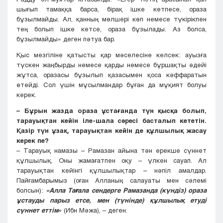
шығып тамаққа барса, бірақ ішке кетпесе, ораза
бұзылмайды. Ал, қанның мөлшері көп немесе түкірікпен
тең болып ішке кетсе, ораза бұзылады. Аз болса,
бұзылмайды» деген пәтуа бар.
Қыс мезгіліне қатысты қар мәселесіне келсек: ауызға
түскен жаңбырды немесе қарды немесе бұршақты әдейі
жұтса, оразасы бұзылып қазасымен қоса кәффаратын
өтейді. Сол үшін мұсылмандар бұған да мұқият болуы
керек.
– Бұрын жазда ораза ұстағанда түн қысқа болып,
тарауықтан кейін іле-шала сәресі басталып кететін.
Қазір түн ұзақ, тарауықтан кейін де құлшылық жасау
керек пе?
– Тарауық намазы – Рамазан айына тән ерекше сүннет
құлшылық. Оны жамағатпен оқу – үлкен сауап. Ал
тарауықтан кейінгі құлшылықтар – нәпіл амалдар.
Пайғамбарымыз (оған Алланың салауаты мен сәлемі
болсын):
«Алла Тағала сендерге Рамазанда (күндіз) ораза
ұстауды парыз етсе, мен (түнінде) құлшылық етуді
сүннет еттім»
(Ибн Мәжа), – деген.