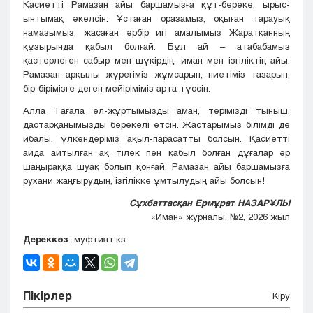
Қасиетті Рамазан айы баршамызға құт-береке, ырыс-
ынтымақ әкелсін. Ұстаған оразамыз, оқыған тарауық
намазымыз, жасаған әрбір игі амалымыз Жаратқанның
құзырында қабыл болғай. Бұл ай – атабабамыз
қастерлеген сабыр мен шүкірдің, иман мен ізгіліктің айы.
Рамазан арқылы жүрегіміз жұмсарып, ниетіміз тазарып,
бір-бірімізге деген мейіріміміз арта түссін.
Алла Тағала ел-жұртымызды аман, төрімізді тыныш,
дастарқанымызды берекелі етсін. Жастарымыз білімді де
ибалы, үлкендеріміз ақыл-парасатты болсын. Қасиетті
айда айтылған ақ тілек пен қабыл болған дұғалар әр
шаңыраққа шуақ болып қонғай. Рамазан айы баршамызға
рухани жаңғырудың, ізгілікке ұмтылудың айы болсын!
Сұхбаттасқан Ермұрат НАЗАРҰЛЫ
«Иман» журналы, №2, 2026 жыл
Дереккөз
: муфтият.кз
Пікірлер
Кіру