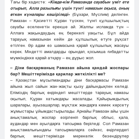
Тағы бір хадисте:
«Кімде-кім Рамазанда сауабын үміт ете
отырып, Алла разылығы үшін түнгі намазын оқыса, оның
өткен күнәлары кешіріледі»
(Бұхари, Мүслим) делінген.
Рамазан – Қасиетті Құран түскен, түнгі құлшылықтың
сауабы еселенетін ерекше ай. Жалпы исламда түн –
Аллаға жақындаудың ең берекелі уақыты. Бұл айда
тарауық намазынан кейін де құлшылық етуге рұқсат
етілген. Әр адам өз шамасына қарай құлшылық жасауы
керек. Міндетті амалдарды орындап, қосымша ғибадатты
мүмкіндікке қарай атқару – ең дұрыс жол.
– Діни басқарманың Рамазан айына қандай жоспары
бар? Мешіттерімізде қарилар жеткілікті ме?
– Қазақстан мұсылмандары діни басқармасы Рамазан
айына жыл сайын жан-жақты қызу дайындықпен келеді.
Еліміздің барлық өңіріндегі мешіттерде тарауық намазы
оқылып, Құран хатымдары жасалады. Қайырымдылық
шаралары, ауызашарлар, мұқтаж жандарға көмек көрсету
жұмыстары ұйымдастырылады. Арнайы Рамазан айы үшін
анықтамалық жоспар әзірленіп барлық облыс, қала,
аудандар мен ауылдарға тапсырма беріледі. Сол Рамазан
анықтамалығындағы тапсырмаларға сәйкес, өңірлердегі
барлық мешіттерімізде мерекелік безендірулер