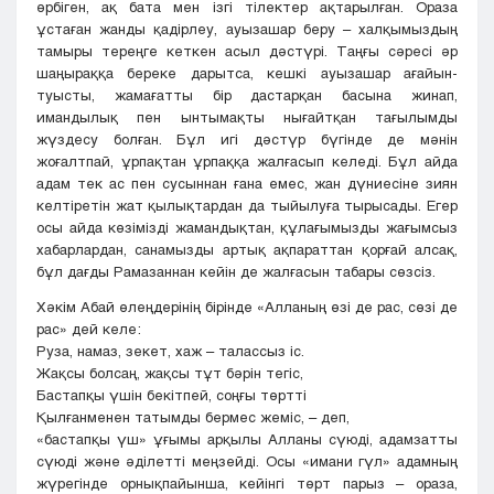
өрбіген, ақ бата мен ізгі тілектер ақтарылған. Ораза
ұстаған жанды қадірлеу, ауызашар беру – халқымыздың
тамыры тереңге кеткен асыл дәстүрі. Таңғы сәресі әр
шаңыраққа береке дарытса, кешкі ауызашар ағайын-
туысты, жамағатты бір дастарқан басына жинап,
имандылық пен ынтымақты нығайтқан тағылымды
жүздесу болған. Бұл игі дәстүр бүгінде де мәнін
жоғалтпай, ұрпақтан ұрпаққа жалғасып келеді. Бұл айда
адам тек ас пен сусыннан ғана емес, жан дүниесіне зиян
келтіретін жат қылықтардан да тыйылуға тырысады. Егер
осы айда көзімізді жамандықтан, құлағымызды жағымсыз
хабарлардан, санамызды артық ақпараттан қорғай алсақ,
бұл дағды Рамазаннан кейін де жалғасын табары сөзсіз.
Хәкім Абай өлеңдерінің бірінде «Алланың өзі де рас, сөзі де
рас» дей келе:
Руза, намаз, зекет, хаж – талассыз іс.
Жақсы болсаң, жақсы тұт бәрін тегіс,
Бастапқы үшін бекітпей, соңғы төртті
Қылғанменен татымды бермес жеміс, – деп,
«бастапқы үш» ұғымы арқылы Алланы сүюді, адамзатты
сүюді және әділетті меңзейді. Осы «имани гүл» адамның
жүрегінде орнықпайынша, кейінгі төрт парыз – ораза,