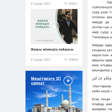
Адам балас
27 қазан 2021
40331
сүйіспеншіл
сүру үшін т
ізгілікен ж
өмірде де 
(Аллаһтың 
өмір сүруі
Тағаланың а
Өмірде ада
Жақсы мінездің пайдасы
пенденің қ
көрсеткен ж
27 қазан 2021
20826
арқылы адам
ғана атқар
қиындыққа ұ
وَيَعْفُو عَنْ كَثِيرٍ
Мешітімізге 3D
саяхат
«Бастарыңа 
көбін кешіп 
Егер пенде 
Алайда, мей
мейірімін т