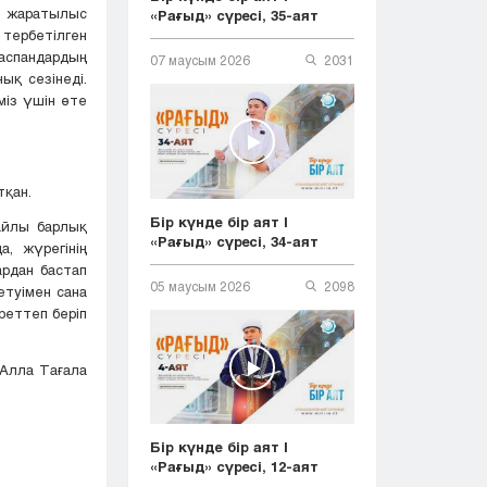
ы жаратылыс
«Рағыд» сүресі, 35-аят
 тербетілген
аспандардың
07 маусым 2026
2031
ық сезінеді.
іміз үшін өте
тқан.
Бір күнде бір аят |
айлы барлық
«Рағыд» сүресі, 34-аят
, жүрегінің
ардан бастап
05 маусым 2026
2098
етуімен сана
реттеп беріп
 Алла Тағала
Бір күнде бір аят |
«Рағыд» сүресі, 12-аят