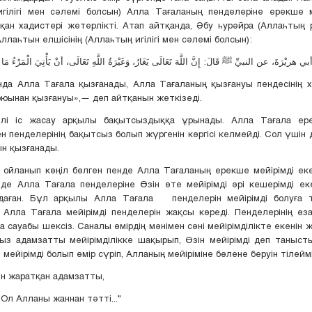
гілігі мен сәлемі болсын) Алла Тағаланың пенделеріне ерекше ме
қан хадистері жетерлікті. Атап айтқанда, Әбу һурәйра (Аллаһты
ллаһтын елшісінің (Аллаһтың игілігі мен сәлемі болсын):
а Алла Тағала қызғанады, Алла Тағаланың қызғануы пендесінің х
қоюынан қызғануы»,— деп айтқанын жеткізеді.
лі іс жасау арқылы бақытсыздыққа ұрынады. Алла Тағала ер
ен пенделерінің бақытсыз болып жүргенін көргісі келмейді. Сол үшін 
н қызғанады.
п көңіл бөлген пенде Алла Тағаланың ерекше мейірімді екені
де Алла Тағала пенделеріне Өзін өте мейірімді әрі кешерімді ек
даған. Бұл арқылы Алла Тағала пенделерін мейірімді болуға т
Алла Тағала мейірімді пенделерін жақсы көреді. Пенделерінің өза
а сауабы шексіз. Саналы өмірдің мәнімен сәні мейірімділікте екенін ж
з адамзатты мейірімділікке шақырып, Өзін мейірімді деп танысты
мейірімді болып өмір сүріп, Алланың мейіріміне бөлене беруін тілеймі
н жаратқан адамзатты,
Ол Алланы жаннан тәтті..."