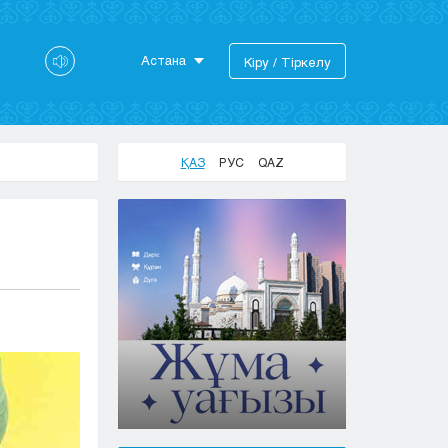
Астана
Кіру / Тіркелу
Астана
Алматы
Актау
ҚАЗ
РУС
QAZ
Актобе
Атырау
Жезказган
Караганда
Кокшетау
Костанай
Кызылорда
Павлодар
Петропавловск
Семей
Талдыкорган