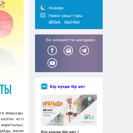
Тараз
Туркестан
Хиджра
Уральск
Намаз уақыттары
айлық
жылдық
Усть-Каменогорск
Шымкент
Біз әлеуметтік желідеміз
Бір күнде бір аят
өте маңызды.
келген есті
 жаратылыс,
дайды жасап
Бір күнде бір аят |