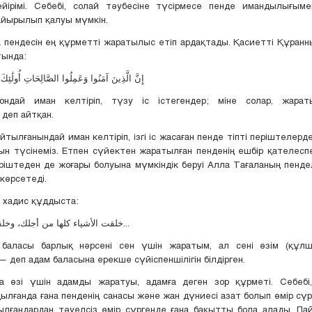
йірімі. Себебі, солай тәубесіне түсірмесе пенде имандылығым
айырылып қалуы мүмкін.
 пендесін ең құрметті жаратылыс етіп ардақтады. Қасиетті Құран
тында:
إِنَّ الَّذِينَ آمَنُوا وَعَمِلُوا الصَّالِحَاتِ أُولَٰئِكَ هُ
сондай иман келтіріп, түзу іс істегендер; міне солар, жарат
 деп айтқан.
йтылғанындай иман келтіріп, ізгі іс жасаған пенде тіпті періштелерд
н түсінеміз. Етпен сүйектен жаратылған пенденің ешбір қателесп
ріштеден де жоғары болуына мүмкіндік беруі Алла Тағаланың пенде
 көрсетеді.
 хадис құддыста:
...خلقت الأشياء كلها من أجلك، وخلقتُك من أجلي...
м баласы барлық нәрсені сен үшін жаратым, ал сені өзім (құл
— деп адам баласына ерекше сүйіспеншілігін білдірген.
а өзі үшін адамды жаратуы, адамға деген зор құрметі. Себебі,
лғанда ғана пенденің санасы және жан дүниесі азат болып өмір сүр
ылғандардан тәуелсіз өмір сүргенде ғана бақытты бола алады. Па