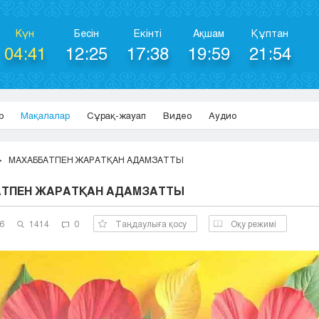
Күн
Бесін
Екінті
Ақшам
Құптан
04:41
12:25
17:38
19:59
21:54
р
Мақалалар
Сұрақ-жауап
Видео
Аудио
МАХАББАТПЕН ЖАРАТҚАН АДАМЗАТТЫ
ТПЕН ЖАРАТҚАН АДАМЗАТТЫ
6
1414
0
Таңдаулыға қосу
Оқу режимі