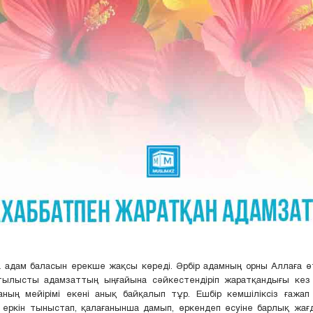
 адам баласын ерекше жақсы көреді. Әрбір адамның орны Аллаға 
тылысты адамзаттың ыңғайына сәйкестендіріп жаратқандығы кез 
аның мейірімі екені анық байқалып тұр. Ешбір кемшіліксіз ғажап
 еркін тыныстап, қалағанынша дамып, өркендеп өсуіне барлық жағ