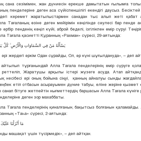
ың сана сезімімен, жан дүниесін ерекше дамытатын ғылымға тол
ның пенделеріне деген аса сүйіспеншілігі екендігі даусыз. Бесіктей
егі керемет жаратылыстармен санадан тыс алып жеті қабат 
ла Тағаланың өзіне деген мейірімін көңілінде сәулесі бар пенде ан
рбір пенденің көңіл күйі, аброй беделі, ізгілікпен өмір сүруі Тәңір
ла Тағала қасиетті Құранның «Рахман» сүресі, 29-аятында:
يَسْأَلُهُ مَنْ فِي السَّمَاوَاتِ وَالْأَرْضِ ۚ كُلَّ ي
 әрі жердегі әркім Одан сұрайды, Ол, әр күні шұғылдануда», – деп ай
 айтылып тұрғанындай Алла Тағала пенделерінің өмір сүруге қол
 реттеліп, Жаратушы арқылы істері жүзеге асуда. Атап айтқанда
ық несібесі әрі оның бойына сіңуі, қанның айналуы сынды жағдайл
 еңбек етіп отбасын асырауымен дүние табуы, еліне жеріне қызмет 
ы санап бітуге жетпейтін нығметтердің баршасын Алла Тағала күніге 
нделеріне деген зор махаббаты.
лла Тағала пенделерінің қиналғанын, бақытсыз болғанын қаламайды.
ранның «Таһа» сүресі, 2-аятында:
مَا أَنْزَلْنَا عَلَيْكَ الْقُرْآنَ لِتَشْقَىٰ
нды машақат үшін түсірмедік», – деп айтқан.