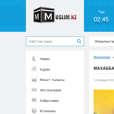
Таң
02:45
Жаңалықта
Мақалалар
Намаз
МАХАББА
Құран
Мешіт тынысы
14 мамыр 202
Фотогалерея
Ғибратнама
Кітапхана