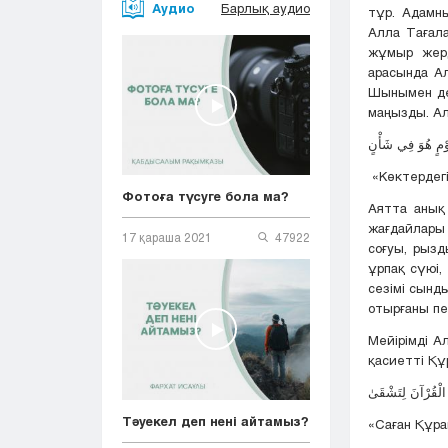
Аудио
Барлық аудио
тұр. Адамн
Алла Тағала
жұмыр жерд
арасында Ал
Шынымен де ә
маңызды. Ал
َوْمٍ هُوَ فِي شَأْنٍ
«Көктердегі
Фотоға түсуге бола ма?
Аятта анық
жағдайлары
17 қараша 2021
47922
соғуы, рызд
ұрпақ сүюі,
сезімі сынд
отырғаны пе
Мейірімді А
қасиетті Құ
Тәуекел деп нені айтамыз?
«Саған Құра