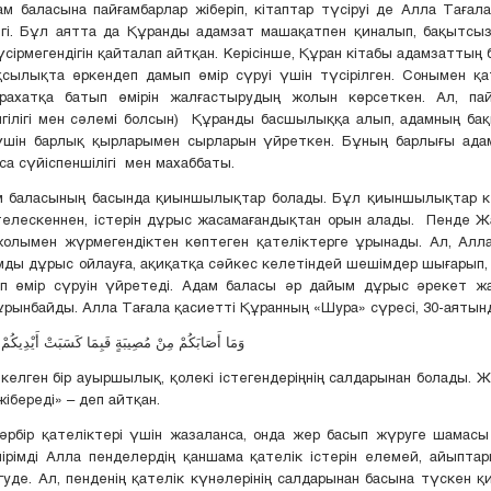
ына пайғамбарлар жіберіп, кітаптар түсіруі де Алла Тағал
ігі. Бұл аятта да Құранды адамзат машақатпен қиналып, бақытсы
үсірмегендігін қайталап айтқан. Керісінше, Құран кітабы адамзаттың
ақсылықта өркендеп дамып өмір сүруі үшін түсірілген. Сонымен қат
рахатқа батып өмірін жалғастырудың жолын көрсеткен. Ал, па
игілігі мен сәлемі болсын) Құранды басшылыққа алып, адамның ба
 үшін барлық қырларымен сырларын үйреткен. Бұның барлығы ада
са сүйіспеншілігі мен махаббаты.
м баласының басында қиыншылықтар болады. Бұл қиыншылықтар к
ателескеннен, істерін дұрыс жасамағандықтан орын алады. Пенде 
олымен жүрмегендіктен көптеген қателіктерге ұрынады. Ал, Алла
ды дұрыс ойлауға, ақиқатқа сәйкес келетіндей шешімдер шығарып, 
ып өмір сүруін үйретеді. Адам баласы әр дайым дұрыс әрекет ж
рынбайды. Алла Тағала қасиетті Құранның «Шура» сүресі, 30-аятын
وَمَا أَصَابَكُمْ مِنْ مُصِيبَةٍ فَبِمَا كَسَبَتْ أَيْدِيكُمْ 
келген бір ауыршылық, қолекі істегендеріңнің салдарынан болады. 
жібереді» – деп айтқан.
әрбір қателіктері үшін жазаланса, онда жер басып жүруге шамасы
ірімді Алла пенделердің қаншама қателік істерін елемей, айыпт
өгуде. Ал, пенденің қателік күнәлерінің салдарынан басына түскен