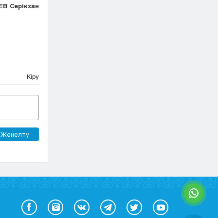
В Серікхан
Кіру
Жөнелту