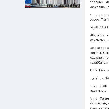
Алланың ме
қасиетінен 
Алла Тағала
сүресі, 7-ая
مْ خَيْرُ الْبَرِيَّةِ
«Күдіксіз 
жақсысы», –
Осы аятта а
болатындығы
жаралған пе
махаббатын
Алла Тағала
«...Уа ада
жаратым...»,
Алла Тағал
құлшылық қы
адам жарат