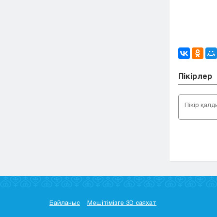
Пікірлер
Байланыс
Мешітімізге 3D саяхат