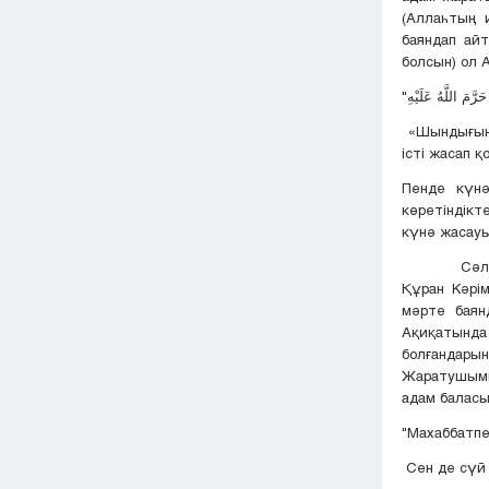
(Аллаһтың и
баяндап айт
болсын) ол А
«Шындығынд
істі жасап 
Пенде күнә
көретіндікт
күнә жасауы
Сәл ойланы
Құран Кәрім
мәрте баян
Ақиқатында 
болғандарын
Жаратушымы
адам баласы 
"Махаббатпе
Сен де сүй 