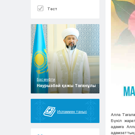
Тест
Бас муфти
Наурызбай қажы Тағанұлы
Исламмен таныс
Алла Тағала
Бүкіл жара
адамға Алл
адамзаттың