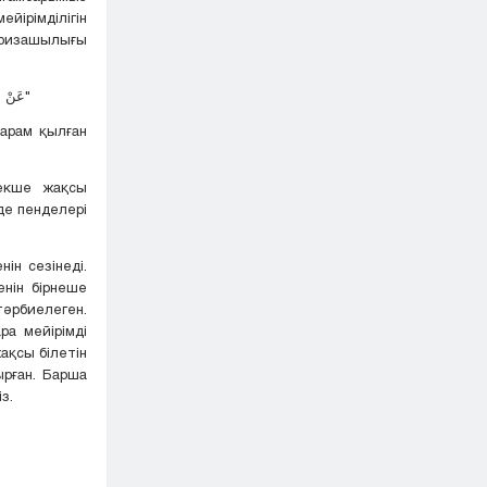
йірімділігін
ң ризашылығы
"عَنْ أبي هريْرَةَ، عن النبيِّ ﷺ قَالَ: إِنَّ اللَّهَ تَعَالَى يَغَارُ، وَغَيْرَةُ اللَّهِ تَعَالَى، أنْ يَأْتِيَ الْمَرْءُ مَا حَرَّمَ اللَّهُ عَلَيْهِ"
арам қылған
екше жақсы
де пенделері
н сезінеді.
енін бірнеше
әрбиелеген.
ра мейірімді
ақсы білетін
рған. Барша
з.