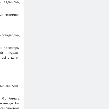
ен адамилық
ның «Бәйинә»
ылғандардың
ен де жоғары
ейтін нұрдан
леріне деген
шылық) үшін
 бір Аллаға
е алады. Ал,
йғамбарымыз