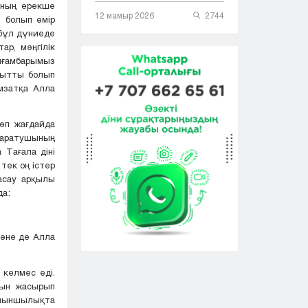
аның ерекше
12 мамыр 2026
2744
з болып өмір
 бұл дүниеде
ар, мәңгілік
йғамбарымыз
қытты болып
мзатқа Алла
өп жағдайда
Жаратушының
 Тағала діні
тек оң істер
асау арқылы
да:
Және де Алла
 келмес еді.
арын жасырып
 қиыншылықта