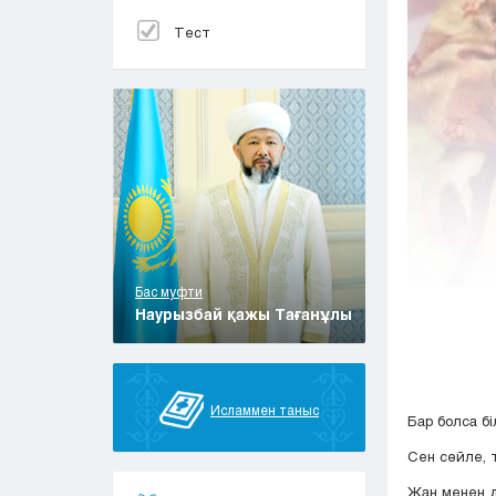
Тест
Бас муфти
Наурызбай қажы Тағанұлы
Исламмен таныс
Бар болса бі
Сен сөйле, 
Жан менен д