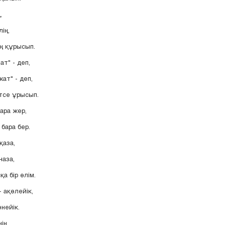
,
ің,
ің құрысып.
ат" - деп,
ат" - деп,
тсе ұрысып.
ара жер,
 бара бер.
қаза,
аза,
а бір өлім.
 ақөлейік,
өнейік.
ің,