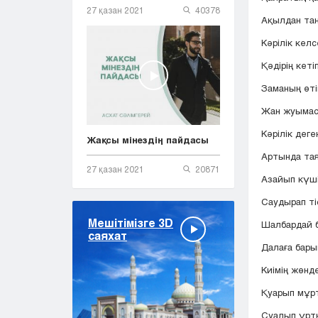
27 қазан 2021
40378
Ақылдан та
Кәрілік келс
Қәдірің кетіп
Заманың өті
Жан жуымас
Кәрілік дег
Жақсы мінездің пайдасы
Артында таяу 
27 қазан 2021
20871
Азайып күші
Саудырап тіс
Мешітімізге 3D
Шалбардай б
саяхат
Далаға бары
Киімің жөнд
Қуарып мұр
Суалып ұрт