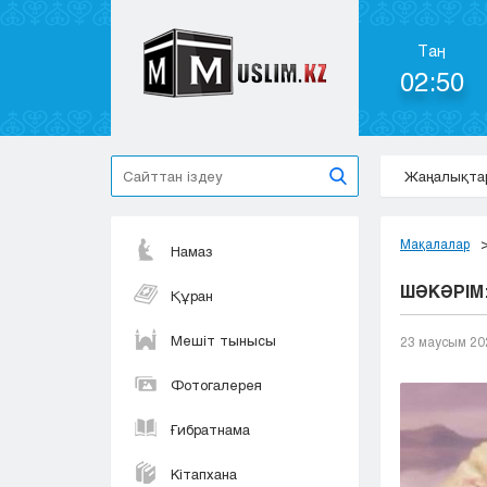
Таң
02:50
Жаңалықта
Мақалалар
Намаз
ШӘКӘРІМ:
Құран
Мешіт тынысы
23 маусым 20
Фотогалерея
Ғибратнама
Кітапхана