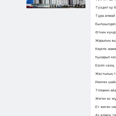
Түздегі қу 
Тұра алмай
Былшылдап,
Өткен күнді
Жарығың өші
Кәрілік жама
Қызарып көз
Езіліп сөзің,
Жастығың тү
Иекпен шайн
Тіліңмен айд
Жеген ас жұ
Ет жеген са
Аз өлімге т