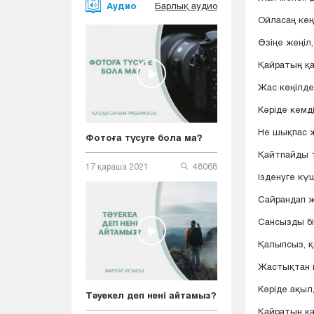
Аудио
Барлық аудио
Ойласаң көң
Өзіңе жеңіл,
Қайратың қа
Жас көңілде
Кәріде кемді
Не шықпас ж
Фотоға түсуге бола ма?
Қайтпайды т
17 қараша 2021
48068
Ізденуге күш
Сайрандап ж
Сансызды бі
Қалыпсыз, қы
Жастықтан қ
Кәріде ақыл
Тәуекел деп нені айтамыз?
Қайратың қа