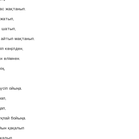
бас жақтанып.
 жатып,
 шатып,
 айтып мақтанып.
п көңілден,
н өлімнен.
ің,
сіп ойыңа.
ап,
ап,
қпай бойыңа.
йын қақалып
ақалып.