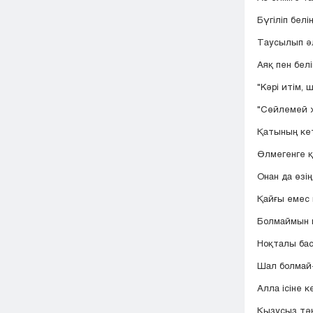
Бүгіліп белің
Таусылып әл
Аяқ пен бел
"Кәрі итім, ш
"Сөйлемей ж
Қатының ке
Өлмегенге қ
Онан да өзің
Қайғы емес 
Болмаймын н
Ноқталы басқ
Шал болмай-
Алла ісіне к
Қызусыз тән