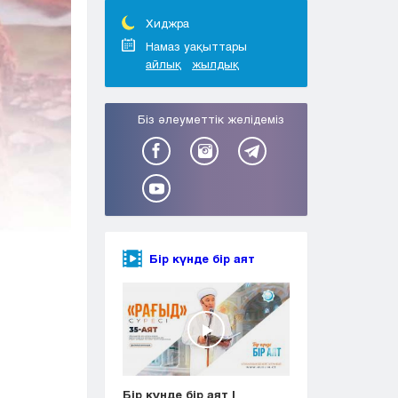
Тараз
Туркестан
Хиджра
Уральск
Намаз уақыттары
айлық
жылдық
Усть-Каменогорск
Шымкент
Біз әлеуметтік желідеміз
Бір күнде бір аят
Бір күнде бір аят |