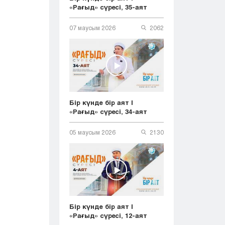
«Рағыд» сүресі, 35-аят
07 маусым 2026
2062
Бір күнде бір аят |
«Рағыд» сүресі, 34-аят
05 маусым 2026
2130
Бір күнде бір аят |
«Рағыд» сүресі, 12-аят