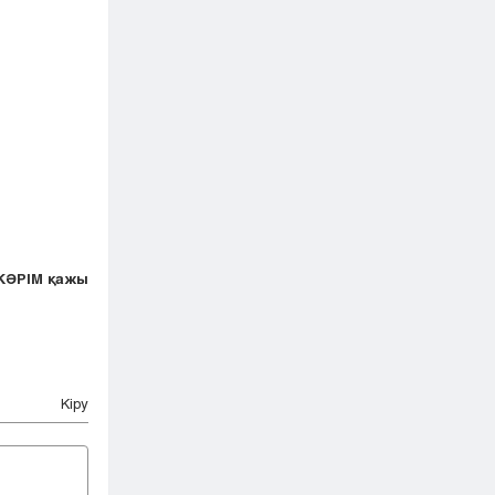
КӘРІМ қажы
Кіру