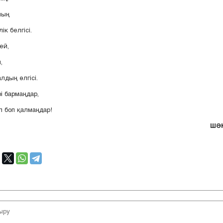
ның
ік белгісі.
ей,
,
лдың өлгісі.
і бармаңдар,
 боп қалмаңдар!
ШӘ