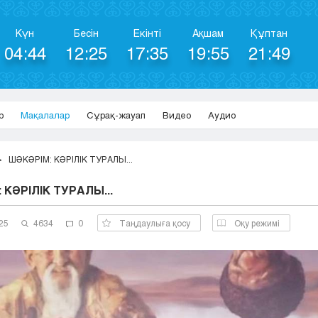
Күн
Бесін
Екінті
Ақшам
Құптан
04:44
12:25
17:35
19:55
21:49
р
Мақалалар
Сұрақ-жауап
Видео
Аудио
ШӘКӘРІМ: КӘРІЛІК ТУРАЛЫ...
 КӘРІЛІК ТУРАЛЫ...
25
4634
0
Таңдаулыға қосу
Оқу режимі