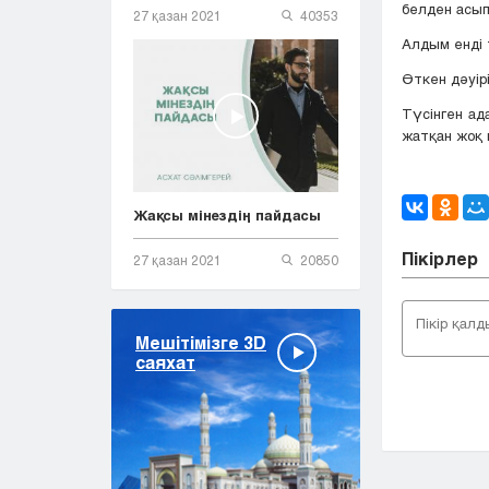
белден асып
27 қазан 2021
40353
Алдым енді 
Өткен дәуірі
Түсінген ад
жатқан жоқ 
Жақсы мінездің пайдасы
Пікірлер
27 қазан 2021
20850
Мешітімізге 3D
саяхат