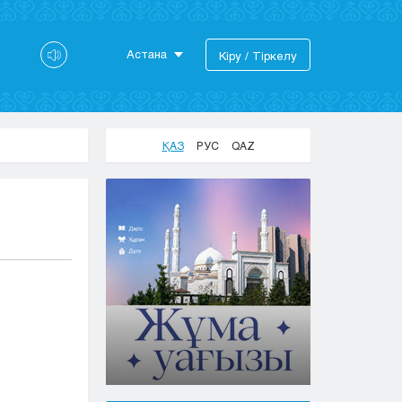
Астана
Кіру / Тіркелу
Астана
Алматы
Актау
ҚАЗ
РУС
QAZ
Актобе
Атырау
Жезказган
Караганда
Кокшетау
Костанай
Кызылорда
Павлодар
Петропавловск
Семей
Талдыкорган