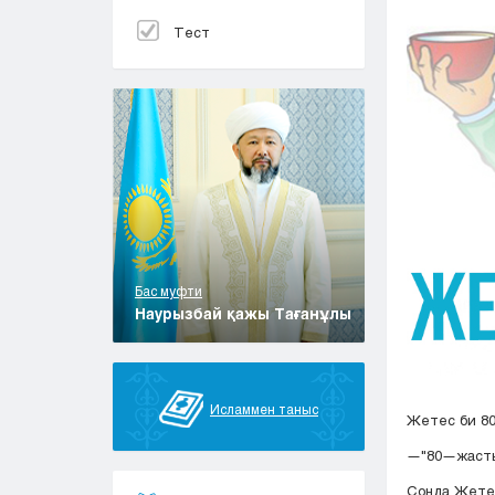
Тест
Бас муфти
Наурызбай қажы Тағанұлы
Исламмен таныс
Жетес би 80
—"80—жасты 
Сонда Жетес