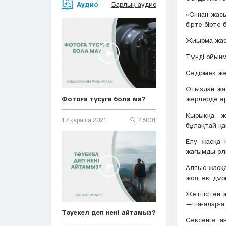
Аудио
Барлық аудио
«Оннан жасы
бірте бірте
Жиырма жас
Түнді ойынм
Сәдірмек ж
Отыздан жас
жерлерде ө
Фотоға түсуге бола ма?
Қырыққа ж
17 қараша 2021
48001
бұлақтай қа
Елу жасқа 
жағымды өлш
Алпыс жасқа
жол, екі дү
Жетпістен ж
—шағаларға 
Тәуекел деп нені айтамыз?
Сексенге а