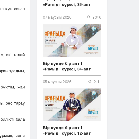
«Рағыд» сүресі, 35-аят
іп күн санап
07 маусым 2026
2046
м, екі талай
Бір күнде бір аят |
«Рағыд» сүресі, 34-аят
рқылдадым,
05 маусым 2026
2111
бүктім, жан
ы, бес тарау
билікті бала
Бір күнде бір аят |
«Рағыд» сүресі, 12-аят
рмын, сегіз