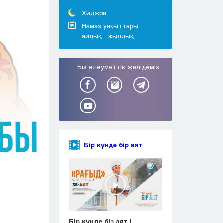
Тараз
Туркестан
Хиджра
Уральск
Намаз уақыттары
айлық
жылдық
Усть-Каменогорск
Шымкент
Біз әлеуметтік желідеміз
Бір күнде бір аят
Бір күнде бір аят |