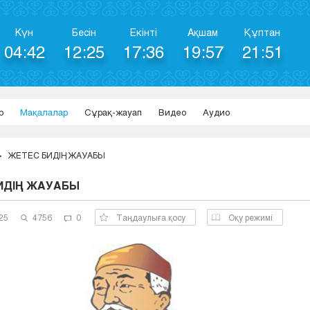
Күн
Бесін
Екінті
Ақшам
Құптан
04:42
12:25
17:36
19:57
21:51
р
Мақалалар
Сұрақ-жауап
Видео
Аудио
ЖЕТЕС БИДІҢ ЖАУАБЫ
ИДІҢ ЖАУАБЫ
25
4756
0
Таңдаулыға қосу
Оқу режимі