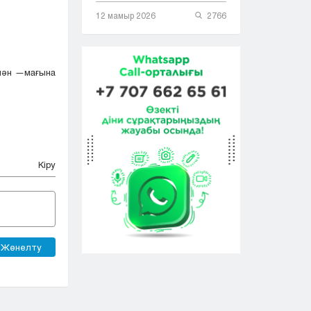
12 мамыр 2026
2766
 мән —мағына
Кіру
Жөнелту