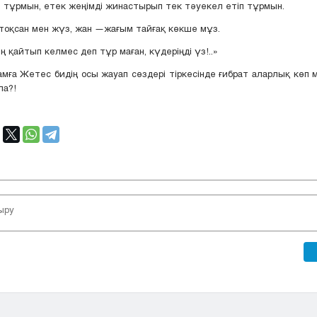
 тұрмын, етек жеңімді жинастырып тек тәуекел етіп тұрмын.
тоқсан мен жүз, жан —жағым тайғақ көкше мұз.
ң қайтып келмес деп тұр маған, күдеріңді үз!..»
амға Жетес бидің осы жауап сөздері тіркесінде ғибрат аларлық көп
па?!