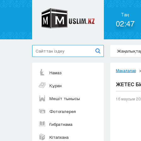
Таң
02:47
Жаңалықта
Мақалалар
Намаз
ЖЕТЕС Б
Құран
Мешіт тынысы
16 маусым 20
Фотогалерея
Ғибратнама
Кітапхана