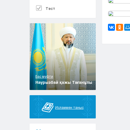
Тест
Бас муфти
Наурызбай қажы Тағанұлы
Исламмен таныс