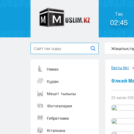
Таң
02:45
Жаңалықта
Басты бет
Намаз
Әлкей Ма
Құран
Мешіт тынысы
23 ақпан 202
Фотогалерея
Ғибратнама
Кітапхана