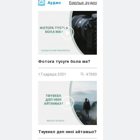
Аудио
Барлық аудио
Фотоға түсуге бола ма?
17 қараша 2021
47983
Тәуекел деп нені айтамыз?