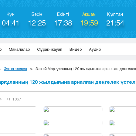
Күн
Бесін
Екінті
Ақшам
Құптан
04:41
12:25
17:38
19:59
21:54
р
Мақалалар
Сұрақ-жауап
Видео
Аудио
Фотогалерея
Әлкей Марғұланның 120 жылдығына арналған дөңгелек
рғұланның 120 жылдығына арналған дөңгелек үстел 
4
1067