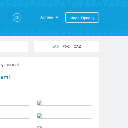
Астана
Кіру / Тіркелу
Астана
Алматы
Актау
ҚАЗ
РУС
QAZ
Актобе
Атырау
 үстел өтті
Жезказган
Караганда
өтті
Кокшетау
Костанай
Кызылорда
Павлодар
Петропавловск
Семей
Талдыкорган