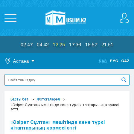
02:47
04:42
12:25
17:36
19:57
21:51
Астана
ҚАЗ
РУС
QAZ
Астана
Алматы
Актау
Актобе
Басты бет
Фотогалерея
Атырау
«Әзірет Сұлтан» мешітінде көне түркі кітаптарының көрмесі
өтті
Жезказган
Караганда
«Әзірет Сұлтан» мешітінде көне түркі
Кокшетау
кітаптарының көрмесі өтті
Костанай