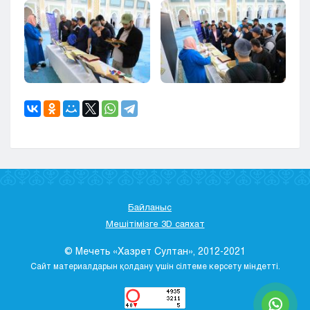
Байланыс
Мешітімізге 3D саяхат
© Мечеть «Хазрет Султан», 2012-2021
Сайт материалдарын қолдану үшін сілтеме көрсету міндетті.