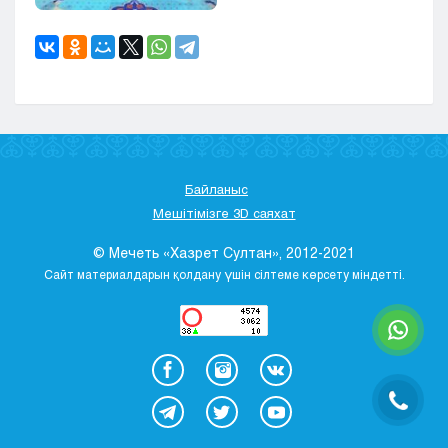
Байланыс
Мешітімізге 3D саяхат
© Мечеть «Хазрет Султан», 2012-2021
Сайт материалдарын қолдану үшін сілтеме көрсету міндетті.