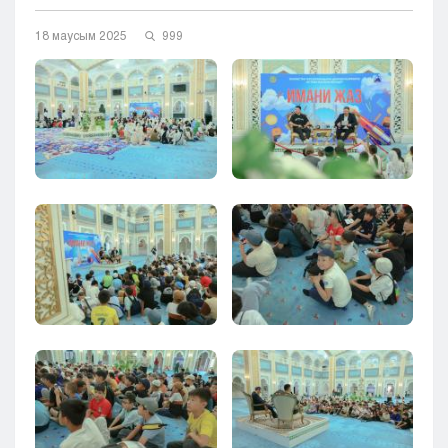
Кызылорда
18 маусым 2025
999
Павлодар
Петропавловск
Семей
Талдыкорган
Тараз
Туркестан
Уральск
Усть-Каменогорск
Шымкент