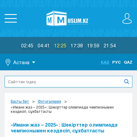
02:45
04:41
12:25
17:38
19:59
21:54
Астана
ҚАЗ
РУС
QAZ
Астана
Алматы
Актау
Актобе
Басты бет
Фотогалерея
Атырау
«Имани жаз – 2025»: Шәкірттер олимпиада чемпионымен
кездесіп, сұхбаттасты
Жезказган
Караганда
«Имани жаз – 2025»: Шәкірттер олимпиада
Кокшетау
чемпионымен кездесіп, сұхбаттасты
Костанай