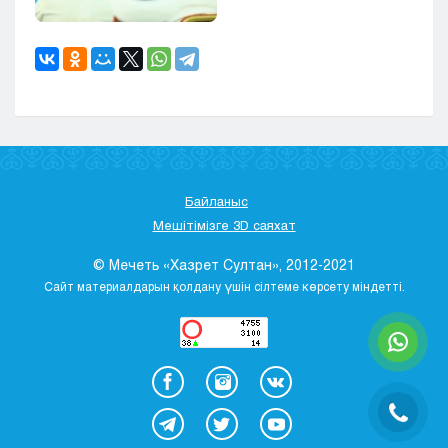
Байланыс
Мешітімізге 3D саяхат
© Мечеть «Хазрет Султан», 2012-2021
Сайт материалдарын қолдану үшін сілтеме көрсету міндетті.