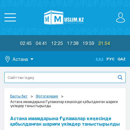
02:45
04:41
12:25
17:38
19:59
21:54
Астана
ҚАЗ
РУС
QAZ
Астана
Алматы
Актау
Актобе
Басты бет
Фотогалерея
Атырау
Астана имамдарына Ғұламалар кеңесінде қабылданған шариғи
үкімдер таныстырылды
Жезказган
Караганда
Астана имамдарына Ғұламалар кеңесінде
Кокшетау
қабылданған шариғи үкімдер таныстырылды
Костанай