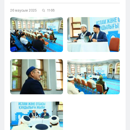
Кызылорда
26 маусым 2025
1168
Павлодар
Петропавловск
Семей
Талдыкорган
Тараз
Туркестан
Уральск
Усть-Каменогорск
Шымкент