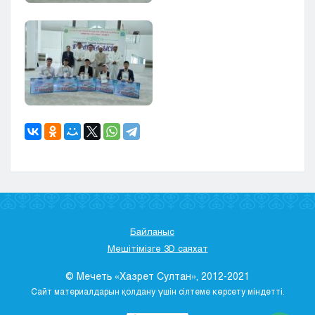
Байланыс
Мешітімізге 3D саяхат
© Мечеть «Хазрет Султан», 2012-2021
Сайт материалдарын қолдану үшін сілтеме көрсету міндетті.