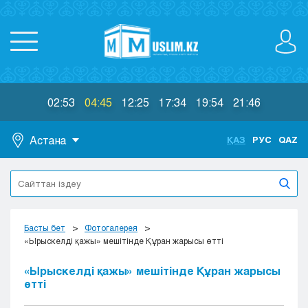
02:53
04:45
12:25
17:34
19:54
21:46
Астана
ҚАЗ
РУС
QAZ
Астана
Алматы
Актау
Актобе
Басты бет
Фотогалерея
Атырау
«Ырыскелді қажы» мешітінде Құран жарысы өтті
Жезказган
«Ырыскелді қажы» мешітінде Құран жарысы
Караганда
өтті
Кокшетау
Костанай