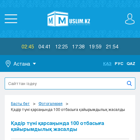
02:45
04:41
12:25
17:38
19:59
21:54
Астана
ҚАЗ
РУС
QAZ
Астана
Алматы
Актау
Актобе
Басты бет
Фотогалерея
Атырау
Қадір түні қарсаңында 100 отбасыға қайырымдылық жасалды
Жезказган
Қадір түні қарсаңында 100 отбасыға
Караганда
қайырымдылық жасалды
Кокшетау
Костанай