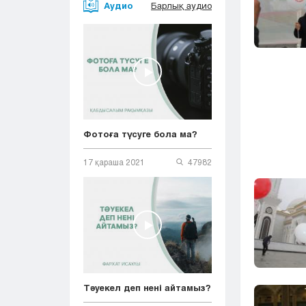
Аудио
Барлық аудио
Фотоға түсуге бола ма?
17 қараша 2021
47982
Тәуекел деп нені айтамыз?