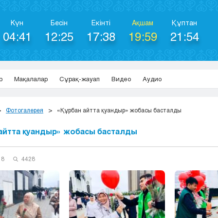
Күн
Бесін
Екінті
Ақшам
Құптан
04:41
12:25
17:38
19:59
21:54
р
Мақалалар
Сұрақ-жауап
Видео
Аудио
Фотогалерея
«Құрбан айтта қуандыр» жобасы басталды
айтта қуандыр» жобасы басталды
18
4428