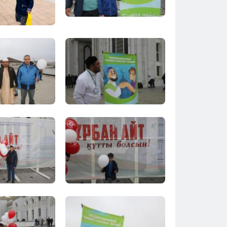
Тараз
Туркестан
Уральск
Усть-Каменогорск
Шымкент