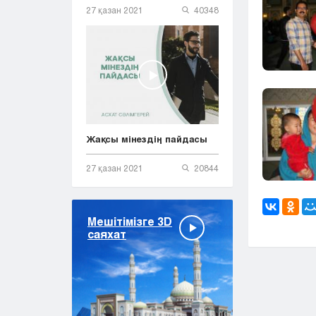
27 қазан 2021
40348
Жақсы мінездің пайдасы
27 қазан 2021
20844
Мешітімізге 3D
саяхат