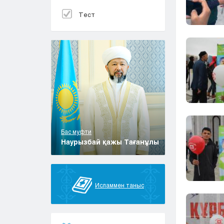
Тест
Бас муфти
Наурызбай қажы Тағанұлы
Исламмен таныс