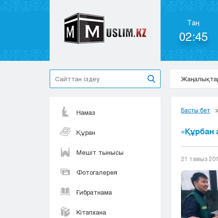
Таң
02:45
Жаңалықта
Басты бет
Намаз
«Құрбан 
Құран
Мешіт тынысы
21 тамыз 20
Фотогалерея
Ғибратнама
Кітапхана