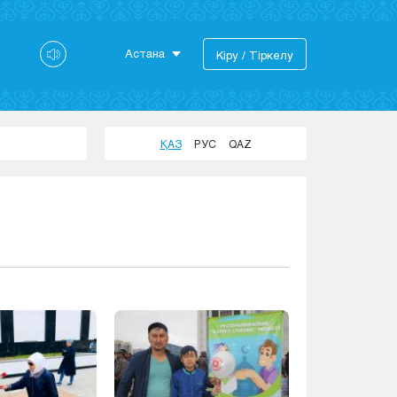
Астана
Кіру / Тіркелу
Астана
Алматы
Актау
ҚАЗ
РУС
QAZ
Актобе
Атырау
Жезказган
Караганда
Кокшетау
Костанай
Кызылорда
Павлодар
Петропавловск
Семей
Талдыкорган