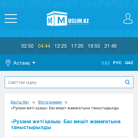
02:50
04:44
12:25
17:35
19:55
21:49
Астана
ҚАЗ
РУС
QAZ
Астана
Алматы
Актау
Актобе
Басты бет
Фотогалерея
Атырау
«Рухани жеті қазық» Бас мешіт жамағатына таныстырылды
Жезказган
«Рухани жеті қазық» Бас мешіт жамағатына
Караганда
таныстырылды
Кокшетау
Костанай