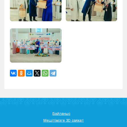
Байланыс
Мешітімізге 3D саяхат