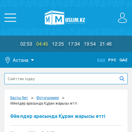
02:53
04:45
12:25
17:34
19:54
21:46
Астана
ҚАЗ
РУС
QAZ
Астана
Алматы
Актау
Актобе
Басты бет
Фотогалерея
Атырау
Әйелдер арасында Құран жарысы өтті
Жезказган
Әйелдер арасында Құран жарысы өтті
Караганда
Кокшетау
Костанай