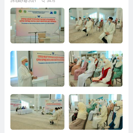
28 қаңтар 2021
3475
Кызылорда
Павлодар
Петропавловск
Семей
Талдыкорган
Тараз
Туркестан
Уральск
Усть-Каменогорск
Шымкент