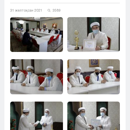
Кызылорда
31 желтоқсан 2021
3589
Павлодар
Петропавловск
Семей
Талдыкорган
Тараз
Туркестан
Уральск
Усть-Каменогорск
Шымкент