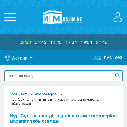
02:53
04:45
12:25
17:34
19:54
21:46
Астана
ҚАЗ
РУС
QAZ
Астана
Алматы
Актау
Актобе
Басты бет
Фотогалерея
Атырау
Нұр-Сұлтан өкілдігінің діни қызметкерлеріне марапат
табысталды
Жезказган
Караганда
Нұр-Сұлтан өкілдігінің діни қызметкерлеріне
Кокшетау
марапат табысталды
Костанай