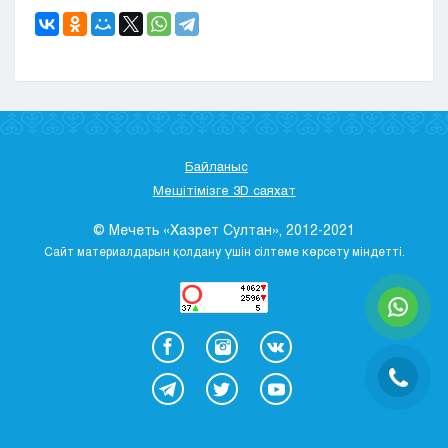
Байланыс
Мешітімізге 3D саяхат
© Мечеть «Хазрет Султан», 2012-2021
Сайт материалдарын қолдану үшін сілтеме көрсету міндетті.