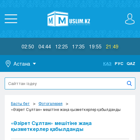
02:50
04:44
12:25
17:35
19:55
21:49
Астана
ҚАЗ
РУС
QAZ
Астана
Алматы
Актау
Актобе
Басты бет
Фотогалерея
Атырау
«Әзірет Сұлтан» мешітіне жаңа қызметкерлер қабылданды
Жезказган
«Әзірет Сұлтан» мешітіне жаңа
Караганда
қызметкерлер қабылданды
Кокшетау
Костанай