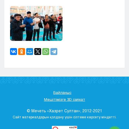
Байланыс
Мешітімізге 3D саяхат
© Мечеть «Хазрет Султан», 2012-2021
Сайт материалдарын қолдану үшін сілтеме көрсету міндетті.