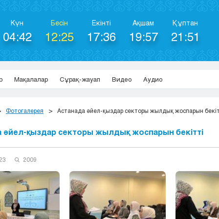
Күн
Бесін
Екінті
Ақшам
Құптан
04:42
12:25
17:36
19:57
21:51
р
Мақалалар
Сұрақ-жауап
Видео
Аудио
Фотогалерея
Астанада әйел-қыздар секторы жылдық жоспарын бекіт
 әйел-қыздар секторы жылдық жоспарын бекітті
23
2009