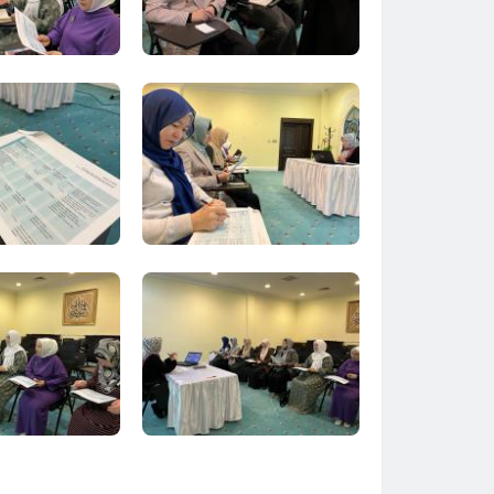
Тараз
Туркестан
Уральск
Усть-Каменогорск
Шымкент