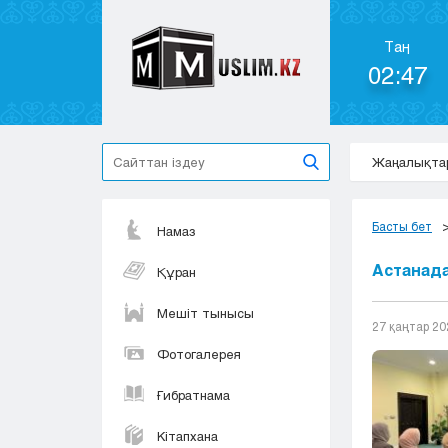
Таң
02:47
Жаңалықта
Басты бет
Намаз
Астанада
Құран
Мешіт тынысы
27 қаңтар 20
Фотогалерея
Ғибратнама
Кітапхана