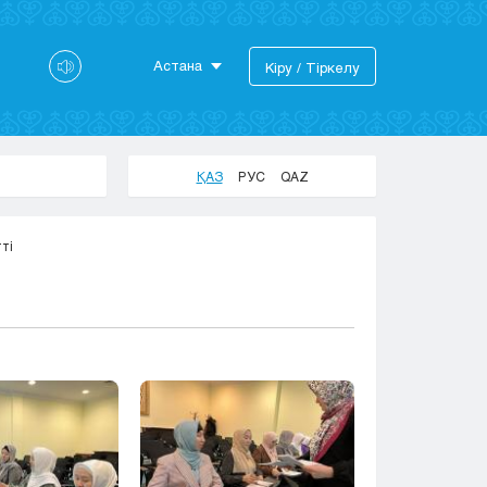
Астана
Кіру / Тіркелу
Астана
Алматы
Актау
ҚАЗ
РУС
QAZ
Актобе
Атырау
ті
Жезказган
Караганда
Кокшетау
Костанай
Кызылорда
Павлодар
Петропавловск
Семей
Талдыкорган