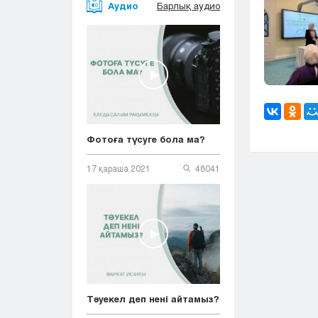
Аудио
Барлық аудио
Фотоға түсуге бола ма?
17 қараша 2021
48041
Тәуекел деп нені айтамыз?