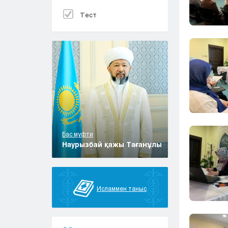
Тест
Бас муфти
Наурызбай қажы Тағанұлы
Исламмен таныс