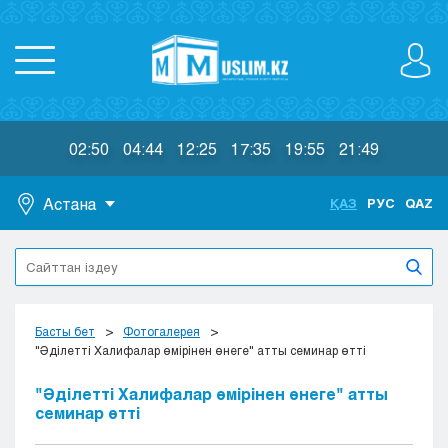
02:50
04:44
12:25
17:35
19:55
21:49
Астана
ҚАЗ
РУС
QAZ
Астана
Алматы
Актау
Актобе
Басты бет
Фотогалерея
Атырау
"Әділетті Халифалар өмірінен өнеге" атты семинар өтті
Жезказган
"Әділетті Халифалар өмірінен өнеге" атты
Караганда
семинар өтті
Кокшетау
Костанай