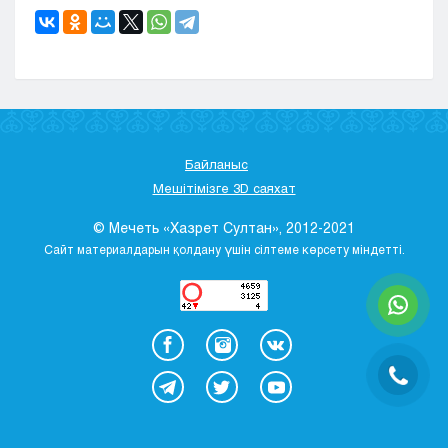
Байланыс
Мешітімізге 3D саяхат
© Мечеть «Хазрет Султан», 2012-2021
Сайт материалдарын қолдану үшін сілтеме көрсету міндетті.