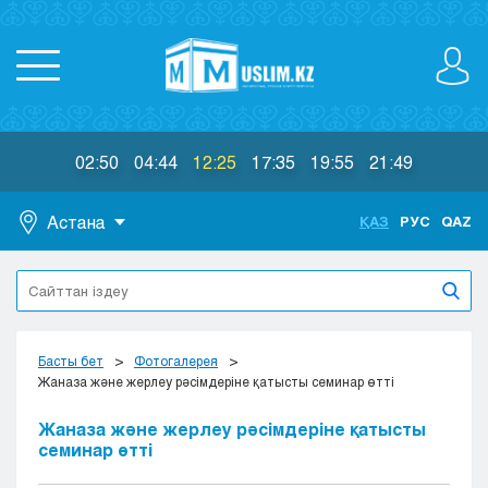
02:50
04:44
12:25
17:35
19:55
21:49
Астана
ҚАЗ
РУС
QAZ
Астана
Алматы
Актау
Актобе
Басты бет
Фотогалерея
Атырау
Жаназа және жерлеу рәсімдеріне қатысты семинар өтті
Жезказган
Жаназа және жерлеу рәсімдеріне қатысты
Караганда
семинар өтті
Кокшетау
Костанай