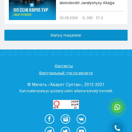
álemderdiń Jaratýshysy Allaǵa
bolsyn. Onyń ıgiligi men sál...
03.08.2026
362
0
Barlyq maqalalar
Контакты
Виртуальный тур по мечети
© Мечеть «Хазрет Султан», 2012-2021
Saıt materıaldaryn qoldaný úshіn sіlteme kórsetý mіndettі.