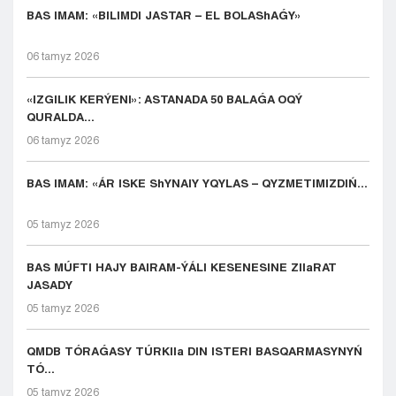
BAS IMAM: «BILIMDI JASTAR – EL BOLAShAǴY»
06 tamyz 2026
«IZGILIK KERÝENI»: ASTANADA 50 BALAǴA OQÝ
QURALDA...
06 tamyz 2026
BAS IMAM: «ÁR ISKE ShYNAIY YQYLAS – QYZMETIMIZDIŃ...
05 tamyz 2026
BAS MÚFTI HAJY BAIRAM-ÝÁLI KESENESINE ZIIaRAT
JASADY
05 tamyz 2026
QMDB TÓRAǴASY TÚRKIIa DIN ISTERI BASQARMASYNYŃ
TÓ...
05 tamyz 2026