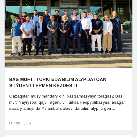
Kyzylorda
Pavlodar
Petropavlovsk
Semeı
Taldykorgan
Taraz
Týrkestan
Ýralsk
Ýst-Kamenogorsk
Shymkent
BAS MÚFTI TÚRKIIaDA BILIM ALYP JATQAN
STÝDENTTERMEN KEZDESTI
Qazaqstan musylmandary dinı basqarmasynyń tóraǵasy, Bas
múftı Naýryzbaı qajy Taǵanuly Túrkııa Respýblıkasyna jasaǵan
sapary aıasynda Ystambul qalasynda bilim alyp júrgen ...
188
0