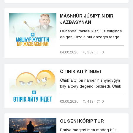
MÁShHÚR JÚSIPTIŃ BIR
JAZBASYNAN
Qunanbaı tákıesi kishi júz bıliginde
qalǵan. Bizdiń bul qazaqta tasqa
tańba basqandaı...
04.08.2026
309
0
ÓTIRIK AITÝ INDET
Ótirik aıtý, bir nárseniń shyndyǵyn
bilý aıtpaý degendi bildiredi. Ótirik
aıtý, mylqaýly...
03.08.2026
413
0
OL SENI KÓRIP TUR
Barlyq maqtaý men madaq búkil