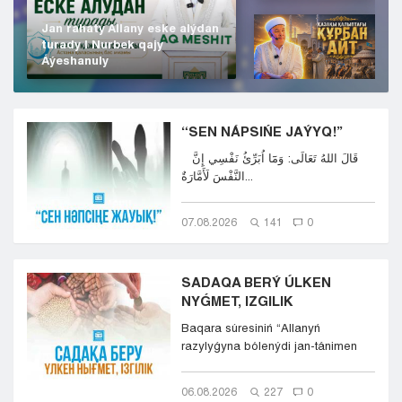
Jan rahaty Allany eske alýdan
turady | Nurbek qajy
Áýeshanuly
“SEN NÁPSIŃE JAÝYQ!”
قَالَ اللهُ تَعَالَى: وَمَٓا اُبَرِّئُ نَفْسِي إِنَّ
النَّفْسَ لَأَمَّارَةٌ...
07.08.2026
141
0
SADAQA BERÝ ÚLKEN
NYǴMET, IZGILIK
Baqara súresiniń “Allanyń
razylyǵyna bólenýdi jan-tánimen
qalap jáne kókirekterind...
06.08.2026
227
0