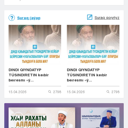
Suraq qoıyńyz
Suraq-jaýap
DINDI QIYNDATYP
DINDI QIYNDATYP
TÚSINDIRETIN keıbir
TÚSINDIRETIN keıbir
beıresmı «ý...
beıresmı «ý...
15.04.2026
2798
15.04.2026
2798