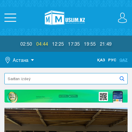
02:50
04:44
12:25
17:35
19:55
21:49
Астана
ҚАЗ
РУС
QAZ
Astana
Almaty
Aktaý
Aktobe
Atyraý
Jezkazgan
Karaganda
Kokshetaý
Kostanaı