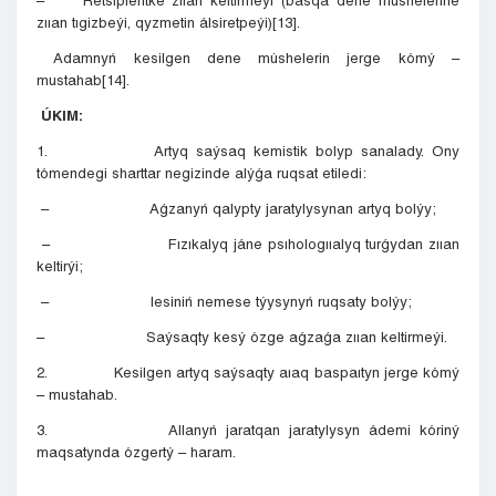
– Retsıpıentke zııan keltirmeýi (basqa dene múshelerine
zııan tıgizbeýi, qyzmetin álsiretpeýi)[13].
Adamnyń kesilgen dene múshelerin jerge kómý –
mustahab[14].
ÚKIM:
1. Artyq saýsaq kemistik bolyp sanalady. Ony
tómendegi sharttar negizinde alýǵa ruqsat etiledi:
– Aǵzanyń qalypty jaratylysynan artyq bolýy;
– Fızıkalyq jáne psıhologııalyq turǵydan zııan
keltirýi;
– Iesiniń nemese týysynyń ruqsaty bolýy;
– Saýsaqty kesý ózge aǵzaǵa zııan keltirmeýi.
2. Kesilgen artyq saýsaqty aıaq baspaıtyn jerge kómý
– mustahab.
3. Allanyń jaratqan jaratylysyn ádemi kóriný
maqsatynda ózgertý – haram.