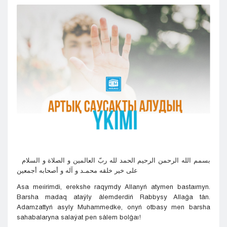
Kyzylorda
Pavlodar
Petropavlovsk
Semeı
Taldykorgan
Taraz
Týrkestan
Ýralsk
Ýst-Kamenogorsk
Shymkent
بسمم الله الرحمن الرحيم الحمد لله ربّ العالمين و الصلاة و السلام
على خير خلقه محمـد و آله و أصحابه أجمعين
Asa meıirimdi, erekshe raqymdy Allanyń atymen bastaımyn.
Barsha madaq ataýly álemderdiń Rabbysy Allaǵa tán.
Adamzattyń asyly Muhammedke, onyń otbasy men barsha
sahabalaryna salaýat pen sálem bolǵaı!