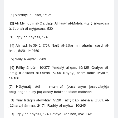
[1] Márdaýı, ál-Insaf, 1/125.
[2] Alı Mýhıddın ál-Qardaǵı. Alı Iýsýf ál-Máhdı. Fıqhý ál-qadaıa
át-tıbbııatı ál-mýǵasara, 530.
[3] Fıqhý án-náýázıl, 174.
[4] Ahmad, №3945. 7/57. Náılý ál-áýtar mın áhádısı sáııdı ál-
áhıar, 5/201. №2769.
[5] Náılý ál-áýtar, 5/203.
[6] Fáthý ál-bárı, 10/377. Ýmdatý ál-qarı, 19/125. Qurtýbı, ál-
jámıǵ lı ahkámı ál-Quran, 5/395. Náýaýı, sharh sahıh Mýslım,
14/106.
[7] Hýkýmátý ádl – ımamnyń (basshynyń) jaraqattaýǵa
belgilengen quny joq arnaıy bekitken tólem mólsheri.
[8] Ihtııar lı táǵlılı ál-mýhtar, 4/320. Fáthý bábı ál-ınáıa, 3/361. Ál-
jáýharatý án-nıra, 2/171. Raddý ál-mýhtar, 10/245.
[9] Fıqhý án-náýázıl, 174. Fátáýa Qadıhan, 3/410-411.