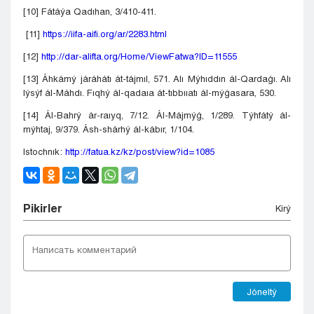
[10] Fátáýa Qadıhan, 3/410-411.
[11]
https://iifa-aifi.org/ar/2283.html
[12]
http://dar-alifta.org/Home/ViewFatwa?ID=11555
[13] Áhkámý járáhátı át-tájmıl, 571. Alı Mýhıddın ál-Qardaǵı. Alı
Iýsýf ál-Máhdı. Fıqhý ál-qadaıa át-tıbbııatı ál-mýǵasara, 530.
[14] Ál-Bahrý ár-raıyq, 7/12. Ál-Májmýǵ, 1/289. Týhfátý ál-
mýhtaj, 9/379. Ásh-shárhý ál-kábır, 1/104.
Istochnık:
http://fatua.kz/kz/post/view?id=1085
Pіkіrler
Kіrý
Jóneltý