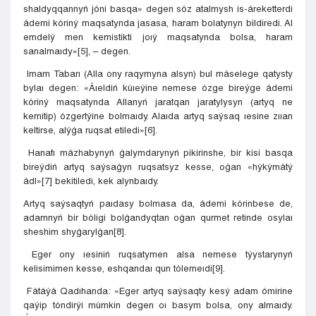
shaldyqqannyń jóni basqa» degen sóz atalmysh is-áreketterdi
ádemi kóriný maqsatynda jasasa, haram bolatynyn bildiredi. Al
emdelý men kemistikti joıý maqsatynda bolsa, haram
sanalmaıdy»[5], – degen.
Imam Tabarı (Alla ony raqymyna alsyn) bul máselege qatysty
bylaı degen: «Áıeldiń kúıeýine nemese ózge bireýge ádemi
kóriný maqsatynda Allanyń jaratqan jaratylysyn (artyq ne
kemitip) ózgertýine bolmaıdy. Alaıda artyq saýsaq ıesine zııan
keltirse, alýǵa ruqsat etiledi»[6].
Hanafı mázhabynyń ǵalymdarynyń pikirinshe, bir kisi basqa
bireýdiń artyq saýsaǵyn ruqsatsyz kesse, oǵan «hýkýmátý
ádl»[7] bekitiledi, kek alynbaıdy.
Artyq saýsaqtyń paıdasy bolmasa da, ádemi kórinbese de,
adamnyń bir bóligi bolǵandyqtan oǵan qurmet retinde osylaı
sheshim shyǵarylǵan[8].
Eger ony ıesiniń ruqsatymen alsa nemese týystarynyń
kelisimimen kesse, eshqandaı qun tólemeıdi[9].
Fátáýá Qadıhanda: «Eger artyq saýsaqty kesý adam ómirine
qaýip tóndirýi múmkin degen oı basym bolsa, ony almaıdy.