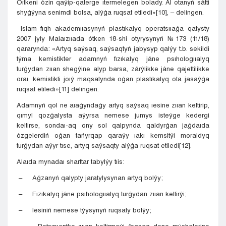
Óıtkeni ózin qaýip-qaterge ıtermelegen bolady. Al otanyń sátti
shyǵýyna senimdi bolsa, alýǵa ruqsat etiledi»[10], – delingen.
Islam fıqh akademııasynyń plastıkalyq operatsııaǵa qatysty
2007 jyly Malaızııada ótken 18-shi otyrysynyń №173 (11/18)
qararynda: «Artyq saýsaq, saýsaqtyń jabysyp qalýy t.b. sekildi
týma kemistikter adamnyń fızıkalyq jáne psıhologııalyq
turǵydan zııan shegýine alyp barsa, zárýlikke jáne qajettilikke
oraı, kemistikti joıý maqsatynda oǵan plastıkalyq ota jasaýǵa
ruqsat etiledi»[11] delingen.
Adamnyń qol ne aıaǵyndaǵy artyq saýsaq ıesine zııan keltirip,
qımyl qozǵalysta aýyrsa nemese jumys isteýge kedergi
keltirse, sondaı-aq ony sol qalpynda qaldyrǵan jaǵdaıda
ózgelerdiń oǵan tańyrqap qaraýy ıakı kemsitýi moraldyq
turǵydan aýyr tıse, artyq saýsaqty alýǵa ruqsat etiledi[12].
Alaıda mynadaı sharttar tabylýy tıis:
– Aǵzanyń qalypty jaratylysynan artyq bolýy;
– Fızıkalyq jáne psıhologııalyq turǵydan zııan keltirýi;
– Iesiniń nemese týysynyń ruqsaty bolýy;