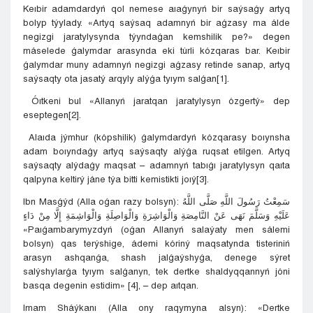
Keıbir adamdardyń qol nemese aıaǵynyń bir saýsaǵy artyq
bolyp týylady. «Artyq saýsaq adamnyń bir aǵzasy ma álde
negizgi jaratylysynda týyndaǵan kemshilik pe?» degen
máselede ǵalymdar arasynda eki túrli kózqaras bar. Keıbir
ǵalymdar muny adamnyń negizgi aǵzasy retinde sanap, artyq
saýsaqty ota jasatý arqyly alýǵa tyıym salǵan[1].
Óıtkeni bul «Allanyń jaratqan jaratylysyn ózgertý» dep
eseptegen[2].
Alaıda jýmhur (kópshilik) ǵalymdardyń kózqarasy boıynsha
adam boıyndaǵy artyq saýsaqty alýǵa ruqsat etilgen. Artyq
saýsaqty alýdaǵy maqsat – adamnyń tabıǵı jaratylysyn qaıta
qalpyna keltirý jáne týa bitti kemistikti joıý[3].
Ibn Masǵýd (Alla oǵan razy bolsyn): سَمِعْتُ رَسُولَ اللَّهِ صَلَّى اللَّهُ
عَلَيْهِ وَسَلَّمَ نَهَى عَنْ النَّامِصَةِ وَالْوَاشِرَةِ وَالْوَاصِلَةِ وَالْوَاشِمَةِ إِلَّا مِنْ دَاءٍ
«Paıǵambarymyzdyń (oǵan Allanyń salaýaty men sálemi
bolsyn) qas terýshige, ádemi kóriný maqsatynda tisteriniń
arasyn ashqanǵa, shash jalǵaýshyǵa, denege sýret
salýshylarǵa tyıym salǵanyn, tek dertke shaldyqqannyń jóni
basqa degenin estidim» [4], – dep aıtqan.
Imam Sháýkanı (Alla ony raqymyna alsyn): «Dertke