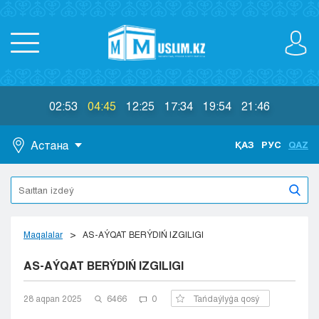
02:53
04:45
12:25
17:34
19:54
21:46
Астана
ҚАЗ
РУС
QAZ
Astana
Almaty
Aktaý
Aktobe
Maqalalar
AS-AÝQAT BERÝDIŃ IZGILIGI
Atyraý
AS-AÝQAT BERÝDIŃ IZGILIGI
Jezkazgan
Karaganda
Kokshetaý
28 aqpan 2025
6466
0
Tańdaýlyǵa qosý
Kostanaı