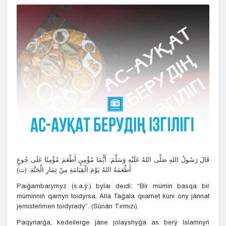
Kyzylorda
Pavlodar
Petropavlovsk
Semeı
Taldykorgan
Taraz
Týrkestan
Ýralsk
Ýst-Kamenogorsk
Shymkent
قَالَ رَسُولُ اللهِ صَلَّى اللهُ عَلَيْهِ وَسَلَّمَ: أَيُّمَا مُؤْمِنٍ أَطْعَمَ مُؤْمِنًا عَلَى جُوعٍ
أَطْعَمَهُ اللهُ يَوْمَ الْقِيَامَةِ مِنْ ثِمَارِ الْجَنَّةِ. (ت)
Paıǵambarymyz (s.a.ý.) bylaı deıdi: “Bir múmin basqa bir
múminniń qarnyn toıdyrsa, Alla Taǵala qııamet kúni ony jánnat
jemisterimen toıdyrady”. (Súnán Tırmızı)
Paqyrlarǵa, kedeılerge jáne jolaýshyǵa as berý Islamnyń