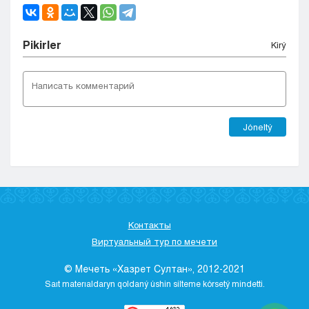
Pіkіrler
Kіrý
Jóneltý
Контакты
Виртуальный тур по мечети
© Мечеть «Хазрет Султан», 2012-2021
Saıt materıaldaryn qoldaný úshіn sіlteme kórsetý mіndettі.