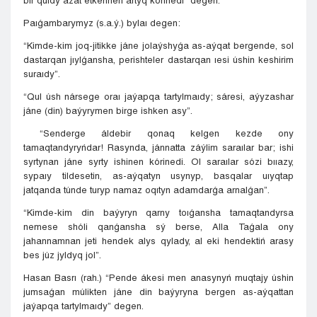
bir quldy azat etkennen artyq kórinedi” degen.
Paıǵambarymyz (s.a.ý.) bylaı degen:
“Kimde-kim joq-jitikke jáne jolaýshyǵa as-aýqat bergende, sol
dastarqan jıylǵansha, perishteler dastarqan ıesi úshin keshirim
suraıdy”.
“Qul úsh nársege oraı jaýapqa tartylmaıdy; sáresi, aýyzashar
jáne (din) baýyrymen birge ishken asy”.
“Senderge áldebir qonaq kelgen kezde ony
tamaqtandyryńdar! Rasynda, jánnatta záýlim saraılar bar; ishi
syrtynan jáne syrty ishinen kórinedi. Ol saraılar sózi bııazy,
sypaıy tildesetin, as-aýqatyn usynyp, basqalar uıyqtap
jatqanda túnde turyp namaz oqıtyn adamdarǵa arnalǵan”.
“Kimde-kim din baýyryn qarny toıǵansha tamaqtandyrsa
nemese shóli qanǵansha sý berse, Alla Taǵala ony
jahannamnan jeti hendek alys qylady, al eki hendektiń arasy
bes júz jyldyq jol”.
Hasan Basrı (rah.) “Pende ákesi men anasynyń muqtajy úshin
jumsaǵan múlikten jáne din baýyryna bergen as-aýqattan
jaýapqa tartylmaıdy” degen.