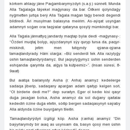
kórkem ahlaqy jáne Paıǵambarymyzdyń (s.a.ý.) súnneti. Munda
Alla Taǵalaǵa táýekel maǵynasy da bar. Óıtkeni qolyndaǵy
nyǵmetten jurtqa berý Alla Taǵala maǵan taǵy beredi degendi
bildiredi. Ári musylman balasyna meıirim. As-aýqat usynǵan
adamnyń soǵan oraı taqýalar qataryna qosylý múmkindigi bar.
Alla Taǵala jánnattyq jandardy maqtap bylaı deıdi -maǵynasy-:
“Ózderi muqtaj bolyp, aýyzdarynyń sýy quryp tursa da, paqyr-
miskindi, jetim men tutqyndy qýana-qýana
tamaqtandyrady. Hám olarǵa: «Biz senderdi tek Alla razylyǵy
úshin tamaqtandyrýdamyz. Bul jaqsylyǵymyz úshin senderden
eshqandaı qarymta da, alǵys ta kútpeımiz»”. (Insan súresi, 8-
9aıat)
Bul aıatqa baılanysty Aısha (r. Anha) anamyz kedeılerge
sadaqa jiberip, sadaqany aparǵan adam qaıtyp kelgen soń,
“Ol birdeńe dedi me?” dep suraıtyn. Eger ol kedeı kisi qaıyr
duǵa jasaǵan bolsa, Aısha anamyz da sol duǵany qaıtalaı
kedeıdiń ózine duǵa etetin, sóıtip bergen sadaqasynyń saýaby
Alla aldynda ózine buıyrǵanyn tileıtin.
Tamaqtandyrýdyń izgiligi kóp. Aısha (r.anha) anamyz “Din
baýyrlarymdy bir aıaq as usynsam da, basyn qosý men úshin