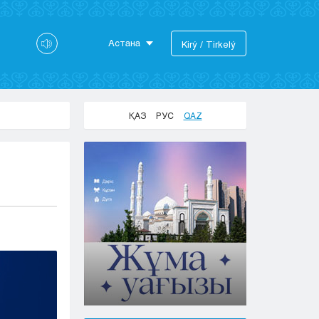
Астана
Kіrý / Tіrkelý
Astana
Almaty
Aktaý
ҚАЗ
РУС
QAZ
Aktobe
Atyraý
Jezkazgan
Karaganda
Kokshetaý
Kostanaı
Kyzylorda
Pavlodar
Petropavlovsk
Semeı
Taldykorgan