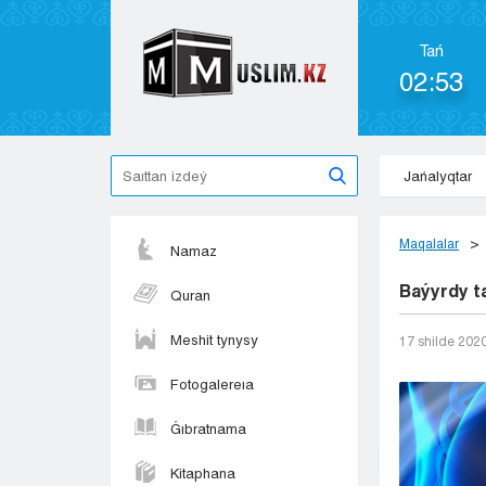
Tań
02:53
Jańalyqtar
Maqalalar
Namaz
Baýyrdy ta
Quran
Meshit tynysy
17 shіlde 202
Fotogalereıa
Ǵıbratnama
Kitaphana