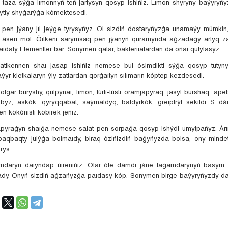
n taza sýǵa lımonnyń teń jartysyn qosyp ishińiz. Lımon shyryny baýyryń
ýytty shyǵarýǵa kómektesedi.
pen jýany jıi jeýge tyrysyńyz. Ol sizdiń dostaryńyzǵa unamaýy múmkin
 áseri mol. Óıtkeni sarymsaq pen jýanyń quramynda aǵzadaǵy artyq zat
ıdaly Elementter bar. Sonymen qatar, bakterııalardan da ońaı qutylasyz.
latikennen shaı jasap ishińiz nemese bul ósimdikti sýǵa qosyp tutyny
ýyr kletkalaryn ýly zattardan qorǵaıtyn sılımarın kóptep kezdesedi.
bolgar buryshy, qulpynaı, lımon, túrli-tústi oramjapyraq, jasyl burshaq, ape
albyz, askók, qyryqqabat, saýmaldyq, baldyrkók, greıpfrýt sekildi S d
en kókónisti kóbirek jeńiz.
apyraǵyn shaıǵa nemese salat pen sorpaǵa qosyp ishýdi umytpańyz. Árı
baqbaqty julýǵa bolmaıdy, biraq ózińizdiń baǵyńyzda bolsa, ony mindett
rys.
amdaryn daıyndap úırenińiz. Olar óte dámdi jáne taǵamdarynyń basym k
dy. Onyń sizdiń aǵzańyzǵa paıdasy kóp. Sonymen birge baýyryńyzdy da 