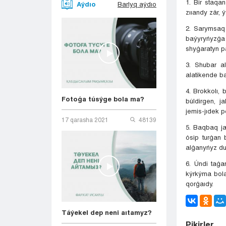
1. Bir staqa
Aýdıo
Barlyq aýdıo
zııandy zár, 
2. Sarymsaq 
baýyryńyzǵa
shyǵaratyn pa
3. Shubar a
alatikende ba
4. Brokkolı, 
Fotoǵa túsýge bola ma?
búldirgen, j
jemis-jıdek p
17 qarasha 2021
48139
5. Baqbaq j
ósip turǵan 
alǵanyńyz du
6. Úndi taǵ
kýrkýma bola
qorǵaıdy.
Táýekel dep neni aıtamyz?
Pіkіrler