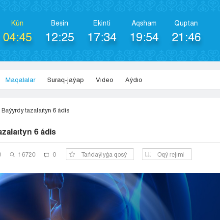
Kún
Besіn
Ekіntі
Aqsham
Quptan
04:45
12:25
17:34
19:54
21:46
Maqalalar
Suraq-jaýap
Vıdeo
Aýdıo
Baýyrdy tazalaıtyn 6 ádis
zalaıtyn 6 ádis
0
16720
0
Tańdaýlyǵa qosý
Оqý rejımi