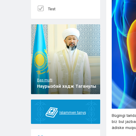
Test
Bas mufti
Наурызбай хадж Таганулы
Islammen tanys
Búgingi tańd
biz bul jazb
ádiske muqıı