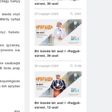
yzdaǵy barlyq
súresi, 35-aıat
, alaıda onyń
07 maýsym 2026
2091
tardy syrtqa
ńyz. Sebebi,
lsın, qyzanaq,
árýmenine baı
Bir kúnde bir aıat | «Raǵyd»
súresi, 34-aıat
ne saıabaqta
05 maýsym 2026
2164
i túrde jınap
ópshiliginde
túrli aýrýdan
Bir kúnde bir aıat | «Raǵyd»
súresi, 12-aıat
Kіrý