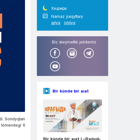
Taraz
Týrkestan
Хиджра
Ýralsk
Namaz ýaqyttary
aılyq
jyldyq
Ýst-Kamenogorsk
Shymkent
Bіz áleýmettіk jelіdemіz
Bir kúnde bir aıat
di. Sondyqtan
e tómendegi 6
Bir kúnde bir aıat | «Raǵyd»