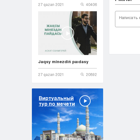
27 qazan 2021
40406
Jaqsy minezdiń paıdasy
27 qazan 2021
20892
Виртуальный
тур по мечети