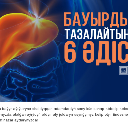
a baýyr aýrýlaryna shaldyqqan adamdardyń sany kún sanap kóbeıip kele
amyzda atalǵan aýrýdyń aldyn alý joldaryn usynǵymyz kelip otyr. Endesh
at nazar aýdaryńyzdar.