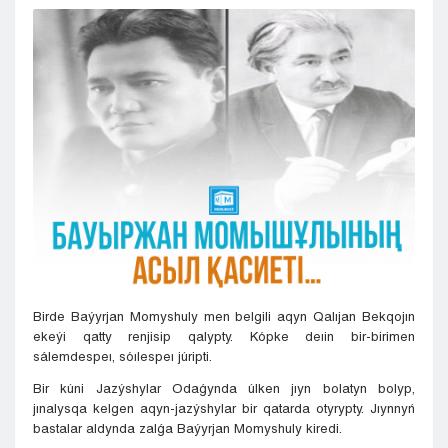
Kyzylorda
Pavlodar
Petropavlovsk
Semeı
Taldykorgan
Taraz
Týrkestan
Ýralsk
Ýst-Kamenogorsk
Shymkent
Birde Baýyrjan Momyshuly men belgili aqyn Qalıjan Bekqojın
ekeýi qatty renjisip qalypty. Kópke deıin bir-birimen
sálemdespeı, sóılespeı júripti.
Bir kúni Jazýshylar Odaǵynda úlken jıyn bolatyn bolyp,
jınalysqa kelgen aqyn-jazýshylar bir qatarda otyrypty. Jıynnyń
bastalar aldynda zalǵa Baýyrjan Momyshuly kiredi.