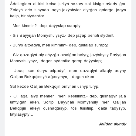
Ádettegideı ol kisi kelse jurttyń nazary sol kisige aýady ǵoı.
Zaldyń orta tusynda aqyn-jazýshylar otyrǵan qatarǵa jaqyn
kelip, bir stýdentke;
- Men kimmin?- dep, daýystap surapty.
- Siz Baýyrjan Momyshulysyz,- dep jaýap beripti stýdent.
- Durys aıtpadyń, men kimmin?- dep, qaıtalap surapty.
- Siz qazaqtyń aty ańyzǵa aınalǵan batyry, jazýshysy Baýyrjan
Momyshulysyz,- degen sýdentke qarap daýystap;
- Jooq, sen durys aıtpadyń, men qazaqtyń attaqty aqyny
Qalıjan Bekqojınnyń aǵasymyn, - degen eken.
Sol kezde Qalıjan Bekqojın ornynan ushyp turyp,
- Oı, aǵa, aıyp mennen, meni keshirińiz,- dep, qushaǵyn jaıa
umtylǵan eken. Sóıtip, Baýyrjan Momyshuly men Qalıjan
Bekqojın ekeýi qushaqtasyp, tós túıistirip, qaıta tabysyp,
tatýlasypty…
Jeliden alyndy