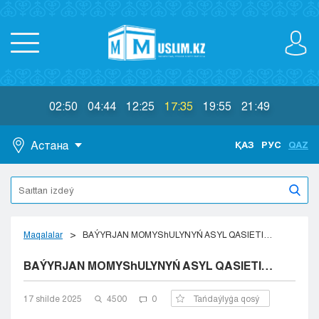
02:50
04:44
12:25
17:35
19:55
21:49
Астана
ҚАЗ
РУС
QAZ
Astana
Almaty
Aktaý
Aktobe
Maqalalar
BAÝYRJAN MOMYShULYNYŃ ASYL QASIETI…
Atyraý
BAÝYRJAN MOMYShULYNYŃ ASYL QASIETI…
Jezkazgan
Karaganda
Kokshetaý
17 shіlde 2025
4500
0
Tańdaýlyǵa qosý
Kostanaı