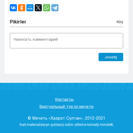
Pіkіrler
Kіrý
Jóneltý
Контакты
Виртуальный тур по мечети
© Мечеть «Хазрет Султан», 2012-2021
Saıt materıaldaryn qoldaný úshіn sіlteme kórsetý mіndettі.