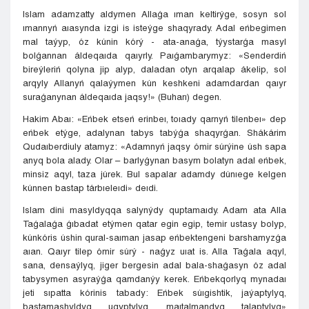
Islam adamzatty aldymen Allaǵa ıman keltirýge, sosyn sol
ımannyń aıasynda izgi is isteýge shaqyrady. Adal eńbegimen
mal taýyp, óz kúnin kórý - ata-anaǵa, týystarǵa masyl
bolǵannan áldeqaıda qaıyrly. Paıǵambarymyz: «Senderdiń
bireýleriń qolyna jip alyp, daladan otyn arqalap ákelip, sol
arqyly Allanyń qalaýymen kún keshkeni adamdardan qaıyr
suraǵanynan áldeqaıda jaqsy!» (Buharı) degen.
Hakim Abaı: «Eńbek etseń erinbeı, toıady qarnyń tilenbeı» dep
eńbek etýge, adalynan tabys tabýǵa shaqyrǵan. Shákárim
Qudaıberdiuly atamyz: «Adamnyń jaqsy ómir súrýine úsh sapa
anyq bola alady. Olar – barlyǵynan basym bolatyn adal eńbek,
minsiz aqyl, taza júrek. Bul sapalar adamdy dúnıege kelgen
kúnnen bastap tárbıeleıdi» deıdi.
Islam dini masyldyqqa salynýdy quptamaıdy. Adam ata Alla
Taǵalaǵa ǵıbadat etýmen qatar egin egip, temir ustasy bolyp,
kúnkóris úshin qural-saıman jasap eńbektengeni barshamyzǵa
aıan. Qaıyr tilep ómir súrý - naǵyz uıat is. Alla Taǵala aqyl,
sana, densaýlyq, jiger bergesin adal bala-shaǵasyn óz adal
tabysymen asyraýǵa qamdanýy kerek. Eńbekqorlyq mynadaı
jeti sıpatta kórinis tabady: Eńbek súıgishtik, jaýaptylyq,
bastamashyldyq, uqyptylyq., maıtalmandyq, talaptylyq»