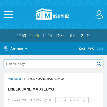
02:53
04:45
12:25
17:34
19:54
21:46
Астана
ҚАЗ
РУС
QAZ
Astana
Almaty
Aktaý
Aktobe
Maqalalar
EŃBEK JÁNE MASYLDYQ!
Atyraý
EŃBEK JÁNE MASYLDYQ!
Jezkazgan
Karaganda
Kokshetaý
16 sáýіr 2026
1928
0
Tańdaýlyǵa qosý
Kostanaı