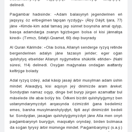
delinedi.
Paıǵambar hadısinde: «Adam balasynyń jegenderinen eń
jaqsysy, óz eńbegimen tapqan ryzdyǵy» (Ábý Dáýit, Ijara, 77)
jáne «Kimde-kim adal tamaq jep súnnet boıynsha amal qylyp,
basqa adamdarǵa zııanyn tıgizbegen bolsa ol kisi jánnatqa
kiredi» (Tırmızı, Sıfatýl-Qııamet, 60) dep buıyrady.
Al Quran Kárimde: «Olaı bolsa, Allanyń senderge ryzyq retinde
bergenderinen adalyn jáne tazasyn jeńder; eger oǵan
qulshylyq etseńder Allanyń nyǵymetine shúkirlik etińder» (Nahl
súresi, 114) delinedi. Osyǵan maǵynalas ondaǵan aıattardy
keltirýge bolady.
Adal ryzyq izdeý, adal kásip jasaý árbir musylman adam úshin
mindet. Alaıaqtyq, kisi aqysyn jeý dinimizde aram áreket.
Sondyqtan namaz oqyp, dinge bet buryp júrgen azamattar bul
máselede óte abaı bolýy tıis. Óıtkeni bizdiń qulshylyǵymyz ben
ustanymdarymyzdyń arqasynda ózimizdiń ǵana bedelimiz
emes, barsha musylmanshylyqtyń, tipti asyl dinimizdiń bedeli
tur. Sondyqtan, jasaǵan qulshylyǵymyzdyń jáne Alla men onyń
paıǵambarynyń buıryǵyn, maqsatyn oryndaý, birden bolmasa
da soǵan tyrysý árbir múmınge mindet. Paıǵambarymyz (s.a.ý.)