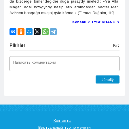
da bizderge tómendegideı duǵa jasaýdy úıretedi: «Ýa Alla!
Maǵan adal ryzyǵyńdy násip etip aramdardan saqta! Meni
ózińnen basqaǵa muqtaj qyla kórme!» (Tırmızı, Duǵalar, 110)
Kenshilik TYSHKHANULY
Pіkіrler
Kіrý
Jóneltý
Контакты
Виртуальный тур по мечети