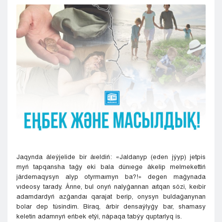
Kyzylorda
Pavlodar
Petropavlovsk
Semeı
Taldykorgan
Taraz
Týrkestan
Ýralsk
Ýst-Kamenogorsk
Shymkent
Jaqynda áleýjelide bir áıeldiń: «Jaldanyp (eden jýyp) jetpis
myń tapqansha taǵy eki bala dúnıege ákelip melmekettiń
járdemaqysyn alyp otyrmaımyn ba?!» degen maǵynada
vıdeosy tarady. Árıne, bul onyń nalyǵannan aıtqan sózi, keıbir
adamdardyń azǵandaı qarajat berip, onysyn buldaǵanynan
bolar dep túsindim. Biraq, árbir densaýlyǵy bar, shamasy
keletin adamnyń eńbek etýi, nápaqa tabýy quptarlyq is.