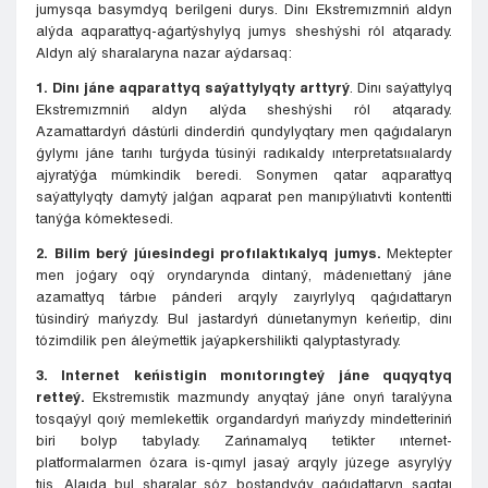
jumysqa basymdyq berilgeni durys. Dinı Ekstremızmniń aldyn
alýda aqparattyq-aǵartýshylyq jumys sheshýshi ról atqarady.
Aldyn alý sharalaryna nazar aýdarsaq:
1. Dinı jáne aqparattyq saýattylyqty arttyrý
. Dinı saýattylyq
Ekstremızmniń aldyn alýda sheshýshi ról atqarady.
Azamattardyń dástúrli dinderdiń qundylyqtary men qaǵıdalaryn
ǵylymı jáne tarıhı turǵyda túsinýi radıkaldy ınterpretatsııalardy
ajyratýǵa múmkindik beredi. Sonymen qatar aqparattyq
saýattylyqty damytý jalǵan aqparat pen manıpýlıatıvti kontentti
tanýǵa kómektesedi.
2. Bilim berý júıesindegi profılaktıkalyq jumys.
Mektepter
men joǵary oqý oryndarynda dintaný, mádenıettaný jáne
azamattyq tárbıe pánderi arqyly zaıyrlylyq qaǵıdattaryn
túsindirý mańyzdy. Bul jastardyń dúnıetanymyn keńeıtip, dinı
tózimdilik pen áleýmettik jaýapkershilikti qalyptastyrady.
3. Internet keńistigin monıtorıngteý jáne quqyqtyq
retteý.
Ekstremıstik mazmundy anyqtaý jáne onyń taralýyna
tosqaýyl qoıý memlekettik organdardyń mańyzdy mindetteriniń
biri bolyp tabylady. Zańnamalyq tetikter ınternet-
platformalarmen ózara is-qımyl jasaý arqyly júzege asyrylýy
tıis. Alaıda bul sharalar sóz bostandyǵy qaǵıdattaryn saqtaı