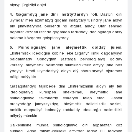
otyryp júrgizilýi qajet.
4. Qoǵamdyq jáne dinı ınstıtýttardyń róli
. Dástúrli dinı
uıymdar men azamattyq qoǵam ınstıtýttary túsindirý jáne aldyn
alý jumystarynda belsendi ról atqara alady. Olar senimdi
aqparat kózderi retinde qoǵamda radıkaldy ıdeologııaǵa qarsy
balama kózqaras qalyptastyrady.
5. Psıhologııalyq jáne áleýmettik qoldaý júıesi
.
Ekstremıstik ıdeologııa kóbine jeke tulǵanyń ishki daǵdarysyn
paıdalanady. Sondyqtan jastarǵa psıhologııalyq qoldaý
kórsetý, áleýmettik beıimdelý múmkindikterin arttyrý jáne bos
ýaqytyn tıimdi uıymdastyrý aldyn alý sharalarynyń ajyramas
bóligi bolýy tıis.
Qazaqstandyq tájirıbede dinı Ekstremızmniń aldyn alý tek
ıdeologııalyq kúrespen shektelmeı, áleýmettik jáne
psıhologııalyq faktorlardy eskerýdi talap etedi. Jastar
arasyndaǵy jumyssyzdyq, áleýmettik ádiletsizdik sezimi,
ómirlik maqsattyń bolmaýy radıkaldy ıdeıalarǵa beıimdilikti
arttyrýy múmkin.
Sáıkesinshe, munda psıhologııalyq, dinı aqparattan kóz
súrinedi. Árıne, tanym-kókjıekti arttyrǵan jaqsy. Bul jaǵynan