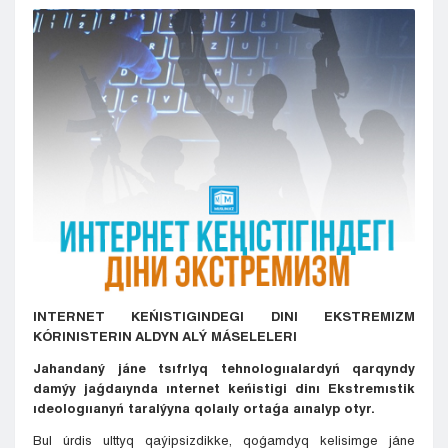
Kyzylorda
Pavlodar
Petropavlovsk
Semeı
Taldykorgan
Taraz
Týrkestan
Ýralsk
Ýst-Kamenogorsk
Shymkent
INTERNET KEŃISTIGINDEGI DINI EKSTREMIZM
KÓRINISTERIN ALDYN ALÝ MÁSELELERI
Jahandaný jáne tsıfrlyq tehnologııalardyń qarqyndy
damýy jaǵdaıynda ınternet keńistigi dinı Ekstremıstik
ıdeologııanyń taralýyna qolaıly ortaǵa aınalyp otyr.
Bul úrdis ulttyq qaýipsizdikke, qoǵamdyq kelisimge jáne