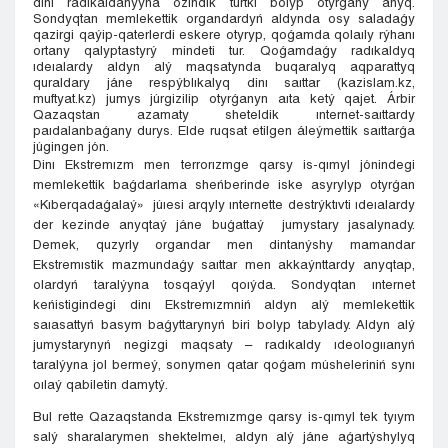
dinı radıkaldanýyna ózindik túrtki bolyp otyrǵany anyq.
Sondyqtan memlekettik organdardyń aldynda osy saladaǵy
qazirgi qaýip-qaterlerdi eskere otyryp, qoǵamda qolaıly rýhanı
ortany qalyptastyrý mindeti tur. Qoǵamdaǵy radıkaldyq
ıdeıalardy aldyn alý maqsatynda buqaralyq aqparattyq
quraldary jáne respýblıkalyq dinı saıttar (kazislam.kz,
muftyat.kz) jumys júrgizilip otyrǵanyn aıta ketý qajet. Árbir
Qazaqstan azamaty sheteldik ınternet-saıttardy
paıdalanbaǵany durys. Elde ruqsat etilgen áleýmettik saıttarǵa
júgingen jón.
Dinı Ekstremızm men terrorızmge qarsy is-qımyl jónindegi
memlekettik baǵdarlama sheńberinde iske asyrylyp otyrǵan
«Kıberqadaǵalaý» júıesi arqyly ınternette destrýktıvti ıdeıalardy
der kezinde anyqtaý jáne buǵattaý jumystary jasalynady.
Demek, quzyrly organdar men dintanýshy mamandar
Ekstremıstik mazmundaǵy saıttar men akkaýnttardy anyqtap,
olardyń taralýyna tosqaýyl qoıýda. Sondyqtan ınternet
keńistigindegi dinı Ekstremızmniń aldyn alý memlekettik
saıasattyń basym baǵyttarynyń biri bolyp tabylady. Aldyn alý
jumystarynyń negizgi maqsaty – radıkaldy ıdeologııanyń
taralýyna jol bermeý, sonymen qatar qoǵam músheleriniń synı
oılaý qabiletin damytý.
Bul rette Qazaqstanda Ekstremızmge qarsy is-qımyl tek tyıym
salý sharalarymen shektelmeı, aldyn alý jáne aǵartýshylyq