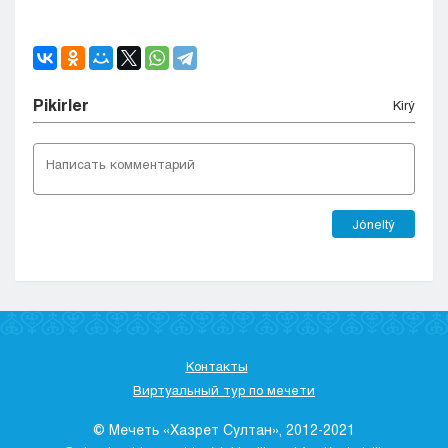
Pіkіrler
Kіrý
Jóneltý
Контакты
Виртуальный тур по мечети
© Мечеть «Хазрет Султан», 2012-2021