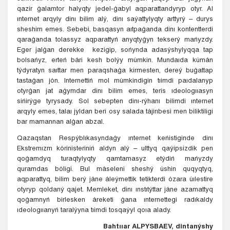
qazir ǵalamtor halyqty jedel-ǵabyl aqparattandyryp otyr. Al
ınternet arqyly dinı bilim alý, dinı saýattylyqty arttyrý – durys
sheshim emes. Sebebi, basqasyn aıtpaǵanda dinı kontentterdi
qaraǵanda tolassyz aqparattyń anyqtyǵyn tekserý mańyzdy.
Eger jalǵan derekke kezigip, sońynda adasýshylyqqa tap
bolsańyz, erteń bári kesh bolýy múmkin. Mundaıda kúmán
týdyratyn saıttar men paraqshaǵa kirmesten, dereý buǵattap
tastaǵan jón. Internettiń mol múmkindigin tıimdi paıdalanyp
otyrǵan jat aǵymdar dinı bilim emes, teris ıdeologııasyn
sińirýge tyrysady. Sol sebepten dinı-rýhanı bilimdi ınternet
arqyly emes, talaı jyldan beri osy salada tájirıbesi men biliktiligi
bar mamannan alǵan abzal.
Qazaqstan Respýblıkasyndaǵy ınternet keńistiginde dinı
Ekstremızm kórinisteriniń aldyn alý – ulttyq qaýipsizdik pen
qoǵamdyq turaqtylyqty qamtamasyz etýdiń mańyzdy
quramdas bóligi. Bul máseleni sheshý úshin quqyqtyq,
aqparattyq, bilim berý jáne áleýmettik tetikterdi ózara úılestire
otyryp qoldaný qajet. Memleket, dinı ınstıtýttar jáne azamattyq
qoǵamnyń birlesken áreketi ǵana ınternettegi radıkaldy
ıdeologııanyń taralýyna tıimdi tosqaýyl qoıa alady.
Bahtııar ALPYSBAEV, dintanýshy