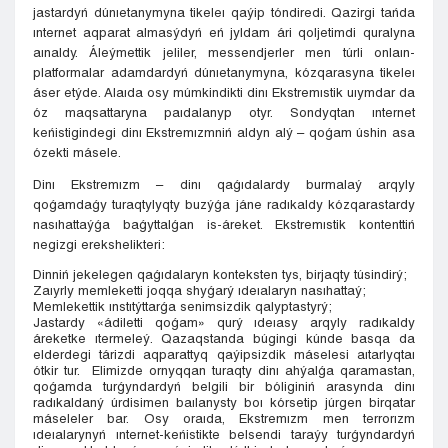
jastardyń dúnıetanymyna tikeleı qaýip tóndiredi. Qazirgi tańda
ınternet aqparat almasýdyń eń jyldam ári qoljetimdi quralyna
aınaldy. Áleýmettik jeliler, messendjerler men túrli onlaın-
platformalar adamdardyń dúnıetanymyna, kózqarasyna tikeleı
áser etýde. Alaıda osy múmkindikti dinı Ekstremıstik uıymdar da
óz maqsattaryna paıdalanyp otyr. Sondyqtan ınternet
keńistigindegi dinı Ekstremızmniń aldyn alý – qoǵam úshin asa
ózekti másele.
Dinı Ekstremızm – dinı qaǵıdalardy burmalaý arqyly
qoǵamdaǵy turaqtylyqty buzýǵa jáne radıkaldy kózqarastardy
nasıhattaýǵa baǵyttalǵan is-áreket. Ekstremıstik kontenttiń
negizgi erekshelikteri:
Dinniń jekelegen qaǵıdalaryn konteksten tys, birjaqty túsindirý;
Zaıyrly memleketti joqqa shyǵarý ıdeıalaryn nasıhattaý;
Memlekettik ınstıtýttarǵa senimsizdik qalyptastyrý;
Jastardy «ádiletti qoǵam» qurý ıdeıasy arqyly radıkaldy
áreketke ıtermeleý. Qazaqstanda búgingi kúnde basqa da
elderdegi tárizdi aqparattyq qaýipsizdik máselesi aıtarlyqtaı
ótkir tur. Elimizde ornyqqan turaqty dinı ahýalǵa qaramastan,
qoǵamda turǵyndardyń belgili bir bóliginiń arasynda dinı
radıkaldaný úrdisimen baılanysty boı kórsetip júrgen birqatar
máseleler bar. Osy oraıda, Ekstremızm men terrorızm
ıdeıalarynyń ınternet-keńistikte belsendi taraýy turǵyndardyń