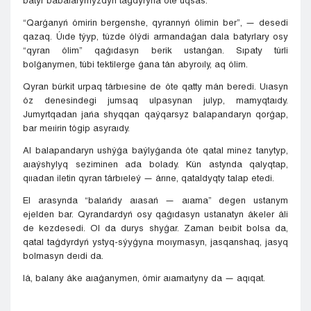
batyr babalarymyzdyń taǵdyryna óte uqsas.
“Qarǵanyń ómirin bergenshe, qyrannyń ólimin ber”, — desedi
qazaq. Úıde týyp, túzde ólýdi armandaǵan dala batyrlary osy
“qyran ólim” qaǵıdasyn berik ustanǵan. Sıpaty túrli
bolǵanymen, túbi tektilerge ǵana tán abyroıly, aq ólim.
Qyran búrkit urpaq tárbıesine de óte qatty mán beredi. Uıasyn
óz denesindegi jumsaq ulpasynan julyp, mamyqtaıdy.
Jumyrtqadan jańa shyqqan qaýqarsyz balapandaryn qorǵap,
bar meıirin tógip asyraıdy.
Al balapandaryn ushýǵa baýlyǵanda óte qatal minez tanytyp,
aıaýshylyq seziminen ada bolady. Kún astynda qalyqtap,
qııadan iletin qyran tárbıeleý — árıne, qataldyqty talap etedi.
El arasynda “balańdy aıasań — aıama” degen ustanym
ejelden bar. Qyrandardyń osy qaǵıdasyn ustanatyn ákeler áli
de kezdesedi. Ol da durys shyǵar. Zaman beıbit bolsa da,
qatal taǵdyrdyń ystyq-sýyǵyna moıymasyn, jasqanshaq, jasyq
bolmasyn deıdi da.
Iá, balany áke aıaǵanymen, ómir aıamaıtyny da — aqıqat.