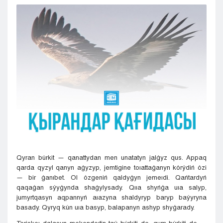
Kyzylorda
Pavlodar
Petropavlovsk
Semeı
Taldykorgan
Taraz
Týrkestan
Ýralsk
Ýst-Kamenogorsk
Shymkent
Qyran búrkit — qanattydan men unatatyn jalǵyz qus. Appaq
qarda qyzyl qanyn aǵyzyp, jemtigine toıattaǵanyn kórýdiń ózi
— bir ǵanıbet. Ol ózgeniń qaldyǵyn jemeıdi. Qańtardyń
qaqaǵan sýyǵynda shaǵylysady. Qııa shyńǵa uıa salyp,
jumyrtqasyn aqpannyń aıazyna shaldyryp baryp baýyryna
basady. Qyryq kún uıa basyp, balapanyn ashyp shyǵarady.