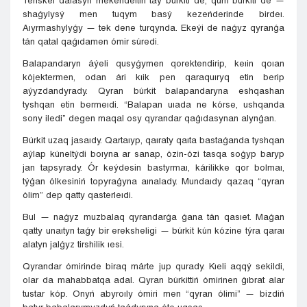
Teriskeı dalasyn mekendeıtin taý búrkiti de, qum búrkiti de —
shaǵylysý men tuqym basý kezeńderinde birdeı.
Aıyrmashylyǵy — tek dene turqynda. Ekeýi de naǵyz qyranǵa
tán qatal qaǵıdamen ómir súredi.
Balapandaryn áýeli qusyǵymen qorektendirip, keıin qoıan
kójektermen, odan ári kıik pen qaraquıryq etin berip
aýyzdandyrady. Qyran búrkit balapandaryna eshqashan
tyshqan etin bermeıdi. “Balapan uıada ne kórse, ushqanda
sony iledi” degen maqal osy qyrandar qaǵıdasynan alynǵan.
Búrkit uzaq jasaıdy. Qartaıyp, qaıraty qaıta bastaǵanda tyshqan
aýlap kúneltýdi boıyna ar sanap, ózin-ózi tasqa soǵyp baryp
jan tapsyrady. Ór keýdesin bastyrmaı, kárilikke qor bolmaı,
týǵan ólkesiniń topyraǵyna aınalady. Mundaıdy qazaq “qyran
ólim” dep qatty qasterleıdi.
Bul — naǵyz muzbalaq qyrandarǵa ǵana tán qasıet. Maǵan
qatty unaıtyn taǵy bir ereksheligi — búrkit kún kózine týra qaraı
alatyn jalǵyz tirshilik ıesi.
Qyrandar ómirinde biraq márte jup qurady. Kıeli aqqý sekildi,
olar da mahabbatqa adal. Qyran búrkittiń ómirinen ǵıbrat alar
tustar kóp. Onyń abyroıly ómiri men “qyran ólimi” — bizdiń