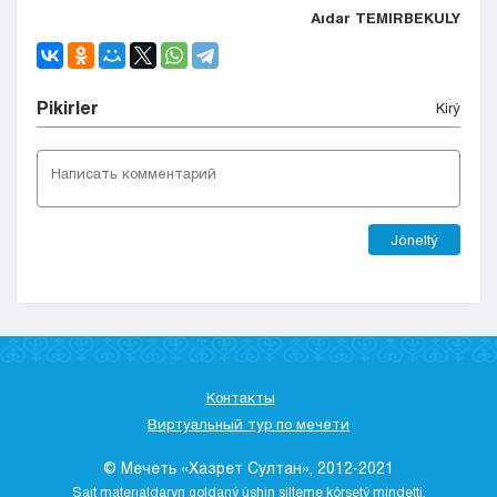
Aıdar TEMIRBEKULY
Pіkіrler
Kіrý
Jóneltý
Контакты
Виртуальный тур по мечети
© Мечеть «Хазрет Султан», 2012-2021
Saıt materıaldaryn qoldaný úshіn sіlteme kórsetý mіndettі.